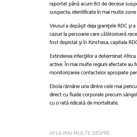
raportat până acum 80 de decese suspect
suspecte, identificate în mai multe zone
Virusul a depăşit deja graniţele RDC şi 
cazuri la persoane care călătoriseră rece
fost depistat şi în Kinshasa, capitala RDC
Extinderea infecţiilor a determinat Afri
active. În mai multe regiuni afectate au f
monitorizarea contactelor apropiate pent
Ebola rămâne una dintre cele mai pericul
direct cu fluide corporale precum sângele
cu o rată ridicată de mortalitate.
AFLA MAI MULTE DESPRE