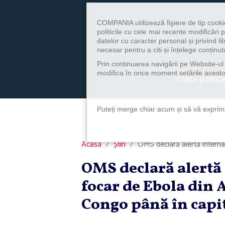
COMPANIA utilizează fişiere de tip cooki
politicile cu cele mai recente modificăr
datelor cu caracter personal și privind l
necesar pentru a citi și înțelege conținutu
Prin continuarea navigării pe Website-ul n
modifica în orice moment setările acestor
Clasa politica
Puteți merge chiar acum și să vă exprimaț
Acasă
Știri
OMS declară alertă internaţ
OMS declară alertă 
focar de Ebola din A
Congo până în capi