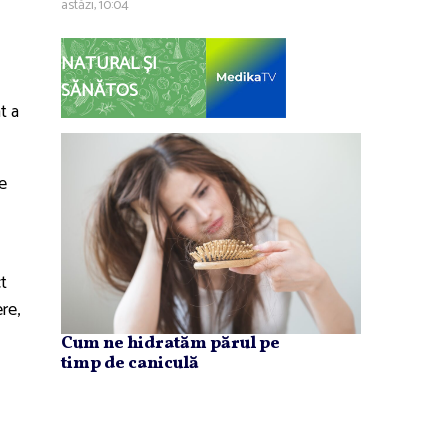
astăzi, 10:04
NATURAL ȘI
SĂNĂTOS
t a
re
t
re,
Cum ne hidratăm părul pe
timp de caniculă