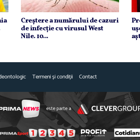
ia
Creştere a numărului de cazuri
Pr
.
de infecţie cu virusul West
uş
Nile. 10...
aş
deontologic
Termeni și condiții
Contact
este parte a