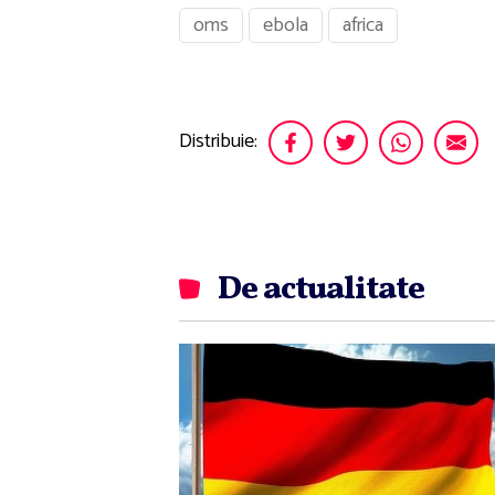
oms
ebola
africa
Distribuie:
De actualitate