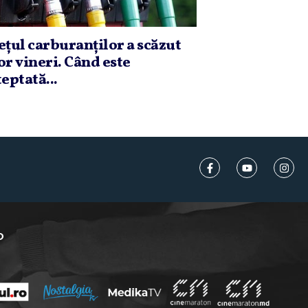
eţul carburanţilor a scăzut
or vineri. Când este
teptată...