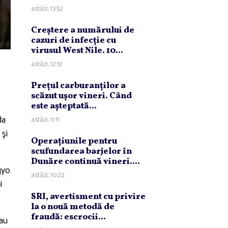
astăzi, 13:52
Creştere a numărului de
cazuri de infecţie cu
virusul West Nile. 10...
astăzi, 12:51
Preţul carburanţilor a
scăzut uşor vineri. Când
este aşteptată...
da
astăzi, 11:11
 şi
Operaţiunile pentru
scufundarea barjelor în
Dunăre continuă vineri....
gyo
astăzi, 10:22
i
SRI, avertisment cu privire
la o nouă metodă de
fraudă: escrocii...
 au