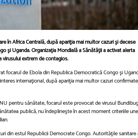
re în Africa Centrală, după apariţia mai multor cazuri şi decese
 şi Uganda. Organizaţia Mondială a Sănătăţii a activat alerta
a virusului extrem de contagios.
arat focarul de Ebola din Republica Democratică Congo şi Ugan
nteres internaţional, după apariţia mai multor cazuri confirmate
ONU pentru sănătate, focarul este provocat de virusul Bundibu
sănătatea publică, nu îndeplineşte în acest moment criteriile une
ian.
Ituri din estul Republicii Democrate Congo. Autorităţile sanitare