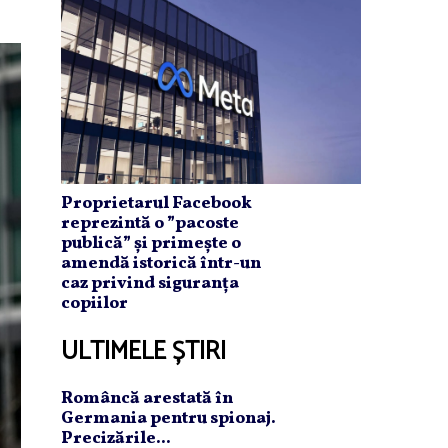
Proprietarul Facebook
reprezintă o ”pacoste
publică” și primește o
amendă istorică într-un
caz privind siguranța
copiilor
ULTIMELE ȘTIRI
Româncă arestată în
Germania pentru spionaj.
Precizările...