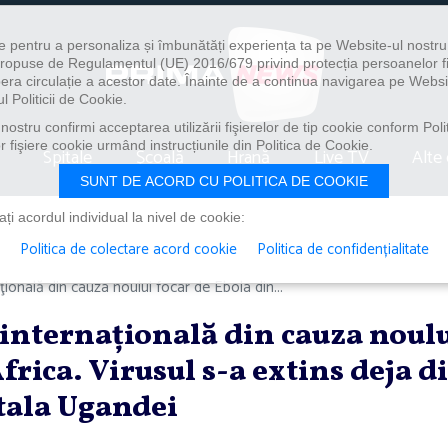
e pentru a personaliza și îmbunătăți experiența ta pe Website-ul nostr
i propuse de Regulamentul (UE) 2016/679 privind protecția persoanelor f
ibera circulație a acestor date. Înainte de a continua navigarea pe Websi
l Politicii de Cookie.
ostru confirmi acceptarea utilizării fişierelor de tip cookie conform Polit
 fişiere cookie urmând instrucțiunile din Politica de Cookie.
Spitale
Școală
Hrană
Live TV
Alte 
SUNT DE ACORD CU POLITICA DE COOKIE
i acordul individual la nivel de cookie:
Politica de colectare acord cookie
Politica de confidențialitate
ională din cauza noului focar de Ebola din...
internaţională din cauza noul
frica. Virusul s-a extins deja d
tala Ugandei