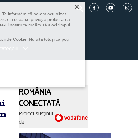
×
u. Te informăm că ne-am actualizat
izice în ceea ce privește prelucrarea
te-ul nostru te rugăm să aloci timpul
icii de Cookie. Nu uita totuși că poți
categorii
ROMÂNIA
ui
CONECTATĂ
in
Proiect susținut
de