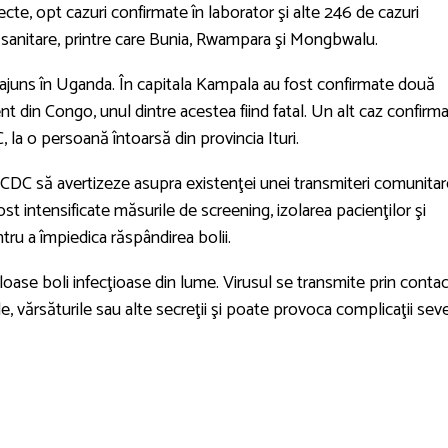
e, opt cazuri confirmate în laborator şi alte 246 de cazuri
 sanitare, printre care Bunia, Rwampara şi Mongbwalu.
a ajuns în Uganda. În capitala Kampala au fost confirmate două
nt din Congo, unul dintre acestea fiind fatal. Un alt caz confirma
, la o persoană întoarsă din provincia Ituri.
ca CDC să avertizeze asupra existenţei unei transmiteri comunita
ost intensificate măsurile de screening, izolarea pacienţilor şi
ru a împiedica răspândirea bolii.
oase boli infecţioase din lume. Virusul se transmite prin contac
, vărsăturile sau alte secreţii şi poate provoca complicaţii seve