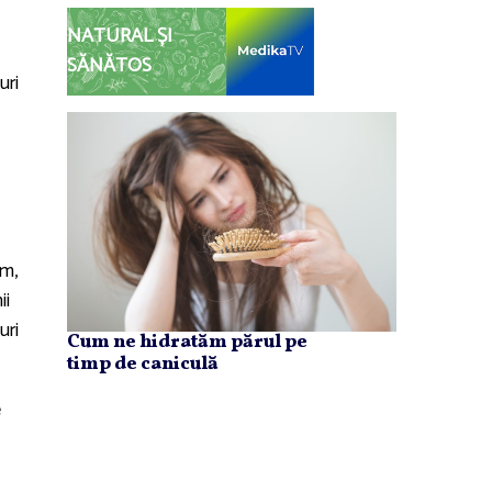
NATURAL ȘI
SĂNĂTOS
uri
sm,
ii
uri
Cum ne hidratăm părul pe
timp de caniculă
e