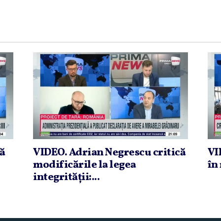
că
VIDEO. Adrian Negrescu critică
VI
modificările la legea
în 
integrităţii:...