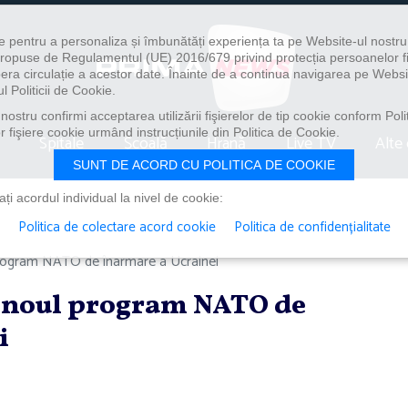
e pentru a personaliza și îmbunătăți experiența ta pe Website-ul nostr
i propuse de Regulamentul (UE) 2016/679 privind protecția persoanelor f
ibera circulație a acestor date. Înainte de a continua navigarea pe Websi
l Politicii de Cookie.
ostru confirmi acceptarea utilizării fişierelor de tip cookie conform Polit
 fişiere cookie urmând instrucțiunile din Politica de Cookie.
Spitale
Școală
Hrană
Live TV
Alte 
SUNT DE ACORD CU POLITICA DE COOKIE
i acordul individual la nivel de cookie:
Politica de colectare acord cookie
Politica de confidențialitate
program NATO de înarmare a Ucrainei
t noul program NATO de
i