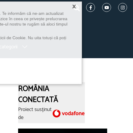
×
u. Te informăm că ne-am actualizat
izice în ceea ce privește prelucrarea
te-ul nostru te rugăm să aloci timpul
icii de Cookie. Nu uita totuși că poți
categorii
ROMÂNIA
CONECTATĂ
Proiect susținut
de