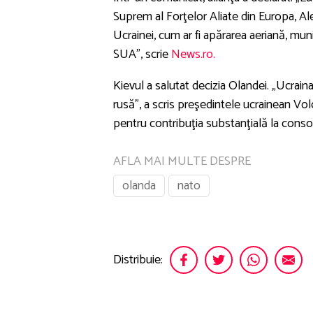
Suprem al Forţelor Aliate din Europa, A
Ucrainei, cum ar fi apărarea aeriană, muni
SUA”, scrie
News.ro.
Kievul a salutat decizia Olandei. „Ucraina
rusă”, a scris preşedintele ucrainean Vo
pentru contribuţia substanţială la consoli
AFLA MAI MULTE DESPRE
olanda
nato
Distribuie: