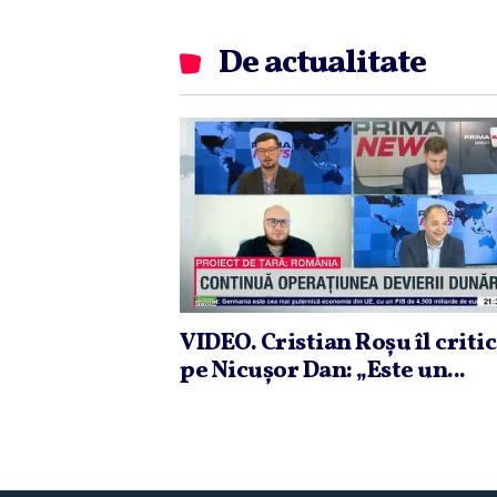
De actualitate
VIDEO. Cristian Roşu îl criti
pe Nicuşor Dan: „Este un...