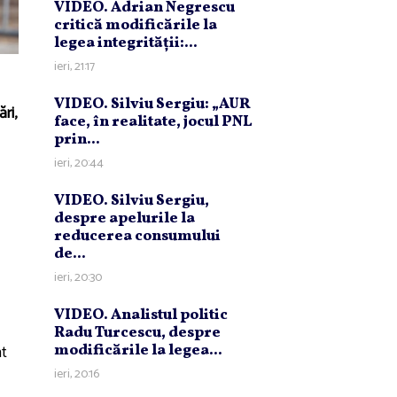
VIDEO. Adrian Negrescu
critică modificările la
legea integrităţii:...
ieri, 21:17
VIDEO. Silviu Sergiu: „AUR
ri,
face, în realitate, jocul PNL
prin...
ieri, 20:44
VIDEO. Silviu Sergiu,
despre apelurile la
reducerea consumului
de...
ieri, 20:30
VIDEO. Analistul politic
Radu Turcescu, despre
nt
modificările la legea...
ieri, 20:16