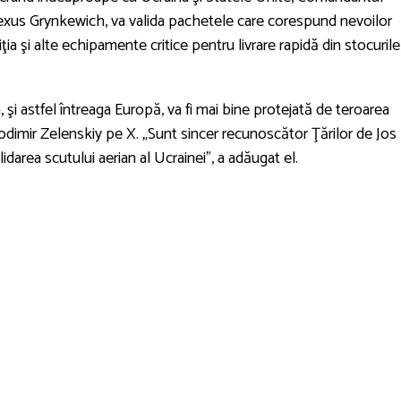
lexus Grynkewich, va valida pachetele care corespund nevoilor
ţia şi alte echipamente critice pentru livrare rapidă din stocurile
, şi astfel întreaga Europă, va fi mai bine protejată de teroarea
lodimir Zelenskiy pe X. „Sunt sincer recunoscător Ţărilor de Jos
darea scutului aerian al Ucrainei”, a adăugat el.