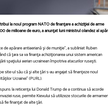
ntribui la noul program NATO de finanţare a achiziţiei de arme
00 de milioane de euro, a anunţat luni ministrul olandez al apără
e de apărare antiaeriană şi de muniţie”, a subliniat Ruben
nd că ţara sa va finanţa achiziţionarea unui sistem american
ării spaţiului aerian ucrainean împotriva atacurilor ruseşti.
pe site-ul său că şi alte ţări s-au angajat să finanţeze noul
tăţilor Ucrainei” (PURL).
puns la reticenţa lui Donald Trump de a continua să acorde
 invaziei ruse, permite Kievului să utilizeze stocurile de armame
fie finanţat de alte ţări.