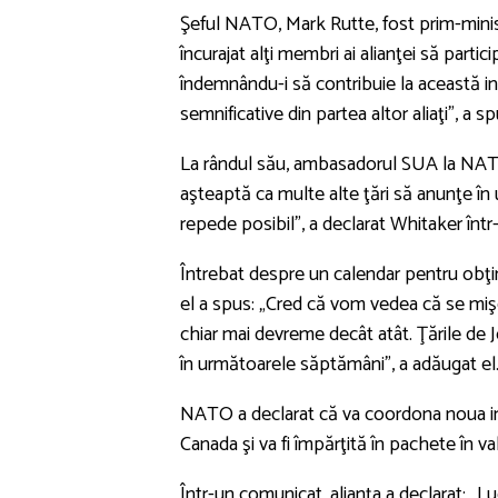
Şeful NATO, Mark Rutte, fost prim-minist
încurajat alţi membri ai alianţei să parti
îndemnându-i să contribuie la această ini
semnificative din partea altor aliaţi”, a 
La rândul său, ambasadorul SUA la NATO
aşteaptă ca multe alte ţări să anunţe î
repede posibil”, a declarat Whitaker într
Întrebat despre un calendar pentru obţin
el a spus: „Cred că vom vedea că se mişc
chiar mai devreme decât atât. Ţările de 
în următoarele săptămâni", a adăugat el
NATO a declarat că va coordona noua iniţ
Canada şi va fi împărţită în pachete în v
Într-un comunicat, alianţa a declarat: „