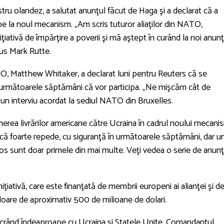
ru olandez, a salutat anunţul făcut de Haga şi a declarat că a
cipe la noul mecanism. „Am scris tuturor aliaţilor din NATO,
ţiativă de împărţire a poverii şi mă aştept în curând la noi anunţ
spus Mark Rutte.
, Matthew Whitaker, a declarat luni pentru Reuters că se
n următoarele săptămâni că vor participa. „Ne mişcăm cât de
-un interviu acordat la sediul NATO din Bruxelles.
erea livrărilor americane către Ucraina în cadrul noului mecani
ă foarte repede, cu siguranţă în următoarele săptămâni, dar un
Jos sunt doar primele din mai multe. Veţi vedea o serie de anunţ
.
iativă, care este finanţată de membrii europeni ai alianţei şi d
aloare de aproximativ 500 de milioane de dolari.
Lucrând îndeaproape cu Ucraina şi Statele Unite, Comandantul