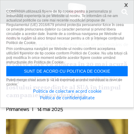
×
COMPANIA utilizează fişiere de tip cookie pentru a personaliza și
îmbunătăți experiența ta pe Website-ul nostru. Te informăm că ne-am
actualizat politicile cu cele mai recente modificări propuse de
Regulamentul (UE) 2016/679 privind protecția persoanelor fizice în ceea
ce privește prelucrarea datelor cu caracter personal și privind libera
circulație a acestor date. Înainte de a continua navigarea pe Website-ul
Acasă
Știri
nostru te rugăm să aloci timpul necesar pentru a citi și înțelege conținutul
Politicii de Cookie.
O carte care va apărea în 20 mai acuză un cerc restrâns de
Prin continuarea navigării pe Website-ul nostru confirmi acceptarea
la Casa Albă...
utilizării fişierelor de tip cookie conform Politicii de Cookie. Nu uita totuși că
poți modifica în orice moment setările acestor fişiere cookie urmând
O carte care va apărea în 20 mai acuză
instrucțiunile din Politica de Cookie.
un cerc restrâns de la Casa Albă că a
SUNT DE ACORD CU POLITICA DE COOKIE
muşamalizat "deteriorarea fizică" a
Puteți merge chiar acum și să vă exprimați acordul individual la nivel de
cookie:
fostului preşedinte al SUA în timpul
Politica de colectare acord cookie
campaniei prezidenţiale
Politica de confidențialitate
Primanews
|
14 mai 2025