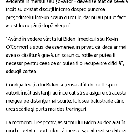
evidentă în mersul său şovăitor - devenise atât de severă
încât au existat discuţii interne despre punerea
preşedintelui într-un scaun cu rotile, dar nu au putut face
acest lucru până după alegeri”.
”Având în vedere vârsta lui Biden, [medicul său Kevin
O'Connor] a spus, de asemenea, în privat, că, dacă ar mai
avea o căzătură gravă, un scaun cu rotile ar putea fi
necesar pentru ceea ce ar putea fi o recuperare dificilă”,
adaugă cartea.
Condiţia fizică a lui Biden scăzuse atât de mult, spun
autorii, încât asistenţii au încercat să se asigure că acesta
mergea pe distanţe mai scurte, folosea balustrade când
urca scările şi purta mai des treninguri.
La momentul respectiv, asistenţii lui Biden au declarat în
mod repetat reporterilor că mersul său alterat se datora