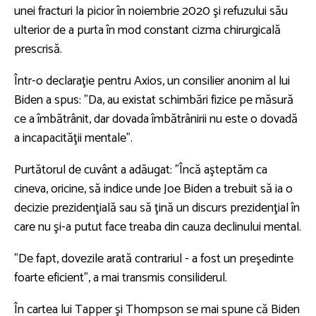
unei fracturi la picior în noiembrie 2020 şi refuzului său
ulterior de a purta în mod constant cizma chirurgicală
prescrisă.
Într-o declaraţie pentru Axios, un consilier anonim al lui
Biden a spus: ”Da, au existat schimbări fizice pe măsură
ce a îmbătrânit, dar dovada îmbătrânirii nu este o dovadă
a incapacităţii mentale”.
Purtătorul de cuvânt a adăugat: "Încă aşteptăm ca
cineva, oricine, să indice unde Joe Biden a trebuit să ia o
decizie prezidenţială sau să ţină un discurs prezidenţial în
care nu şi-a putut face treaba din cauza declinului mental.
”De fapt, dovezile arată contrariul - a fost un preşedinte
foarte eficient”, a mai transmis consiliderul.
În cartea lui Tapper şi Thompson se mai spune că Biden