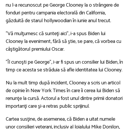
nu l-a recunoscut pe George Clooney la o strângere de
fonduri pentru campania electorală din California,
găzduită de starul hollywoodian în iunie anul trecut.
"Vă mulţumesc că sunteţi aici", i-a spus Biden lui
Clooney la eveniment, fără să ştie, se pare, că vorbea cu
câştigătorul premiului Oscar.
"Îl cunoşti pe George", i-ar fi spus un consilier lui Biden, în
timp ce acesta se străduia să afle identitatea lui Clooney.
Nu la mult timp după incident, Clooney a scris un articol
de opinie în New York Times în care îi cerea lui Biden să
renunţe la cursă. Actorul a fost unul dintre primii donatori
importanţi care şi-a retras public sprijinul.
Cartea susţine, de asemenea, că Biden a uitat numele
unor consilieri veterani, inclusiv al loialului Mike Donilon,