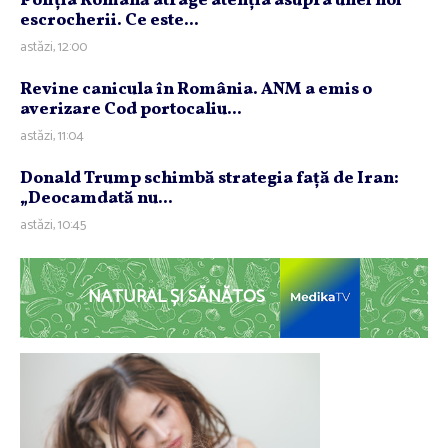
Poliţia Română atrage atenţia asupra unei noi
escrocherii. Ce este...
astăzi, 12:00
Revine canicula în România. ANM a emis o
averizare Cod portocaliu...
astăzi, 11:04
Donald Trump schimbă strategia faţă de Iran:
„Deocamdată nu...
astăzi, 10:45
NATURAL ȘI SĂNĂTOS