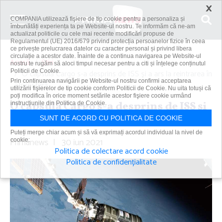
×
COMPANIA utilizează fişiere de tip cookie pentru a personaliza și
îmbunătăți experiența ta pe Website-ul nostru. Te informăm că ne-am
actualizat politicile cu cele mai recente modificări propuse de
Regulamentul (UE) 2016/679 privind protecția persoanelor fizice în ceea
ce privește prelucrarea datelor cu caracter personal și privind libera
circulație a acestor date. Înainte de a continua navigarea pe Website-ul
Acasă
Știri
nostru te rugăm să aloci timpul necesar pentru a citi și înțelege conținutul
Politicii de Cookie.
O capsulă Cargo s-a desprins de ISS şi a ars la reintrarea în
Prin continuarea navigării pe Website-ul nostru confirmi acceptarea
atmosferă
utilizării fişierelor de tip cookie conform Politicii de Cookie. Nu uita totuși că
poți modifica în orice moment setările acestor fişiere cookie urmând
O capsulă Cargo s-a desprins de ISS şi
instrucțiunile din Politica de Cookie.
a ars la reintrarea în atmosferă
SUNT DE ACORD CU POLITICA DE COOKIE
Puteți merge chiar acum și să vă exprimați acordul individual la nivel de
Primanews
|
30 iun 2021
cookie:
Politica de colectare acord cookie
Politica de confidențialitate