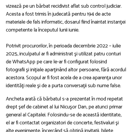
vizează pe un bărbat recidivist aflat sub control judiciar.
Acesta a fost trimis în judecată pentru 194 de acte
materiale de fals informatic, dosarul fiind înaintat instanţei
competente la începutul lunii iunie.
Potrivit procurorilor, în perioada decembrie 2022 – iulie
2025, inculpatul ar fi administrat şi utilizat patru conturi
de WhatsApp pe care le-ar fi configurat folosind
fotografii şi iniţiale aparţinând altor persoane, fără acordul
acestora. Scopul ar fi fost acela de a crea aparenţa unor
identităţi reale şi de a purta conversaţii sub nume false.
Ancheta arată că bărbatul s-a prezentat în mod repetat
drept şef de cabinet al lui Nicuşor Dan, pe atunci primar
general al Capitalei. Folosindu-se de această identitate,
el ar fi contactat organizatori de concerte, festivaluri şi
alte evenimente, încercând să obţină invitaţii, bilete