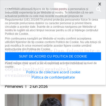
×
COMPANIA utilizează fişiere de tip cookie pentru a personaliza și
îmbunătăți experiența ta pe Website-ul nostru. Te informăm că ne-am
actualizat politicile cu cele mai recente modificări propuse de
Regulamentul (UE) 2016/679 privind protecția persoanelor fizice în ceea
ce privește prelucrarea datelor cu caracter personal și privind libera
circulație a acestor date. Înainte de a continua navigarea pe Website-ul
Acasă
Știri
nostru te rugăm să aloci timpul necesar pentru a citi și înțelege conținutul
Politicii de Cookie.
Numele lui Nicuşor Dan, folosit într-o schemă de
Prin continuarea navigării pe Website-ul nostru confirmi acceptarea
înşelăciune. Un...
utilizării fişierelor de tip cookie conform Politicii de Cookie. Nu uita totuși că
poți modifica în orice moment setările acestor fişiere cookie urmând
Numele lui Nicuşor Dan, folosit într-o
instrucțiunile din Politica de Cookie.
schemă de înşelăciune. Un bărbat s-a
SUNT DE ACORD CU POLITICA DE COOKIE
dat drept şef de cabinet pentru a
Puteți merge chiar acum și să vă exprimați acordul individual la nivel de
cookie:
obţine invitaţii gratuite la
Politica de colectare acord cookie
evenimente
Politica de confidențialitate
Primanews
|
2 iun 2026