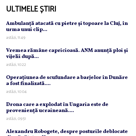
ULTIMELE ȘTIRI
Ambulanţă atacată cu pietre şi topoare la Cluj, în
urma unui clip...
astăzi, 11:49
Vremea rămâne capricioasă. ANM anunţă ploi şi
vijelii după...
astăzi, 10:22
Operaţiunea de scufundare a barjelor în Dunăre
a fost finalizată....
astăzi, 10:04
Drona care a explodat în Ungaria este de
provenienţă ucraineană....
astăzi, 09:51
Alexandru Robogete, despre posturile deblocate