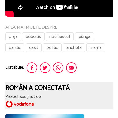
AFLA MAI MULTE DESPRE
plaja
bebelus
nou nascut
punga
palstic
gasit
politie
ancheta
mama
Distribuie:
ROMÂNIA CONECTATĂ
Proiect susținut de