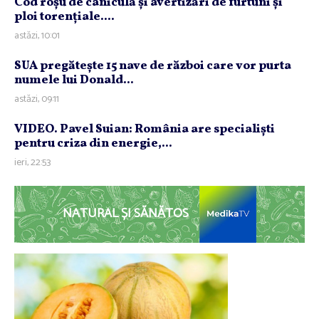
Cod roşu de caniculă şi avertizări de furtuni şi
ploi torenţiale....
astăzi, 10:01
SUA pregăteşte 15 nave de război care vor purta
numele lui Donald...
astăzi, 09:11
VIDEO. Pavel Suian: România are specialişti
pentru criza din energie,...
ieri, 22:53
NATURAL ȘI SĂNĂTOS