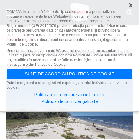
×
COMPANIA utilizează fişiere de tip cookie pentru a personaliza și
îmbunătăți experiența ta pe Website-ul nostru. Te informăm că ne-am
actualizat politicile cu cele mai recente modificări propuse de
Regulamentul (UE) 2016/679 privind protecția persoanelor fizice în ceea
ce privește prelucrarea datelor cu caracter personal și privind libera
circulație a acestor date. Înainte de a continua navigarea pe Website-ul
Acasă
Știri
Nou-născut, găsit abandonat pe plajă
nostru te rugăm să aloci timpul necesar pentru a citi și înțelege conținutul
Politicii de Cookie.
Nou-născut, găsit abandonat pe plajă
Prin continuarea navigării pe Website-ul nostru confirmi acceptarea
utilizării fişierelor de tip cookie conform Politicii de Cookie. Nu uita totuși că
poți modifica în orice moment setările acestor fişiere cookie urmând
Primanews
instrucțiunile din Politica de Cookie.
|
17 sep 2023
SUNT DE ACORD CU POLITICA DE COOKIE
Puteți merge chiar acum și să vă exprimați acordul individual la nivel de
cookie:
Politica de colectare acord cookie
Politica de confidențialitate