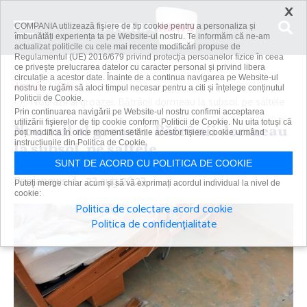
×
COMPANIA utilizează fişiere de tip cookie pentru a personaliza și
îmbunătăți experiența ta pe Website-ul nostru. Te informăm că ne-am
actualizat politicile cu cele mai recente modificări propuse de
Regulamentul (UE) 2016/679 privind protecția persoanelor fizice în ceea
ce privește prelucrarea datelor cu caracter personal și privind libera
circulație a acestor date. Înainte de a continua navigarea pe Website-ul
Acasă
Știri
nostru te rugăm să aloci timpul necesar pentru a citi și înțelege conținutul
Politicii de Cookie.
Nou azil al groazei. Bătrânii dormeau la subsol, pe saltele
Prin continuarea navigării pe Website-ul nostru confirmi acceptarea
utilizării fişierelor de tip cookie conform Politicii de Cookie. Nu uita totuși că
Nou azil al groazei. Bătrânii dormeau
poți modifica în orice moment setările acestor fişiere cookie urmând
instrucțiunile din Politica de Cookie.
la subsol, pe saltele
SUNT DE ACORD CU POLITICA DE COOKIE
Primanews
|
23 aug 2023
Puteți merge chiar acum și să vă exprimați acordul individual la nivel de
cookie:
Politica de colectare acord cookie
Politica de confidențialitate