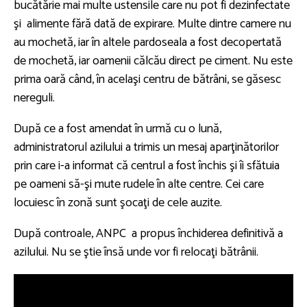
bucătărie mai multe ustensile care nu pot fi dezinfectate
şi alimente fără dată de expirare. Multe dintre camere nu
au mochetă, iar în altele pardoseala a fost decopertată
de mochetă, iar oamenii călcău direct pe ciment. Nu este
prima oară când, în acelaşi centru de bătrâni, se găsesc
nereguli.
După ce a fost amendat în urmă cu o lună,
administratorul azilului a trimis un mesaj aparţinătorilor
prin care i-a informat că centrul a fost închis şi îi sfătuia
pe oameni să-şi mute rudele în alte centre. Cei care
locuiesc în zonă sunt şocaţi de cele auzite.
După controale, ANPC a propus închiderea definitivă a
azilului. Nu se ştie însă unde vor fi relocaţi bătrânii.