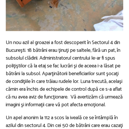
Un nou azil al groazei a fost descoperit în Sectorul 4 din
Bucureşti. 18 bătrâni erau ţinuţi pe saltele, fără un pat, în
subsolul clădirii. Administratorul centrului le-ar fi spus
poliţiştilor că la etaj se fac lucrări şi de aceea i-a lăsat pe
bătrâni la subsol. Aparţinătorii beneficiarilor sunt şocaţi
de condiţiile în care trăiau rudele lor. Luna trecută, acelaşi
cămin era închis de echipele de control după ce s-a aflat
că nu avea aviz de funcţionare. Vă avertizăm că urmează
imagini şi informaţii care vă pot afecta emoţional.
Un apel anonim la 112 a scos la iveală ce se întâmplă în
azilul din sectorul 4. Din cei 50 de bătrâni care erau cazaţi