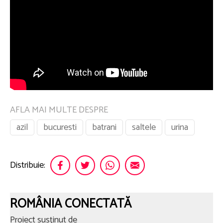
AFLA MAI MULTE DESPRE
azil
bucuresti
batrani
saltele
urina
Distribuie:
ROMÂNIA CONECTATĂ
Proiect susținut de