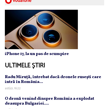
iPhone 17, la un pas de scumpire
ULTIMELE ȘTIRI
Radu Miruţă, întrebat dacă dronele ruseşti care
intră în România...
astăzi, 16:22
O dronă venind dinspre România a explodat
deasupra Bulgariei....