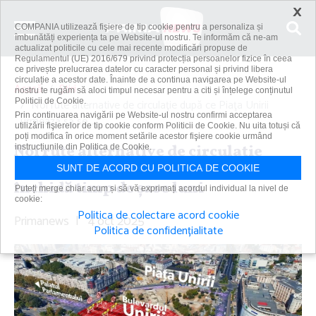
×
COMPANIA utilizează fişiere de tip cookie pentru a personaliza și
îmbunătăți experiența ta pe Website-ul nostru. Te informăm că ne-am
actualizat politicile cu cele mai recente modificări propuse de
Regulamentul (UE) 2016/679 privind protecția persoanelor fizice în ceea
ce privește prelucrarea datelor cu caracter personal și privind libera
circulație a acestor date. Înainte de a continua navigarea pe Website-ul
Acasă
Știri
nostru te rugăm să aloci timpul necesar pentru a citi și înțelege conținutul
Politicii de Cookie.
Noi rute alternative de circulaţie după ce Piaţa Unirii
Prin continuarea navigării pe Website-ul nostru confirmi acceptarea
urmează să se...
utilizării fişierelor de tip cookie conform Politicii de Cookie. Nu uita totuși că
poți modifica în orice moment setările acestor fişiere cookie urmând
Noi rute alternative de circulaţie
instrucțiunile din Politica de Cookie.
după ce Piaţa Unirii urmează să se
SUNT DE ACORD CU POLITICA DE COOKIE
închidă timp de şase luni
Puteți merge chiar acum și să vă exprimați acordul individual la nivel de
cookie:
Politica de colectare acord cookie
Primanews
|
4 oct 2025
Politica de confidențialitate