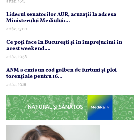
astăzi, 16:15
Liderul senatorilor AUR, acuzaţii la adresa
Ministerului Mediului:...
astăzi, 13:00
Ce poţi face în Bucureşti şi în împrejurimi în
acest weekend....
astăzi, 10:58
ANM a emis un cod galben de furtuni şi ploi
torenţiale pentru 16...
astăzi, 10:18
NATURAL ȘI SĂNĂTOS