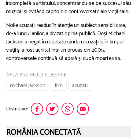
incompletă a artistului, concentrându-se pe succesul său
muzical şi evitând capitolele controversate ale vieţii sale.
Noile acuzaţii readuc în atenţie un subiect sensibil care,
de-a lungul anilor, a divizat opinia publică. Deşi Michael
Jackson a negat în repetate rânduri acuzaţiile în timpul
vieţii şi a fost achitat într-un proces din 2005,
controversele continuă să apară şi după moartea sa.
AFLA MAI MULTE DESPRE
michael jackson
film
acuzatii
Distribuie:
ROMÂNIA CONECTATĂ