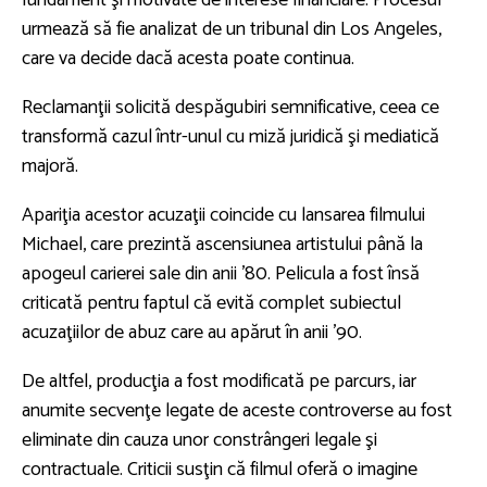
fundament şi motivate de interese financiare. Procesul
urmează să fie analizat de un tribunal din Los Angeles,
care va decide dacă acesta poate continua.
Reclamanţii solicită despăgubiri semnificative, ceea ce
transformă cazul într-unul cu miză juridică şi mediatică
majoră.
Apariţia acestor acuzaţii coincide cu lansarea filmului
Michael, care prezintă ascensiunea artistului până la
apogeul carierei sale din anii ’80. Pelicula a fost însă
criticată pentru faptul că evită complet subiectul
acuzaţiilor de abuz care au apărut în anii ’90.
De altfel, producţia a fost modificată pe parcurs, iar
anumite secvenţe legate de aceste controverse au fost
eliminate din cauza unor constrângeri legale şi
contractuale. Criticii susţin că filmul oferă o imagine