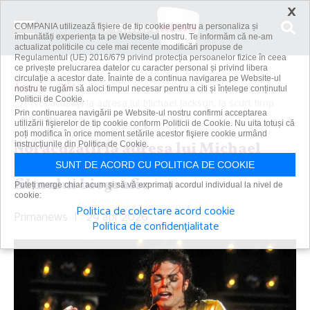
×
COMPANIA utilizează fişiere de tip cookie pentru a personaliza și
îmbunătăți experiența ta pe Website-ul nostru. Te informăm că ne-am
actualizat politicile cu cele mai recente modificări propuse de
Regulamentul (UE) 2016/679 privind protecția persoanelor fizice în ceea
ce privește prelucrarea datelor cu caracter personal și privind libera
circulație a acestor date. Înainte de a continua navigarea pe Website-ul
Acasă
Știri
nostru te rugăm să aloci timpul necesar pentru a citi și înțelege conținutul
Politicii de Cookie.
Noi acuzaţii la adresa lui Michael Jackson, la scurt timp
Prin continuarea navigării pe Website-ul nostru confirmi acceptarea
după lansarea...
utilizării fişierelor de tip cookie conform Politicii de Cookie. Nu uita totuși că
poți modifica în orice moment setările acestor fişiere cookie urmând
Noi acuzaţii la adresa lui Michael
instrucțiunile din Politica de Cookie.
Jackson, la scurt timp după lansarea
SUNT DE ACORD CU POLITICA DE COOKIE
filmului biografic
Puteți merge chiar acum și să vă exprimați acordul individual la nivel de
cookie:
Politica de colectare acord cookie
Primanews
|
29 apr 2026
Politica de confidențialitate