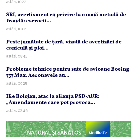
astăzi, 10:22
SRI, avertisment cu privire la o nouă metodă de
fraudă: escrocii...
astăzi, 10:04
Peste jumătate de ţară, vizată de avertizări de
caniculă şi ploi...
astăzi, 09:45
Probleme tehnice pentru sute de avioane Boeing
737 Max. Aeronavele au...
astăzi, 09:25
Ilie Bolojan, atac la alianţa PSD-AUR:
„Amendamente care pot provoca...
astăzi, 08:46
NATURAL ȘI SĂNĂTOS