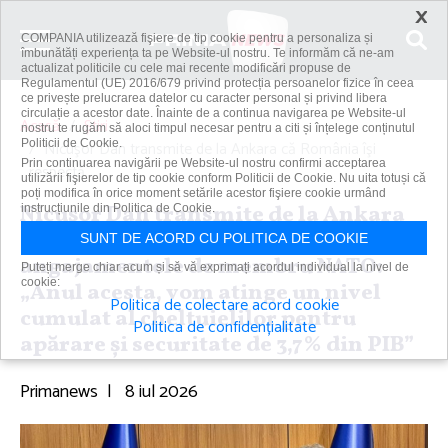
×
COMPANIA utilizează fişiere de tip cookie pentru a personaliza și
îmbunătăți experiența ta pe Website-ul nostru. Te informăm că ne-am
actualizat politicile cu cele mai recente modificări propuse de
Regulamentul (UE) 2016/679 privind protecția persoanelor fizice în ceea
ce privește prelucrarea datelor cu caracter personal și privind libera
circulație a acestor date. Înainte de a continua navigarea pe Website-ul
Acasă
Știri
nostru te rugăm să aloci timpul necesar pentru a citi și înțelege conținutul
Politicii de Cookie.
Nicuşor Dan transmite de la Ankara că România îşi
Prin continuarea navigării pe Website-ul nostru confirmi acceptarea
respectă...
utilizării fişierelor de tip cookie conform Politicii de Cookie. Nu uita totuși că
poți modifica în orice moment setările acestor fişiere cookie urmând
Nicuşor Dan transmite de la Ankara
instrucțiunile din Politica de Cookie.
că România îşi respectă
SUNT DE ACORD CU POLITICA DE COOKIE
angajamentele de membru NATO:
Puteți merge chiar acum și să vă exprimați acordul individual la nivel de
cookie:
„Anul acesta, vom atinge un nivel
Politica de colectare acord cookie
cumulat al cheltuielilor pentru
Politica de confidențialitate
apărare şi securitate de 3,7% din PIB”
Primanews
|
8 iul 2026