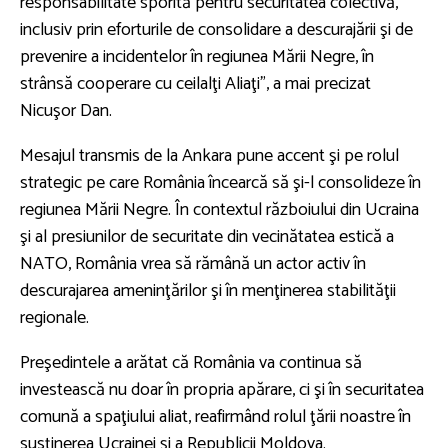
responsabilitate sporită pentru securitatea colectivă,
inclusiv prin eforturile de consolidare a descurajării şi de
prevenire a incidentelor în regiunea Mării Negre, în
strânsă cooperare cu ceilalţi Aliaţi”, a mai precizat
Nicuşor Dan.
Mesajul transmis de la Ankara pune accent şi pe rolul
strategic pe care România încearcă să şi-l consolideze în
regiunea Mării Negre. În contextul războiului din Ucraina
şi al presiunilor de securitate din vecinătatea estică a
NATO, România vrea să rămână un actor activ în
descurajarea ameninţărilor şi în menţinerea stabilităţii
regionale.
Preşedintele a arătat că România va continua să
investească nu doar în propria apărare, ci şi în securitatea
comună a spaţiului aliat, reafirmând rolul ţării noastre în
susţinerea Ucrainei şi a Republicii Moldova.