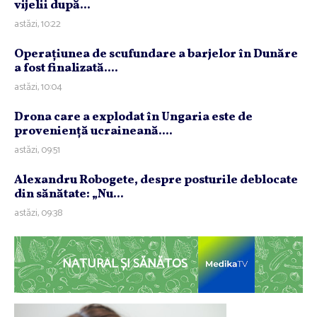
vijelii după...
astăzi, 10:22
Operaţiunea de scufundare a barjelor în Dunăre
a fost finalizată....
astăzi, 10:04
Drona care a explodat în Ungaria este de
provenienţă ucraineană....
astăzi, 09:51
Alexandru Robogete, despre posturile deblocate
din sănătate: „Nu...
astăzi, 09:38
NATURAL ȘI SĂNĂTOS