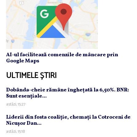
AI-ul facilitează comenzile de mâncare prin
Google Maps
ULTIMELE ȘTIRI
Dobânda-cheie rămâne îngheţată la 6,50%. BNR:
Sunt esenţiale...
astăzi, 15:27
Liderii din fosta coaliţie, chemaţi la Cotroceni de
Nicuşor Dan...
astăzi, 15:18