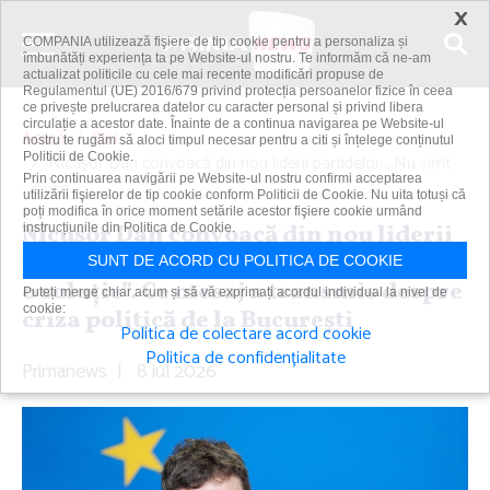
×
COMPANIA utilizează fişiere de tip cookie pentru a personaliza și
îmbunătăți experiența ta pe Website-ul nostru. Te informăm că ne-am
actualizat politicile cu cele mai recente modificări propuse de
Regulamentul (UE) 2016/679 privind protecția persoanelor fizice în ceea
ce privește prelucrarea datelor cu caracter personal și privind libera
circulație a acestor date. Înainte de a continua navigarea pe Website-ul
Acasă
Știri
nostru te rugăm să aloci timpul necesar pentru a citi și înțelege conținutul
Politicii de Cookie.
Nicuşor Dan convoacă din nou liderii partidelor: „Nu simt
Prin continuarea navigării pe Website-ul nostru confirmi acceptarea
că se...
utilizării fişierelor de tip cookie conform Politicii de Cookie. Nu uita totuși că
poți modifica în orice moment setările acestor fişiere cookie urmând
Nicuşor Dan convoacă din nou liderii
instrucțiunile din Politica de Cookie.
partidelor: „Nu simt că se conturează
SUNT DE ACORD CU POLITICA DE COOKIE
o soluţie”. Ce mesaj a transmis despre
Puteți merge chiar acum și să vă exprimați acordul individual la nivel de
cookie:
criza politică de la Bucureşti
Politica de colectare acord cookie
Politica de confidențialitate
Primanews
|
8 iul 2026