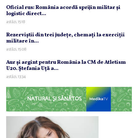
Oficial rus: România acordă sprijin militar şi
logistic direct...
astăzi, 15:18
Rezerviştii din trei judeţe, chemaţi la exerciţii
militare în...
astăzi, 15:08
Aur şi argint pentru România la CM de Atletism
U20. Ştefania Uţă a...
astăzi, 13:34
NATURAL ȘI SĂNĂTOS