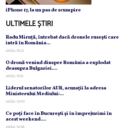
iPhone 17, la un pas de scumpire
ULTIMELE ȘTIRI
Radu Miruţă, întrebat dacă dronele ruseşti care
intră în România...
astăzi, 16:22
O dronă venind dinspre România a explodat
deasupra Bulgariei....
astăzi, 16:15
Liderul senatorilor AUR, acuzaţii la adresa
Ministerului Mediului:...
astăzi, 13:00
Ce poţi face în Bucureşti şi în împrejurimi în
acest weekend....
astăzi, 10:58