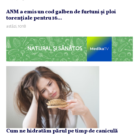
ANM a emis un cod galben de furtuni şi ploi
torenţiale pentru 16...
astăzi, 10:18
NATURAL ȘI SĂNĂTOS
Cum ne hidratăm părul pe timp de caniculă