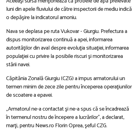
Aceeaşi sursă menţionează că probele de apă prelevate
luni din apele fluviului de către inspectorii de mediu indică
o depăşire la indicatorul amoniu.
Nava se deplasa pe ruta Vukovar - Giurgiu. Prefectura a
dispus monitorizarea continuă a apei, informarea
autorităţilor din aval despre evoluţia situaţiei, informarea
populaţiei cu privire la posibile riscuri şi monitorizarea
stării navei.
Căpitănia Zonală Giurgiu (CZG) a impus armatorului un
termen minim de zece zile pentru începerea operaţiunilor
de scoatere a epavei.
„Armatorul ne-a contactat şi ne-a spus că se încadrează
în termenul nostru de începere a lucrărilor”, a declarat,
marţi, pentru News.ro Florin Oprea, şeful CZG.