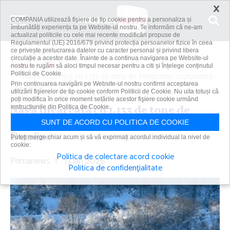
×
COMPANIA utilizează fişiere de tip cookie pentru a personaliza și
îmbunătăți experiența ta pe Website-ul nostru. Te informăm că ne-am
actualizat politicile cu cele mai recente modificări propuse de
Regulamentul (UE) 2016/679 privind protecția persoanelor fizice în ceea
ce privește prelucrarea datelor cu caracter personal și privind libera
circulație a acestor date. Înainte de a continua navigarea pe Website-ul
Acasă
Știri
nostru te rugăm să aloci timpul necesar pentru a citi și înțelege conținutul
Politicii de Cookie.
Navă încărcată cu 1.133 de tone de fertilizator, scufundată
Prin continuarea navigării pe Website-ul nostru confirmi acceptarea
parţial în...
utilizării fişierelor de tip cookie conform Politicii de Cookie. Nu uita totuși că
poți modifica în orice moment setările acestor fişiere cookie urmând
Navă încărcată cu 1.133 de tone de
instrucțiunile din Politica de Cookie.
fertilizator, scufundată parţial în
SUNT DE ACORD CU POLITICA DE COOKIE
Dunăre
Puteți merge chiar acum și să vă exprimați acordul individual la nivel de
cookie:
Politica de colectare acord cookie
Primanews
|
13 ian 2026
Politica de confidențialitate