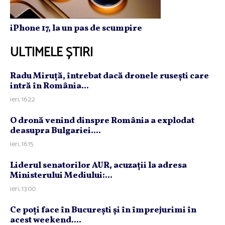
iPhone 17, la un pas de scumpire
ULTIMELE ȘTIRI
Radu Miruţă, întrebat dacă dronele ruseşti care
intră în România...
ieri, 16:22
O dronă venind dinspre România a explodat
deasupra Bulgariei....
ieri, 16:15
Liderul senatorilor AUR, acuzaţii la adresa
Ministerului Mediului:...
ieri, 13:00
Ce poţi face în Bucureşti şi în împrejurimi în
acest weekend....