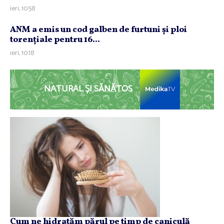
ieri, 10:58
ANM a emis un cod galben de furtuni şi ploi
torenţiale pentru 16...
ieri, 10:18
NATURAL ȘI SĂNĂTOS
Cum ne hidratăm părul pe timp de caniculă