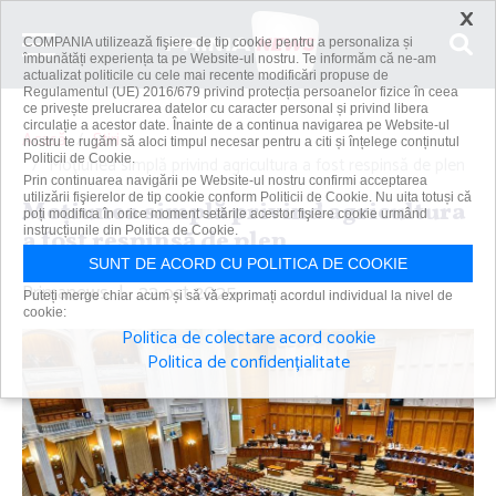
×
COMPANIA utilizează fişiere de tip cookie pentru a personaliza și
îmbunătăți experiența ta pe Website-ul nostru. Te informăm că ne-am
actualizat politicile cu cele mai recente modificări propuse de
Regulamentul (UE) 2016/679 privind protecția persoanelor fizice în ceea
ce privește prelucrarea datelor cu caracter personal și privind libera
circulație a acestor date. Înainte de a continua navigarea pe Website-ul
Acasă
Știri
nostru te rugăm să aloci timpul necesar pentru a citi și înțelege conținutul
Politicii de Cookie.
Moţiunea simplă privind agricultura a fost respinsă de plen
Prin continuarea navigării pe Website-ul nostru confirmi acceptarea
utilizării fişierelor de tip cookie conform Politicii de Cookie. Nu uita totuși că
Moţiunea simplă privind agricultura
poți modifica în orice moment setările acestor fişiere cookie urmând
instrucțiunile din Politica de Cookie.
a fost respinsă de plen
SUNT DE ACORD CU POLITICA DE COOKIE
Primanews
|
22 oct 2025
Puteți merge chiar acum și să vă exprimați acordul individual la nivel de
cookie:
Politica de colectare acord cookie
Politica de confidențialitate