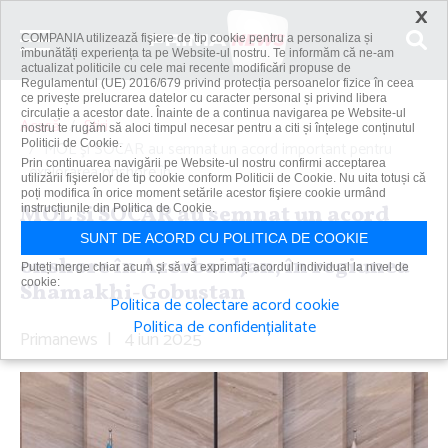
×
COMPANIA utilizează fişiere de tip cookie pentru a personaliza și
îmbunătăți experiența ta pe Website-ul nostru. Te informăm că ne-am
actualizat politicile cu cele mai recente modificări propuse de
Regulamentul (UE) 2016/679 privind protecția persoanelor fizice în ceea
ce privește prelucrarea datelor cu caracter personal și privind libera
circulație a acestor date. Înainte de a continua navigarea pe Website-ul
Acasă
Știri
nostru te rugăm să aloci timpul necesar pentru a citi și înțelege conținutul
Politicii de Cookie.
MOL şi SOCAR au semnat un acord important pentru
Prin continuarea navigării pe Website-ul nostru confirmi acceptarea
explorarea onshore în...
utilizării fişierelor de tip cookie conform Politicii de Cookie. Nu uita totuși că
poți modifica în orice moment setările acestor fişiere cookie urmând
MOL şi SOCAR au semnat un acord
instrucțiunile din Politica de Cookie.
important pentru explorarea
SUNT DE ACORD CU POLITICA DE COOKIE
onshore în Azerbaidjan, în regiunea
Puteți merge chiar acum și să vă exprimați acordul individual la nivel de
cookie:
Shamakhi-Gobustan
Politica de colectare acord cookie
Politica de confidențialitate
Primanews
|
4 iun 2025