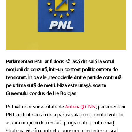
Parlamentarii PNL ar fi decis să iasă din sală la votul
moţiunii de cenzură, într-un context politic extrem de
tensionat. În paralel, negocierile dintre partide continuă
pe ultima sută de metri. Miza este uriaşă: soarta
Guvernului condus de Ilie Bolojan.
Potrivit unor surse citate de
Antena 3 CNN
, parlamentarii
PNL au luat decizia de a părăsi sala în momentul votului
asupra moţiunii de cenzură programate pentru marţi.
Strategia vine în contextul unor negocieri intense şi al