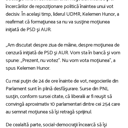
încercărilor de repoziţionare politică înaintea unui vot
decisiv. În acelaşi timp, liderul
UDMR
,
Kelemen Hunor
, a
reafirmat că formaţiunea sa nu va susţine moţiunea
iniţiată de
PSD
şi
AUR
.
„Am discutat despre ziua de mâine, despre moţiunea de
cenzură iniţiată de PSD şi AUR. Vom sta în bancă şi vom
spune: „Prezent, nu votez”. Nu vom vota moţiunea", a
spus Kelemen Hunor.
Cu mai puţin de 24 de ore înainte de vot, negocierile din
Parlament sunt în plină desfăşurare. Surse din PNL
susţin, conform sursei citate, că liberalii ar fi reuşit să
convingă aproximativ 10 parlamentari dintre cei 254 care
au semnat moţiunea să îşi retragă sprijinul.
De cealaltă parte, social-democraţii încearcă să îşi