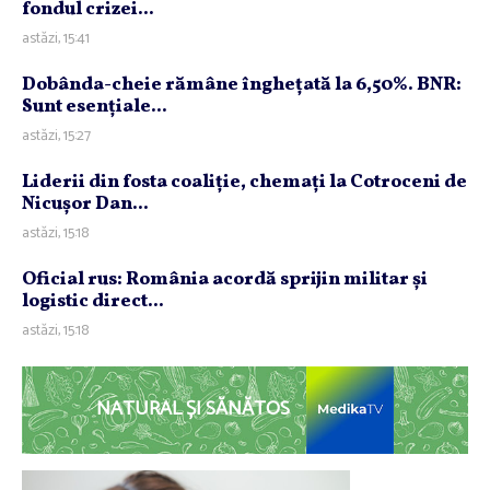
fondul crizei...
astăzi, 15:41
Dobânda-cheie rămâne îngheţată la 6,50%. BNR:
Sunt esenţiale...
astăzi, 15:27
Liderii din fosta coaliţie, chemaţi la Cotroceni de
Nicuşor Dan...
astăzi, 15:18
Oficial rus: România acordă sprijin militar şi
logistic direct...
astăzi, 15:18
NATURAL ȘI SĂNĂTOS