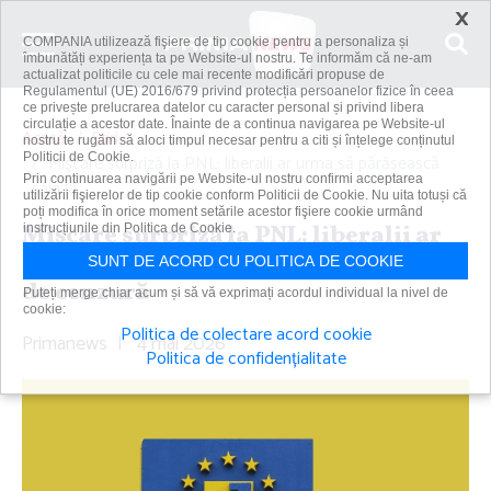
×
COMPANIA utilizează fişiere de tip cookie pentru a personaliza și
îmbunătăți experiența ta pe Website-ul nostru. Te informăm că ne-am
actualizat politicile cu cele mai recente modificări propuse de
Regulamentul (UE) 2016/679 privind protecția persoanelor fizice în ceea
ce privește prelucrarea datelor cu caracter personal și privind libera
circulație a acestor date. Înainte de a continua navigarea pe Website-ul
Acasă
Știri
nostru te rugăm să aloci timpul necesar pentru a citi și înțelege conținutul
Politicii de Cookie.
Mişcare surpriză la PNL: liberalii ar urma să părăsească
Prin continuarea navigării pe Website-ul nostru confirmi acceptarea
sala la...
utilizării fişierelor de tip cookie conform Politicii de Cookie. Nu uita totuși că
poți modifica în orice moment setările acestor fişiere cookie urmând
Mişcare surpriză la PNL: liberalii ar
instrucțiunile din Politica de Cookie.
urma să părăsească sala la moţiunea
SUNT DE ACORD CU POLITICA DE COOKIE
de cenzură
Puteți merge chiar acum și să vă exprimați acordul individual la nivel de
cookie:
Politica de colectare acord cookie
Primanews
|
4 mai 2026
Politica de confidențialitate