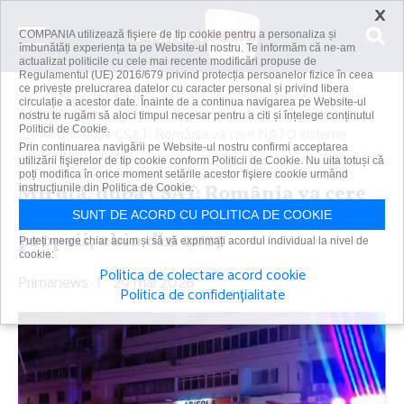
×
COMPANIA utilizează fişiere de tip cookie pentru a personaliza și
îmbunătăți experiența ta pe Website-ul nostru. Te informăm că ne-am
actualizat politicile cu cele mai recente modificări propuse de
Regulamentul (UE) 2016/679 privind protecția persoanelor fizice în ceea
ce privește prelucrarea datelor cu caracter personal și privind libera
circulație a acestor date. Înainte de a continua navigarea pe Website-ul
Acasă
Știri
nostru te rugăm să aloci timpul necesar pentru a citi și înțelege conținutul
Politicii de Cookie.
Miruţă, după CSAT: România va cere NATO sisteme
Prin continuarea navigării pe Website-ul nostru confirmi acceptarea
antidronă. Livrările...
utilizării fişierelor de tip cookie conform Politicii de Cookie. Nu uita totuși că
poți modifica în orice moment setările acestor fişiere cookie urmând
Miruţă, după CSAT: România va cere
instrucțiunile din Politica de Cookie.
NATO sisteme antidronă. Livrările
SUNT DE ACORD CU POLITICA DE COOKIE
proprii, abia din 2027
Puteți merge chiar acum și să vă exprimați acordul individual la nivel de
cookie:
Politica de colectare acord cookie
Primanews
|
29 mai 2026
Politica de confidențialitate