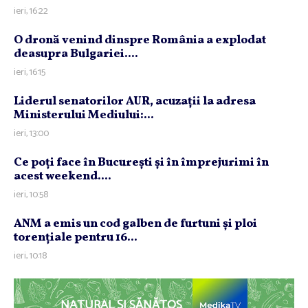
ieri, 16:22
O dronă venind dinspre România a explodat
deasupra Bulgariei....
ieri, 16:15
Liderul senatorilor AUR, acuzaţii la adresa
Ministerului Mediului:...
ieri, 13:00
Ce poţi face în Bucureşti şi în împrejurimi în
acest weekend....
ieri, 10:58
ANM a emis un cod galben de furtuni şi ploi
torenţiale pentru 16...
ieri, 10:18
NATURAL ȘI SĂNĂTOS