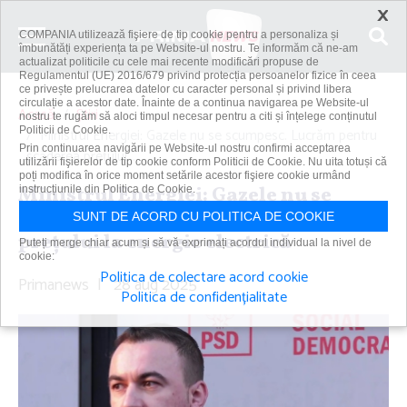
×
COMPANIA utilizează fişiere de tip cookie pentru a personaliza și
îmbunătăți experiența ta pe Website-ul nostru. Te informăm că ne-am
actualizat politicile cu cele mai recente modificări propuse de
Regulamentul (UE) 2016/679 privind protecția persoanelor fizice în ceea
ce privește prelucrarea datelor cu caracter personal și privind libera
circulație a acestor date. Înainte de a continua navigarea pe Website-ul
Acasă
Știri
nostru te rugăm să aloci timpul necesar pentru a citi și înțelege conținutul
Politicii de Cookie.
Ministrul Energiei: Gazele nu se scumpesc. Lucrăm pentru
Prin continuarea navigării pe Website-ul nostru confirmi acceptarea
scăderea preţului...
utilizării fişierelor de tip cookie conform Politicii de Cookie. Nu uita totuși că
poți modifica în orice moment setările acestor fişiere cookie urmând
Ministrul Energiei: Gazele nu se
instrucțiunile din Politica de Cookie.
scumpesc. Lucrăm pentru scăderea
SUNT DE ACORD CU POLITICA DE COOKIE
preţului la energie electrică
Puteți merge chiar acum și să vă exprimați acordul individual la nivel de
cookie:
Politica de colectare acord cookie
Primanews
|
28 aug 2025
Politica de confidențialitate