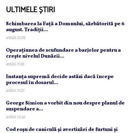
ULTIMELE ȘTIRI
Schimbarea la Faţă a Domnului, sărbătorită pe 6
august. Tradiţii...
astăzi, 12:26
Operaţiunea de scufundare a barjelor pentru a
creşte nivelul Dunării...
astăzi, 11:38
Instanţa supremă decide astăzi dacă începe
procesul în dosarul...
astăzi, 11:07
George Simion a vorbit din nou despre planul de
suspendare a...
astăzi, 10:32
Cod roşu de caniculă şi avertizări de furtuni şi