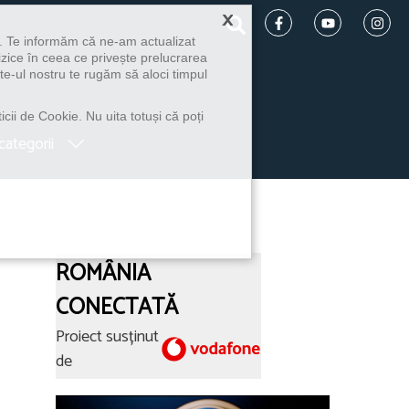
×
u. Te informăm că ne-am actualizat
izice în ceea ce privește prelucrarea
te-ul nostru te rugăm să aloci timpul
icii de Cookie. Nu uita totuși că poți
categorii
ROMÂNIA
CONECTATĂ
Proiect susținut
de