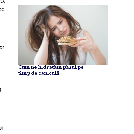
30,
de
or
.
Cum ne hidratăm părul pe
a
timp de caniculă
n.
ă
ui