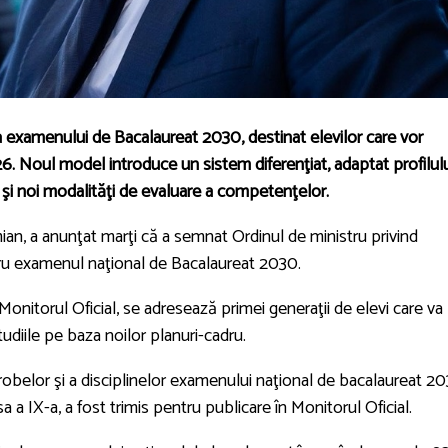
ura examenului de Bacalaureat 2030, destinat elevilor care vor
6. Noul model introduce un sistem diferenţiat, adaptat profilulu
m şi noi modalităţi de evaluare a competenţelor.
imian, a anunţat marţi că a semnat Ordinul de ministru privind
tru examenul naţional de Bacalaureat 2030.
onitorul Oficial, se adresează primei generaţii de elevi care va
tudiile pe baza noilor planuri-cadru.
robelor şi a disciplinelor examenului naţional de bacalaureat 20
a a IX-a, a fost trimis pentru publicare în Monitorul Oficial.