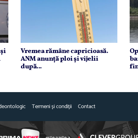
şi
Vremea rămâne capricioasă.
Op
i
ANM anunţă ploi şi vijelii
ba
după...
fin
deontologic
Termeni și condiții
Contact
este parte a