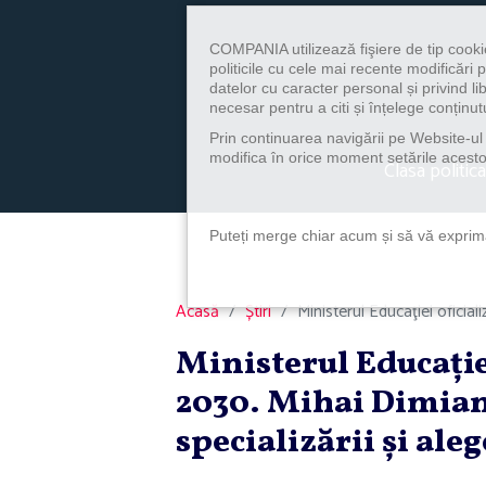
COMPANIA utilizează fişiere de tip cooki
politicile cu cele mai recente modificăr
datelor cu caracter personal și privind l
necesar pentru a citi și înțelege conținutu
Prin continuarea navigării pe Website-ul n
modifica în orice moment setările acestor
Clasa politica
Puteți merge chiar acum și să vă exprimaț
Acasă
Știri
Ministerul Educaţiei oficia
Ministerul Educaţie
2030. Mihai Dimian
specializării şi aleg