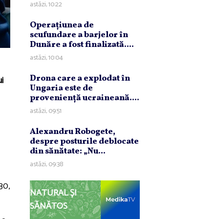
astăzi, 10:22
Operaţiunea de
scufundare a barjelor în
Dunăre a fost finalizată....
astăzi, 10:04
Drona care a explodat în
i
Ungaria este de
provenienţă ucraineană....
astăzi, 09:51
Alexandru Robogete,
despre posturile deblocate
din sănătate: „Nu...
astăzi, 09:38
30,
NATURAL ȘI
SĂNĂTOS