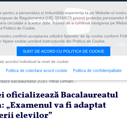
e pentru a personaliza și îmbunătăți experiența ta pe Website-ul nostr
i propuse de Regulamentul (UE) 2016/679 privind protecția persoanelor f
ibera circulație a acestor date. Înainte de a continua navigarea pe Websi
l Politicii de Cookie.
ostru confirmi acceptarea utilizării fişierelor de tip cookie conform Polit
 fişiere cookie urmând instrucțiunile din Politica de Cookie.
Spitale
Școală
Hrană
Live TV
Alte 
SUNT DE ACORD CU POLITICA DE COOKIE
i acordul individual la nivel de cookie:
Politica de colectare acord cookie
Politica de confidențialitate
lizează Bacalaureatul 2030. Mihai Dimian:...
i oficializează Bacalaureatul
: „Examenul va fi adaptat
erii elevilor”