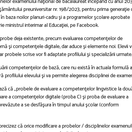
plinelor examenului naţional de bacalaureat începând cu anul 20
ăţământului preuniversitar nr. 198/2023, pentru prima generaţie 
le în baza noilor planuri-cadru şi a programelor şcolare aprobate
e ministrul interimar al Educaţiei, pe Facebook.
 probe deja existente, precum evaluarea competenţelor de
ă şi competenţele digitale, dar aduce şi elemente noi. Elevii v
r probele scrise vor fi adaptate profilului şi specializării urmate
ării competenţelor de bază, care nu există în actuala formulă 
profilului elevului şi va permite alegerea disciplinei de exame
ează că „probele de evaluare a competenţelor lingvistice la dou
are a competenţelor digitale (proba C) şi proba de evaluare a
evăzute a se desfăşura în timpul anului şcolar (conform
precizez că orice modificare a probelor / disciplinelor examenul