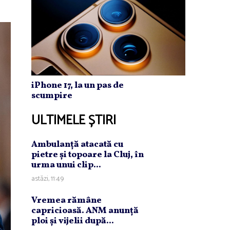
iPhone 17, la un pas de
scumpire
ULTIMELE ȘTIRI
Ambulanţă atacată cu
pietre şi topoare la Cluj, în
urma unui clip...
astăzi, 11:49
Vremea rămâne
capricioasă. ANM anunţă
ploi şi vijelii după...