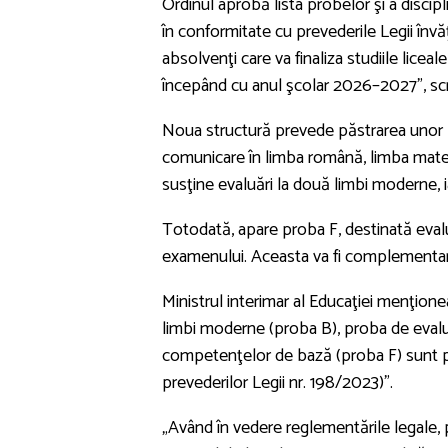
Ordinul aprobă lista probelor şi a disci
în conformitate cu prevederile Legii înv
absolvenţi care va finaliza studiile licea
începând cu anul şcolar 2026–2027”, scri
Noua structură prevede păstrarea unor
comunicare în limba română, limba matern
susţine evaluări la două limbi moderne, ia
Totodată, apare proba F, destinată evalu
examenului. Aceasta va fi complementară 
Ministrul interimar al Educaţiei menţion
limbi moderne (proba B), proba de evalu
competenţelor de bază (proba F) sunt pr
prevederilor Legii nr. 198/2023)”.
„Având în vedere reglementările legale, 