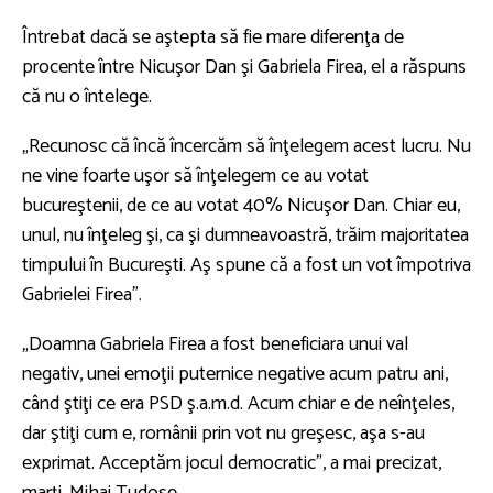
Întrebat dacă se aştepta să fie mare diferenţa de
procente între Nicuşor Dan şi Gabriela Firea, el a răspuns
că nu o întelege.
„Recunosc că încă încercăm să înţelegem acest lucru. Nu
ne vine foarte uşor să înţelegem ce au votat
bucureştenii, de ce au votat 40% Nicuşor Dan. Chiar eu,
unul, nu înţeleg şi, ca şi dumneavoastră, trăim majoritatea
timpului în Bucureşti. Aş spune că a fost un vot împotriva
Gabrielei Firea”.
„Doamna Gabriela Firea a fost beneficiara unui val
negativ, unei emoţii puternice negative acum patru ani,
când ştiţi ce era PSD ş.a.m.d. Acum chiar e de neînţeles,
dar ştiţi cum e, românii prin vot nu greşesc, aşa s-au
exprimat. Acceptăm jocul democratic”, a mai precizat,
marţi, Mihai Tudose.