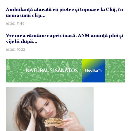
Ambulanţă atacată cu pietre şi topoare la Cluj, în
urma unui clip...
astăzi, 11:49
Vremea rămâne capricioasă. ANM anunţă ploi şi
vijelii după...
astăzi, 10:22
NATURAL ȘI SĂNĂTOS