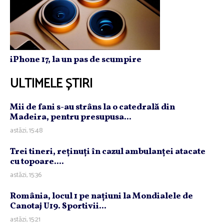
iPhone 17, la un pas de scumpire
ULTIMELE ȘTIRI
Mii de fani s-au strâns la o catedrală din
Madeira, pentru presupusa...
astăzi, 15:48
Trei tineri, reţinuţi în cazul ambulanţei atacate
cu topoare....
astăzi, 15:36
România, locul 1 pe naţiuni la Mondialele de
Canotaj U19. Sportivii...
astăzi, 15:21