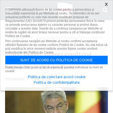
×
COMPANIA utilizează fişiere de tip cookie pentru a personaliza și
îmbunătăți experiența ta pe Website-ul nostru. Te informăm că ne-am
actualizat politicile cu cele mai recente modificări propuse de
Regulamentul (UE) 2016/679 privind protecția persoanelor fizice în ceea
ce privește prelucrarea datelor cu caracter personal și privind libera
circulație a acestor date. Înainte de a continua navigarea pe Website-ul
Acasă
Știri
nostru te rugăm să aloci timpul necesar pentru a citi și înțelege conținutul
Politicii de Cookie.
Mihai Tudose, despre rezultatul alegerilor la Bucureşti: A
Prin continuarea navigării pe Website-ul nostru confirmi acceptarea
fost un vot...
utilizării fişierelor de tip cookie conform Politicii de Cookie. Nu uita totuși că
poți modifica în orice moment setările acestor fişiere cookie urmând
Mihai Tudose, despre rezultatul
instrucțiunile din Politica de Cookie.
alegerilor la Bucureşti: A fost un vot
SUNT DE ACORD CU POLITICA DE COOKIE
împotriva Gabrielei Firea
Puteți merge chiar acum și să vă exprimați acordul individual la nivel de
cookie:
Politica de colectare acord cookie
Primanews
|
11 iun 2024
Politica de confidențialitate