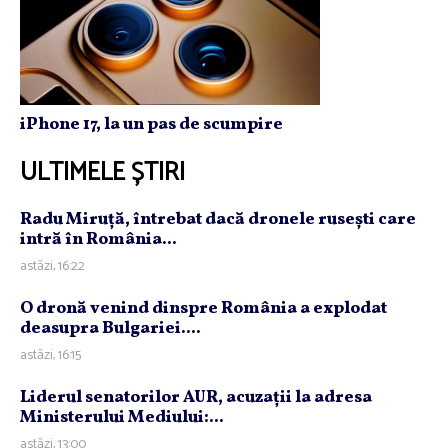
iPhone 17, la un pas de scumpire
ULTIMELE ȘTIRI
Radu Miruţă, întrebat dacă dronele ruseşti care
intră în România...
astăzi, 16:22
O dronă venind dinspre România a explodat
deasupra Bulgariei....
astăzi, 16:15
Liderul senatorilor AUR, acuzaţii la adresa
Ministerului Mediului:...
astăzi, 13:00