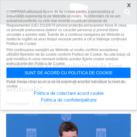
×
COMPANIA utilizează fişiere de tip cookie pentru a personaliza și
îmbunătăți experiența ta pe Website-ul nostru. Te informăm că ne-am
actualizat politicile cu cele mai recente modificări propuse de
Regulamentul (UE) 2016/679 privind protecția persoanelor fizice în ceea
ce privește prelucrarea datelor cu caracter personal și privind libera
circulație a acestor date. Înainte de a continua navigarea pe Website-ul
Acasă
Știri
nostru te rugăm să aloci timpul necesar pentru a citi și înțelege conținutul
Politicii de Cookie.
Mesaj ferm al preşedintelui de Ziua Libertăţii Religioase.
Prin continuarea navigării pe Website-ul nostru confirmi acceptarea
Nicuşor Dan:...
utilizării fişierelor de tip cookie conform Politicii de Cookie. Nu uita totuși că
poți modifica în orice moment setările acestor fişiere cookie urmând
Mesaj ferm al preşedintelui de Ziua
instrucțiunile din Politica de Cookie.
Libertăţii Religioase. Nicuşor Dan: „Să
SUNT DE ACORD CU POLITICA DE COOKIE
nu folosim credinţa pentru diviziuni
Puteți merge chiar acum și să vă exprimați acordul individual la nivel de
cookie:
artificiale”
Politica de colectare acord cookie
Politica de confidențialitate
Primanews
|
16 mai 2026