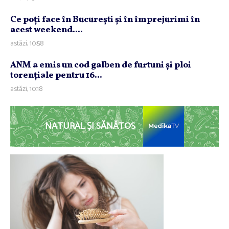
Ce poţi face în Bucureşti şi în împrejurimi în
acest weekend....
astăzi, 10:58
ANM a emis un cod galben de furtuni şi ploi
torenţiale pentru 16...
astăzi, 10:18
NATURAL ȘI SĂNĂTOS