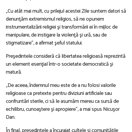
„Cu atât mai mult, cu prilejul acestei Zile suntem datori să
denunţăm extremismul religios, să ne opunem
instrumentalizării religiei şi transformării ei în mijloc de
manipulare, de instigare la violenţă şi ură, sau de
stigmatizare”, a afirmat şeful statului.
Preşedintele consideră că libertatea religioasă reprezintă
un element esenţial într-o societate democratică şi
matură.
„De aceea, îndemnul meu este de a nu folosi valorile
religioase ca pretexte pentru diviziuni artificiale sau
confruntări sterile, ci să le asumăm mereu ca sursă de
echilibru, cunoaştere şi apropiere”, a mai spus Nicuşor
Dan.
În final, preşedintele a încurajat cultele şi comunităţile