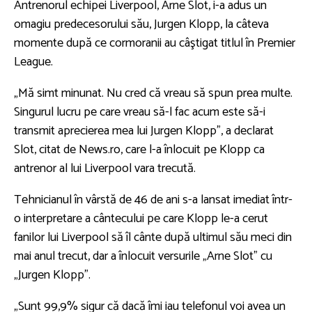
Antrenorul echipei Liverpool, Arne Slot, i-a adus un
omagiu predecesorului său, Jurgen Klopp, la câteva
momente după ce cormoranii au câştigat titlul în Premier
League.
„Mă simt minunat. Nu cred că vreau să spun prea multe.
Singurul lucru pe care vreau să-l fac acum este să-i
transmit aprecierea mea lui Jurgen Klopp”, a declarat
Slot, citat de News.ro, care l-a înlocuit pe Klopp ca
antrenor al lui Liverpool vara trecută.
Tehnicianul în vârstă de 46 de ani s-a lansat imediat într-
o interpretare a cântecului pe care Klopp le-a cerut
fanilor lui Liverpool să îl cânte după ultimul său meci din
mai anul trecut, dar a înlocuit versurile „Arne Slot” cu
„Jurgen Klopp”.
„Sunt 99,9% sigur că dacă îmi iau telefonul voi avea un