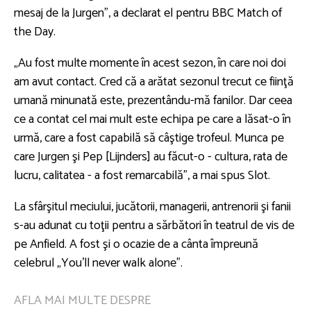
mesaj de la Jurgen”, a declarat el pentru BBC Match of
the Day.
„Au fost multe momente în acest sezon, în care noi doi
am avut contact. Cred că a arătat sezonul trecut ce fiinţă
umană minunată este, prezentându-mă fanilor. Dar ceea
ce a contat cel mai mult este echipa pe care a lăsat-o în
urmă, care a fost capabilă să câştige trofeul. Munca pe
care Jurgen şi Pep [Lijnders] au făcut-o - cultura, rata de
lucru, calitatea - a fost remarcabilă”, a mai spus Slot.
La sfârşitul meciului, jucătorii, managerii, antrenorii şi fanii
s-au adunat cu toţii pentru a sărbători în teatrul de vis de
pe Anfield. A fost şi o ocazie de a cânta împreună
celebrul „You'll never walk alone”.
AFLA MAI MULTE DESPRE