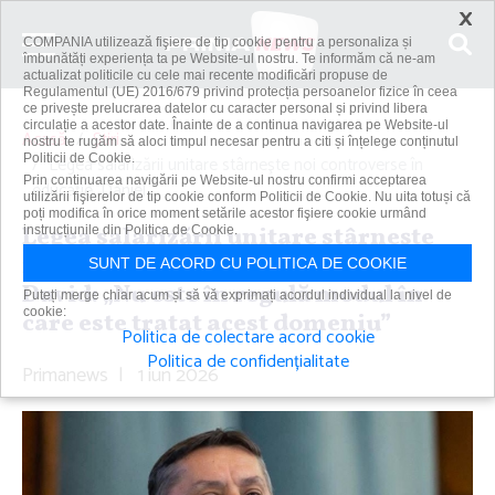
×
COMPANIA utilizează fişiere de tip cookie pentru a personaliza și
îmbunătăți experiența ta pe Website-ul nostru. Te informăm că ne-am
actualizat politicile cu cele mai recente modificări propuse de
Regulamentul (UE) 2016/679 privind protecția persoanelor fizice în ceea
ce privește prelucrarea datelor cu caracter personal și privind libera
circulație a acestor date. Înainte de a continua navigarea pe Website-ul
Acasă
Știri
nostru te rugăm să aloci timpul necesar pentru a citi și înțelege conținutul
Politicii de Cookie.
Legea salarizării unitare stârneşte noi controverse în
Prin continuarea navigării pe Website-ul nostru confirmi acceptarea
educaţie. Daniel...
utilizării fişierelor de tip cookie conform Politicii de Cookie. Nu uita totuși că
poți modifica în orice moment setările acestor fişiere cookie urmând
Legea salarizării unitare stârneşte
instrucțiunile din Politica de Cookie.
noi controverse în educaţie. Daniel
SUNT DE ACORD CU POLITICA DE COOKIE
David: „Nu este în regulă modul în
Puteți merge chiar acum și să vă exprimați acordul individual la nivel de
cookie:
care este tratat acest domeniu”
Politica de colectare acord cookie
Politica de confidențialitate
Primanews
|
1 iun 2026