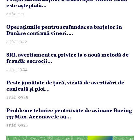
este aşteptată...
astăzi, 11:11
Operaţiunile pentru scufundarea barjelor în
Dunăre continuă vineri....
astăzi, 10:22
SRI, avertisment cu privire la o nouă metodă de
fraudă: escrocii...
astăzi, 10:04
Peste jumătate de ţară, vizată de avertizări de
caniculă şi ploi...
astăzi, 09:45
Probleme tehnice pentru sute de avioane Boeing
737 Max. Aeronavele au...
astăzi, 09:25