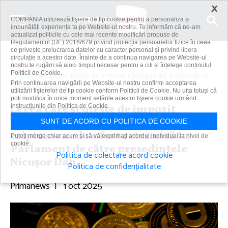
×
COMPANIA utilizează fişiere de tip cookie pentru a personaliza și
îmbunătăți experiența ta pe Website-ul nostru. Te informăm că ne-am
actualizat politicile cu cele mai recente modificări propuse de
Regulamentul (UE) 2016/679 privind protecția persoanelor fizice în ceea
ce privește prelucrarea datelor cu caracter personal și privind libera
circulație a acestor date. Înainte de a continua navigarea pe Website-ul
Acasă
Știri
nostru te rugăm să aloci timpul necesar pentru a citi și înțelege conținutul
Politicii de Cookie.
Legea care scuteşte de impozit câştiguri din tranzacţii cu
Prin continuarea navigării pe Website-ul nostru confirmi acceptarea
criptomonede a...
utilizării fişierelor de tip cookie conform Politicii de Cookie. Nu uita totuși că
poți modifica în orice moment setările acestor fişiere cookie urmând
Legea care scuteşte de impozit
instrucțiunile din Politica de Cookie.
câştiguri din tranzacţii cu
SUNT DE ACORD CU POLITICA DE COOKIE
criptomonede a fost retrimisă în
Puteți merge chiar acum și să vă exprimați acordul individual la nivel de
cookie:
Parlament de către preşedintele
Politica de colectare acord cookie
Nicuşor Dan
Politica de confidențialitate
Primanews
|
1 oct 2025