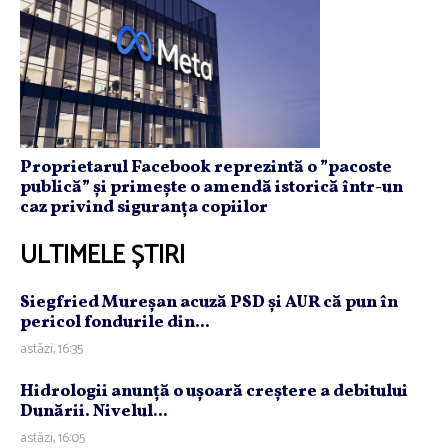
Proprietarul Facebook reprezintă o ”pacoste
publică” și primește o amendă istorică într-un
caz privind siguranța copiilor
ULTIMELE ȘTIRI
Siegfried Mureşan acuză PSD şi AUR că pun în
pericol fondurile din...
astăzi, 16:35
Hidrologii anunţă o uşoară creştere a debitului
Dunării. Nivelul...
astăzi, 16:05