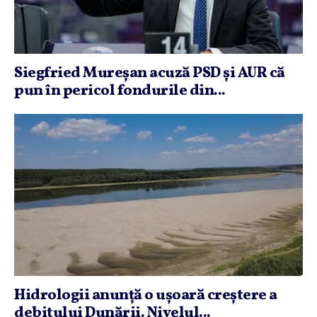
Siegfried Mureşan acuză PSD şi AUR că
pun în pericol fondurile din...
Hidrologii anunţă o uşoară creştere a
debitului Dunării. Nivelul...