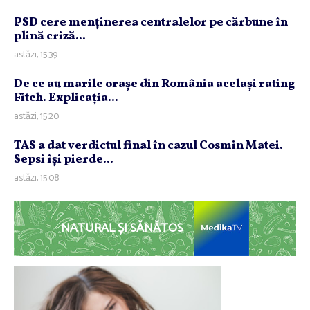
PSD cere menţinerea centralelor pe cărbune în
plină criză...
astăzi, 15:39
De ce au marile oraşe din România acelaşi rating
Fitch. Explicaţia...
astăzi, 15:20
TAS a dat verdictul final în cazul Cosmin Matei.
Sepsi îşi pierde...
astăzi, 15:08
NATURAL ȘI SĂNĂTOS