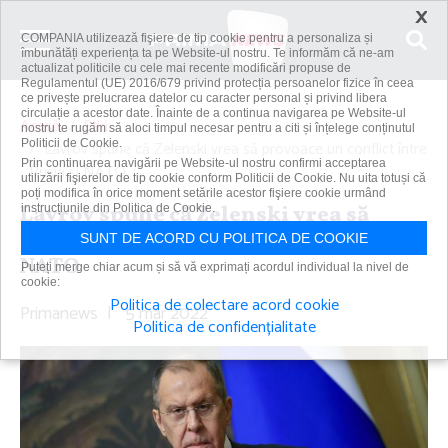
×
COMPANIA utilizează fişiere de tip cookie pentru a personaliza și
îmbunătăți experiența ta pe Website-ul nostru. Te informăm că ne-am
actualizat politicile cu cele mai recente modificări propuse de
Regulamentul (UE) 2016/679 privind protecția persoanelor fizice în ceea
ce privește prelucrarea datelor cu caracter personal și privind libera
circulație a acestor date. Înainte de a continua navigarea pe Website-ul
Acasă
Știri
nostru te rugăm să aloci timpul necesar pentru a citi și înțelege conținutul
Politicii de Cookie.
Lavrov spune că Zelenski vrea să provoace un conflict între
Prin continuarea navigării pe Website-ul nostru confirmi acceptarea
Rusia şi NATO
utilizării fişierelor de tip cookie conform Politicii de Cookie. Nu uita totuși că
poți modifica în orice moment setările acestor fişiere cookie urmând
Lavrov spune că Zelenski vrea să
instrucțiunile din Politica de Cookie.
provoace un conflict între Rusia şi
SUNT DE ACORD CU POLITICA DE COOKIE
NATO
Puteți merge chiar acum și să vă exprimați acordul individual la nivel de
cookie:
Politica de colectare acord cookie
Primanews
|
5 mar 2022
Politica de confidențialitate