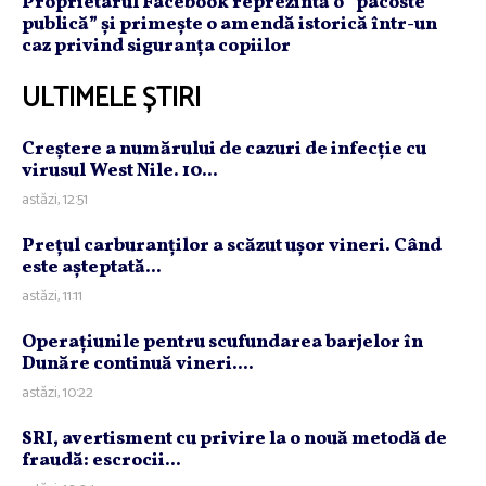
Proprietarul Facebook reprezintă o ”pacoste
publică” și primește o amendă istorică într-un
caz privind siguranța copiilor
ULTIMELE ȘTIRI
Creştere a numărului de cazuri de infecţie cu
virusul West Nile. 10...
astăzi, 12:51
Preţul carburanţilor a scăzut uşor vineri. Când
este aşteptată...
astăzi, 11:11
Operaţiunile pentru scufundarea barjelor în
Dunăre continuă vineri....
astăzi, 10:22
SRI, avertisment cu privire la o nouă metodă de
fraudă: escrocii...