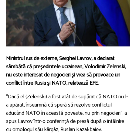
Ministrul rus de externe, Serghei Lavrov, a declarat
sâmbătă că preşedintele ucrainean, Volodimir Zelenski,
nu este interesat de negocieri şi vrea să provoace un
conflict între Rusia şi NATO, relatează EFE.
''Dacă el (Zelenski) a fost atât de supărat că NATO nu l-
a apărat, înseamnă că speră să rezolve conflictul
aducând NATO în această poveste, nu prin negocieri'', a
spus Lavrov într-o conferinţă de presă după o întâlnire
cu omologul său kârgâz, Ruslan Kazakbaiev.