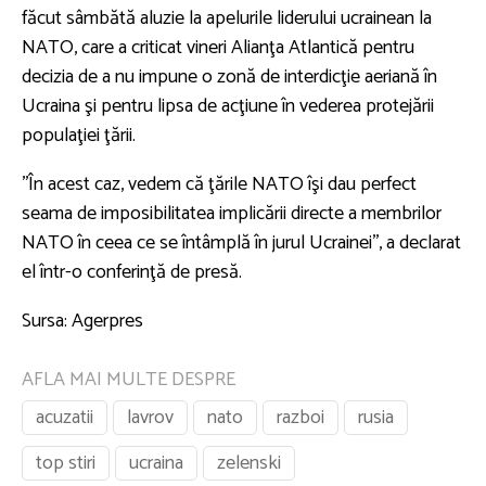
făcut sâmbătă aluzie la apelurile liderului ucrainean la
NATO, care a criticat vineri Alianţa Atlantică pentru
decizia de a nu impune o zonă de interdicţie aeriană în
Ucraina şi pentru lipsa de acţiune în vederea protejării
populaţiei ţării.
''În acest caz, vedem că ţările NATO îşi dau perfect
seama de imposibilitatea implicării directe a membrilor
NATO în ceea ce se întâmplă în jurul Ucrainei'', a declarat
el într-o conferinţă de presă.
Sursa: Agerpres
AFLA MAI MULTE DESPRE
acuzatii
lavrov
nato
razboi
rusia
top stiri
ucraina
zelenski