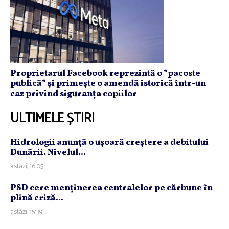
Proprietarul Facebook reprezintă o ”pacoste
publică” și primește o amendă istorică într-un
caz privind siguranța copiilor
ULTIMELE ȘTIRI
Hidrologii anunţă o uşoară creştere a debitului
Dunării. Nivelul...
astăzi, 16:05
PSD cere menţinerea centralelor pe cărbune în
plină criză...
astăzi, 15:39