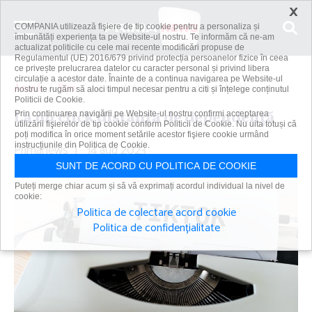
×
COMPANIA utilizează fişiere de tip cookie pentru a personaliza și
îmbunătăți experiența ta pe Website-ul nostru. Te informăm că ne-am
actualizat politicile cu cele mai recente modificări propuse de
Regulamentul (UE) 2016/679 privind protecția persoanelor fizice în ceea
ce privește prelucrarea datelor cu caracter personal și privind libera
circulație a acestor date. Înainte de a continua navigarea pe Website-ul
Acasă
Știri
La un click distanţa de dependenţă
nostru te rugăm să aloci timpul necesar pentru a citi și înțelege conținutul
Politicii de Cookie.
La un click distanţa de dependenţă
Prin continuarea navigării pe Website-ul nostru confirmi acceptarea
utilizării fişierelor de tip cookie conform Politicii de Cookie. Nu uita totuși că
poți modifica în orice moment setările acestor fişiere cookie urmând
Primanews
instrucțiunile din Politica de Cookie.
|
14 aug 2023
SUNT DE ACORD CU POLITICA DE COOKIE
Puteți merge chiar acum și să vă exprimați acordul individual la nivel de
cookie:
Politica de colectare acord cookie
Politica de confidențialitate