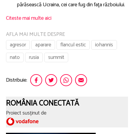
părăsească Ucraina, cei care fug din faţa războiului.
Citeste mai multe aici
AFLA MAI MULTE DESPRE
agresor
aparare
flancul estic
iohannis
nato
rusia
summit
Distribuie:
ROMÂNIA CONECTATĂ
Proiect susținut de