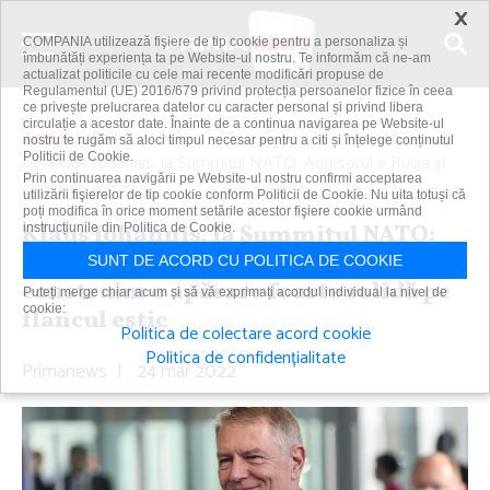
×
COMPANIA utilizează fişiere de tip cookie pentru a personaliza și
îmbunătăți experiența ta pe Website-ul nostru. Te informăm că ne-am
actualizat politicile cu cele mai recente modificări propuse de
Regulamentul (UE) 2016/679 privind protecția persoanelor fizice în ceea
ce privește prelucrarea datelor cu caracter personal și privind libera
circulație a acestor date. Înainte de a continua navigarea pe Website-ul
Acasă
Știri
nostru te rugăm să aloci timpul necesar pentru a citi și înțelege conținutul
Politicii de Cookie.
Klaus Iohannis, la Summitul NATO: Agresorul e Rusia şi
Prin continuarea navigării pe Website-ul nostru confirmi acceptarea
noi trebuie să...
utilizării fişierelor de tip cookie conform Politicii de Cookie. Nu uita totuși că
poți modifica în orice moment setările acestor fişiere cookie urmând
Klaus Iohannis, la Summitul NATO:
instrucțiunile din Politica de Cookie.
Agresorul e Rusia şi noi trebuie să
SUNT DE ACORD CU POLITICA DE COOKIE
construim o apărare foarte solidă pe
Puteți merge chiar acum și să vă exprimați acordul individual la nivel de
cookie:
flancul estic
Politica de colectare acord cookie
Politica de confidențialitate
Primanews
|
24 mar 2022