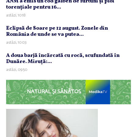
ANM a emis un cod galben de furtuni şi ploi
torenţiale pentru 16...
astăzi, 10:18
Eclipsă de Soare pe 12 august. Zonele din
România de unde se va putea...
astăzi, 10:03
A doua barjă încărcată cu rocă, scufundată în
Dunăre. Miruţă:...
astăzi, 09:50
NATURAL ȘI SĂNĂTOS