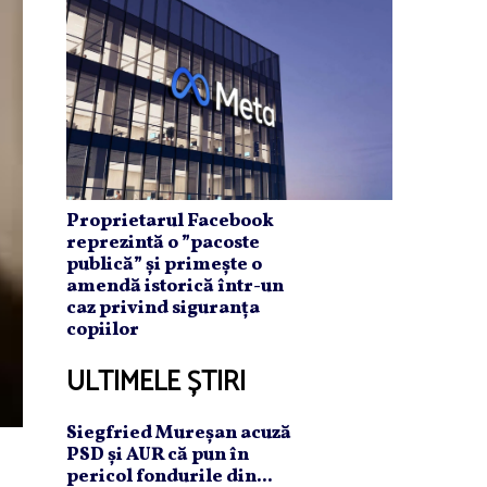
Proprietarul Facebook
reprezintă o ”pacoste
publică” și primește o
amendă istorică într-un
caz privind siguranța
copiilor
ULTIMELE ȘTIRI
Siegfried Mureşan acuză
PSD şi AUR că pun în
pericol fondurile din...