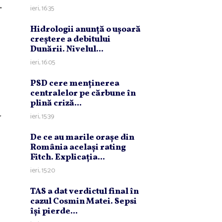
.
ieri, 16:35
Hidrologii anunţă o uşoară
creştere a debitului
Dunării. Nivelul...
ieri, 16:05
PSD cere menţinerea
centralelor pe cărbune în
plină criză...
r
ieri, 15:39
De ce au marile oraşe din
România acelaşi rating
Fitch. Explicaţia...
ieri, 15:20
TAS a dat verdictul final în
cazul Cosmin Matei. Sepsi
îşi pierde...