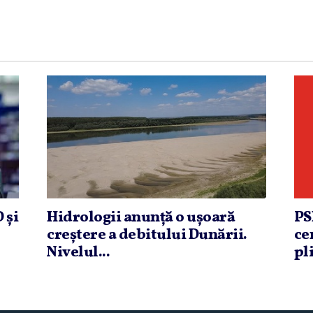
 şi
Hidrologii anunţă o uşoară
PS
creştere a debitului Dunării.
ce
Nivelul...
pli