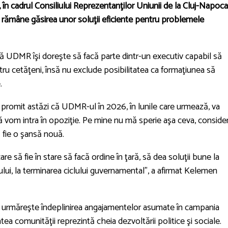
, în cadrul Consiliului Reprezentanţilor Uniunii de la Cluj-Napoca
al rămâne găsirea unor soluţii eficiente pentru problemele
că UDMR îşi doreşte să facă parte dintr-un executiv capabil să
tru cetăţeni, însă nu exclude posibilitatea ca formaţiunea să
.
 promit astăzi că UDMR-ul în 2026, în lunile care urmează, va
ă vom intra în opoziţie. Pe mine nu mă sperie aşa ceva, conside
 fie o şansă nouă.
e să fie în stare să facă ordine în ţară, să dea soluţii bune la
ului, la terminarea ciclului guvernamental”, a afirmat Kelemen
 urmăreşte îndeplinirea angajamentelor asumate în campania
ea comunităţii reprezintă cheia dezvoltării politice şi sociale.