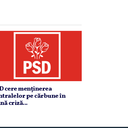
D cere menţinerea
ntralelor pe cărbune în
nă criză...