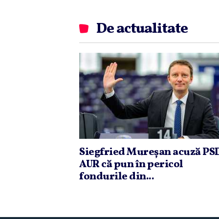
De actualitate
Siegfried Mureşan acuză PSD
AUR că pun în pericol
fondurile din...