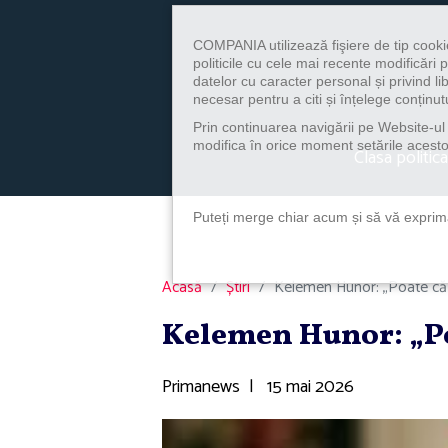
COMPANIA utilizează fişiere de tip cooki
politicile cu cele mai recente modificăr
datelor cu caracter personal și privind l
necesar pentru a citi și înțelege conținutu
Prin continuarea navigării pe Website-ul n
modifica în orice moment setările acestor
Clasa politica
Puteți merge chiar acum și să vă exprimaț
Acasă
Știri
Kelemen Hunor: „Poate că 
Kelemen Hunor: „Po
Primanews
|
15 mai 2026