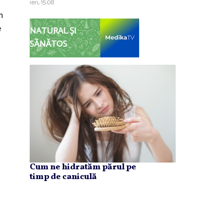
ieri, 15:08
n
e
NATURAL ȘI
SĂNĂTOS
Cum ne hidratăm părul pe
timp de caniculă