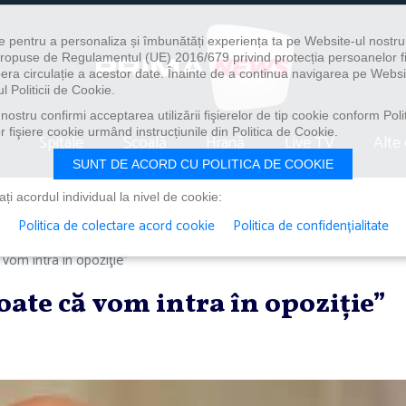
e pentru a personaliza și îmbunătăți experiența ta pe Website-ul nostr
i propuse de Regulamentul (UE) 2016/679 privind protecția persoanelor f
ibera circulație a acestor date. Înainte de a continua navigarea pe Websi
l Politicii de Cookie.
ostru confirmi acceptarea utilizării fişierelor de tip cookie conform Polit
 fişiere cookie urmând instrucțiunile din Politica de Cookie.
Spitale
Școală
Hrană
Live TV
Alte 
SUNT DE ACORD CU POLITICA DE COOKIE
i acordul individual la nivel de cookie:
Politica de colectare acord cookie
Politica de confidențialitate
vom intra în opoziţie”
ate că vom intra în opoziţie”