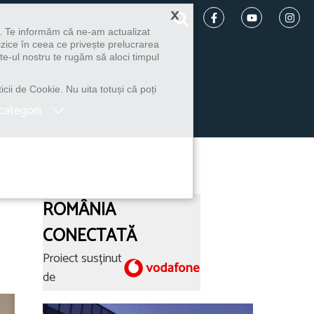
×
u. Te informăm că ne-am actualizat
izice în ceea ce privește prelucrarea
te-ul nostru te rugăm să aloci timpul
icii de Cookie. Nu uita totuși că poți
categorii
ROMÂNIA
CONECTATĂ
Proiect susținut
de