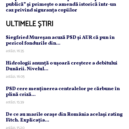
publică” și primește o amendă istorică într-un
caz privind siguranța copiilor
ULTIMELE ȘTIRI
Siegfried Mureşan acuză PSD şi AUR că pun în
pericol fondurile din...
astăzi, 16:35
Hidrologii anunţă o uşoară creştere a debitului
Dunării. Nivelul...
astăzi, 16:05
PSD cere menţinerea centralelor pe cărbune în
plină criză...
astăzi, 15:39
De ce au marile oraşe din România acelaşi rating
Fitch. Explicaţia...
astăzi, 15:20