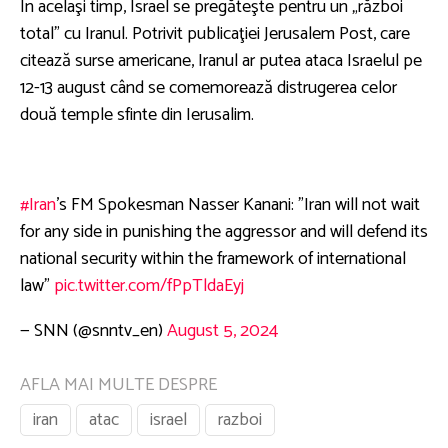
În acelaşi timp, Israel se pregăteşte pentru un „război
total” cu Iranul. Potrivit publicaţiei Jerusalem Post, care
citează surse americane, Iranul ar putea ataca Israelul pe
12-13 august când se comemorează distrugerea celor
două temple sfinte din Ierusalim.
#Iran
's FM Spokesman Nasser Kanani: "Iran will not wait
for any side in punishing the aggressor and will defend its
national security within the framework of international
law"
pic.twitter.com/fPpTldaEyj
— SNN (@snntv_en)
August 5, 2024
AFLA MAI MULTE DESPRE
iran
atac
israel
razboi