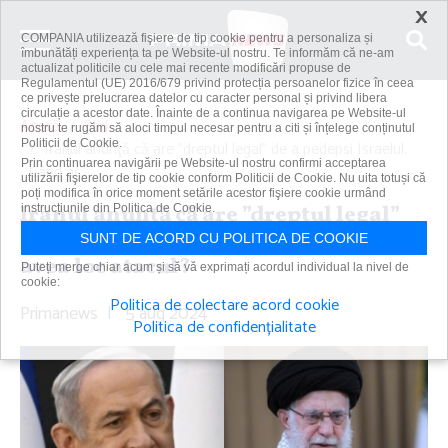
×
COMPANIA utilizează fişiere de tip cookie pentru a personaliza și
îmbunătăți experiența ta pe Website-ul nostru. Te informăm că ne-am
actualizat politicile cu cele mai recente modificări propuse de
Regulamentul (UE) 2016/679 privind protecția persoanelor fizice în ceea
ce privește prelucrarea datelor cu caracter personal și privind libera
circulație a acestor date. Înainte de a continua navigarea pe Website-ul
Acasă
Știri
nostru te rugăm să aloci timpul necesar pentru a citi și înțelege conținutul
Politicii de Cookie.
Iranul anunţă că are ”dreptul legal” de a pedepsi Israelul.
Prin continuarea navigării pe Website-ul nostru confirmi acceptarea
Când ar...
utilizării fişierelor de tip cookie conform Politicii de Cookie. Nu uita totuși că
poți modifica în orice moment setările acestor fişiere cookie urmând
Iranul anunţă că are ”dreptul legal”
instrucțiunile din Politica de Cookie.
de a pedepsi Israelul. Când ar putea
SUNT DE ACORD CU POLITICA DE COOKIE
avea loc atacul?
Puteți merge chiar acum și să vă exprimați acordul individual la nivel de
cookie:
Politica de colectare acord cookie
Primanews
|
5 aug 2024
Politica de confidențialitate