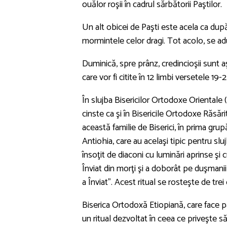
ouălor roşii în cadrul sărbătorii Paştilor.
Un alt obicei de Paşti este acela ca după
mormintele celor dragi. Tot acolo, se a
Duminică, spre prânz, credincioşii sunt a
care vor fi citite în 12 limbi versetele 1
În slujba Bisericilor Ortodoxe Orientale
cinste ca şi în Bisericile Ortodoxe Răsări
această familie de Biserici, în prima gru
Antiohia, care au acelaşi tipic pentru sluj
însoţit de diaconi cu luminări aprinse şi 
Înviat din morţi şi a doborât pe duşmanii
a Înviat". Acest ritual se rosteşte de trei
Biserica Ortodoxă Etiopiană, care face p
un ritual dezvoltat în ceea ce priveşte s