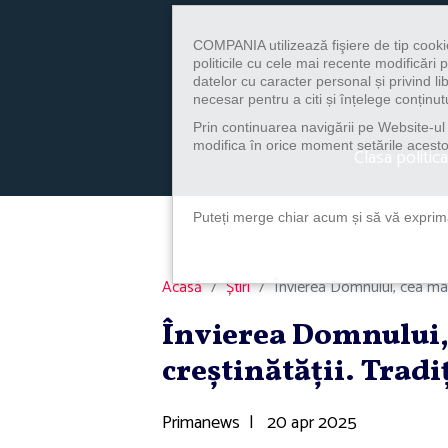
COMPANIA utilizează fişiere de tip cooki
politicile cu cele mai recente modificăr
datelor cu caracter personal și privind l
necesar pentru a citi și înțelege conținutu
Prin continuarea navigării pe Website-ul n
modifica în orice moment setările acestor
Clasa politica
Puteți merge chiar acum și să vă exprimaț
Acasă
Știri
Învierea Domnului, cea mai m
Învierea Domnului,
creştinătăţii. Tradi
Primanews
|
20 apr 2025