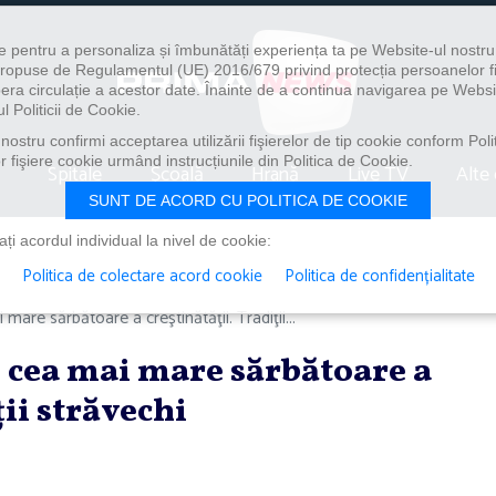
e pentru a personaliza și îmbunătăți experiența ta pe Website-ul nostr
i propuse de Regulamentul (UE) 2016/679 privind protecția persoanelor f
ibera circulație a acestor date. Înainte de a continua navigarea pe Websi
l Politicii de Cookie.
ostru confirmi acceptarea utilizării fişierelor de tip cookie conform Polit
 fişiere cookie urmând instrucțiunile din Politica de Cookie.
Spitale
Școală
Hrană
Live TV
Alte 
SUNT DE ACORD CU POLITICA DE COOKIE
i acordul individual la nivel de cookie:
Politica de colectare acord cookie
Politica de confidențialitate
are sărbătoare a creştinătăţii. Tradiţii...
 cea mai mare sărbătoare a
ţii străvechi