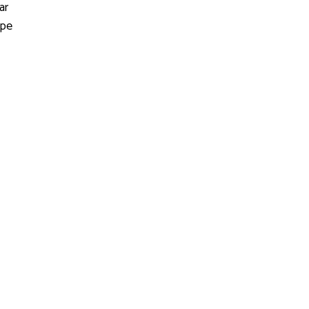
ar
epe