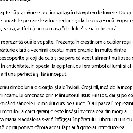
e şapte săptămâni se pot împărtăşi în Noaptea de Înviere. După
ge bucatele pe care le aduc credincioşii la biserică - ouă vopsite
nţească, astfel că prima masă "de dulce" se ia în biserică.
o reprezintă ouăle vopsite. Prezenţa în creştinism a ouălor roşii
ărturie clară a vechimii acestui mare praznic. În multe dintre
descoperite şi coji de ouă şi se pare că acest aliment nu lipsea
n antichitate, în special la egipteni, oul era simbol al lumii şi al
a fi una perfectă şi fără început.
au simboluri ale creaţiei şi ale învierii. Creştinii, încă de la încep
rii neamului omenesc prin Mântuitorul Iisus Hristos, dar şi pe cel
însemnând sângele Domnului curs pe Cruce. "Oul pascal“ reprezint
i morţilor, a cărei garanţie este însăşi Învierea cea din morţi a
că Maria Magdalena s-ar fi înfăţişat împăratului Tiberiu cu un ou
xistă opinii potrivit cărora acest fapt ar fi generat introducerea