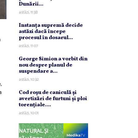
Dunării...
astăzi, 11:38
Instanţa supremă decide
astăzi dacă începe
procesul în dosarul...
a
astăzi, 11:07
George Simion a vorbit din
nou despre planul de
suspendare a...
astăzi, 10:32
,
a
Cod roşu de caniculă şi
avertizări de furtuni şi ploi
torenţiale....
astăzi, 10:01
NATURAL ȘI