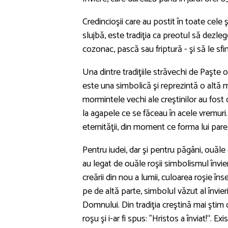
Credincioşii care au postit în toate cel
slujbă, este tradiţia ca preotul să dezle
cozonac, pască sau friptură - şi să le sfi
Una dintre tradiţiile străvechi de Paşte 
este una simbolică şi reprezintă o altă m
mormintele vechi ale creştinilor au fost 
la agapele ce se făceau în acele vremuri. Î
eternităţii, din moment ce forma lui pare 
Pentru iudei, dar şi pentru păgâni, ouăle er
au legat de ouăle roşii simbolismul învie
creării din nou a lumii, culoarea roşie 
pe de altă parte, simbolul văzut al învieri
Domnului. Din tradiţia creştină mai ştim 
roşu şi i-ar fi spus: "Hristos a înviat!“. E