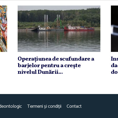
Operaţiunea de scufundare a
In
barjelor pentru a creşte
da
nivelul Dunării...
do
deontologic
Termeni și condiții
Contact