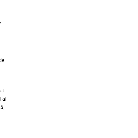
,
 de
ut,
 al
ă,