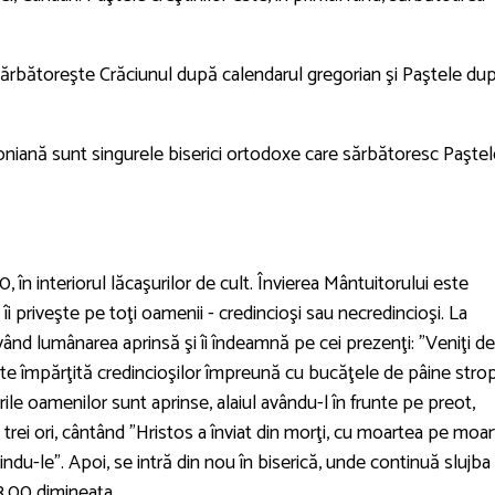
ărbătoreşte Crăciunul după calendarul gregorian şi Paştele du
oniană sunt singurele biserici ortodoxe care sărbătoresc Paştel
0, în interiorul lăcaşurilor de cult. Învierea Mântuitorului este
 îi priveşte pe toţi oamenii - credincioşi sau necredincioşi. La
având lumânarea aprinsă şi îi îndeamnă pe cei prezenţi: "Veniţi de
este împărţită credincioşilor împreună cu bucăţele de pâine stro
le oamenilor sunt aprinse, alaiul avându-l în frunte pe preot,
 trei ori, cântând "Hristos a înviat din morţi, cu moartea pe moa
indu-le". Apoi, se intră din nou în biserică, unde continuă slujba
03.00 dimineaţa.