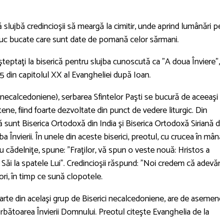
 slujbă credincioşii să meargă la cimitir, unde aprind lumânări p
duc bucate care sunt date de pomană celor sărmani.
şteptaţi la biserică pentru slujba cunoscută ca "A doua Înviere",
9-25 din capitolul XX al Evangheliei după Ioan.
 (necalcedoniene), serbarea Sfintelor Paşti se bucură de aceeaşi
tene, fiind foarte dezvoltate din punct de vedere liturgic. Din
pă sunt Biserica Ortodoxă din India şi Biserica Ortodoxă Siriană d
ba Învierii. În unele din aceste biserici, preotul, cu crucea în mân
cu cădelniţe, spune: "Fraţilor, vă spun o veste nouă: Hristos a
 Săi la spatele Lui". Credincioşii răspund: "Noi credem că adevă
 ori, în timp ce sună clopotele.
arte din acelaşi grup de Biserici necalcedoniene, are de aseme
ărbătoarea Învierii Domnului. Preotul citeşte Evanghelia de la