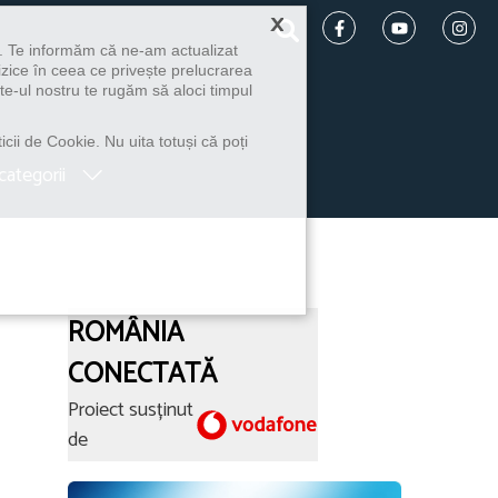
×
u. Te informăm că ne-am actualizat
izice în ceea ce privește prelucrarea
te-ul nostru te rugăm să aloci timpul
icii de Cookie. Nu uita totuși că poți
categorii
ROMÂNIA
CONECTATĂ
Proiect susținut
de