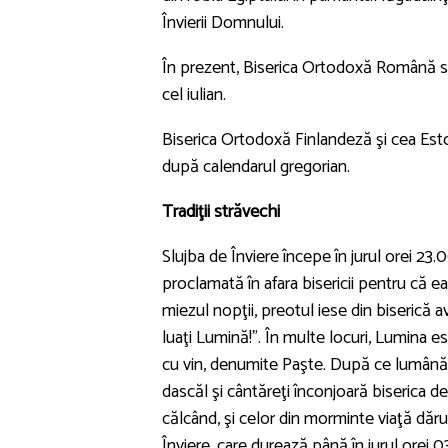
Învierii Domnului.
În prezent, Biserica Ortodoxă Română s
cel iulian.
Biserica Ortodoxă Finlandeză şi cea Est
după calendarul gregorian.
Tradiţii străvechi
Slujba de Înviere începe în jurul orei 23.0
proclamată în afara bisericii pentru că ea
miezul nopţii, preotul iese din biserică 
luaţi Lumină!". În multe locuri, Lumina 
cu vin, denumite Paşte. După ce lumânări
dascăl şi cântăreţi înconjoară biserica de
călcând, şi celor din morminte viaţă dăru
Înviere, care durează până în jurul orei 