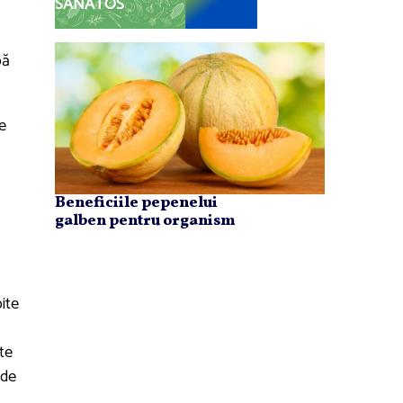
SĂNĂTOS
pă
e
Beneficiile pepenelui
galben pentru organism
pite
rte
 de