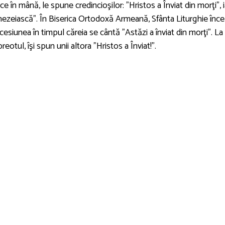
e în mână, le spune credincioşilor: "Hristos a Înviat din morţi", i
ezeiască". În Biserica Ortodoxă Armeană, Sfânta Liturghie înc
cesiunea în timpul căreia se cântă "Astăzi a înviat din morţi". La
eotul, îşi spun unii altora "Hristos a Înviat!".