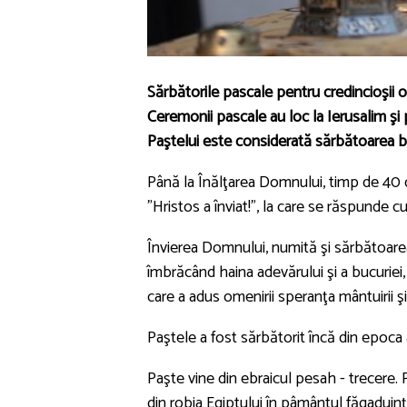
Sărbătorile pascale pentru credincioşii o
Ceremonii pascale au loc la Ierusalim şi
Paştelui este considerată sărbătoarea bu
Până la Înălţarea Domnului, timp de 40 d
"Hristos a înviat!", la care se răspunde cu
Învierea Domnului, numită şi sărbătoarea P
îmbrăcând haina adevărului şi a bucuriei
care a adus omenirii speranţa mântuirii şi a 
Paştele a fost sărbătorit încă din epoca
Paşte vine din ebraicul pesah - trecere.
din robia Egiptului în pâmântul făgaduinţ