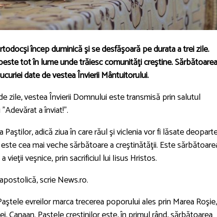
rtodocşi încep duminică şi se desfăşoară pe durata a trei zile.
 peste tot în lume unde trăiesc comunităţi creştine. Sărbătoare
curiei date de vestea Învierii Mântuitorului.
e zile, vestea Învierii Domnului este transmisă prin salutul
 "Adevărat a înviat!".
aştilor, adică ziua în care răul şi viclenia vor fi lăsate deoparte
, este cea mai veche sărbătoare a creştinătăţii. Este sărbătoare
vieţii veşnice, prin sacrificiul lui Iisus Hristos.
 apostolică, scrie News.ro.
 Paştele evreilor marca trecerea poporului ales prin Marea Roşie,
ei, Canaan. Paştele creştinilor este, în primul rând, sărbătoarea