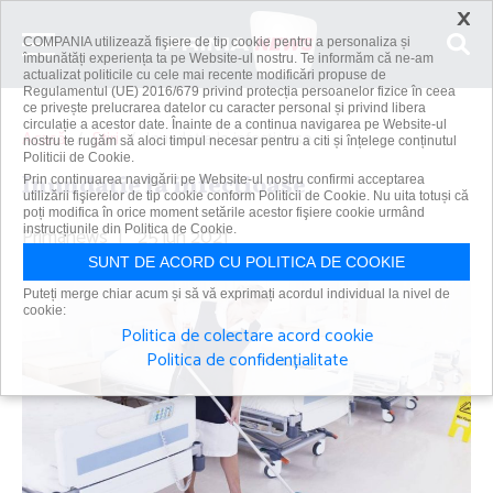
×
COMPANIA utilizează fişiere de tip cookie pentru a personaliza și
îmbunătăți experiența ta pe Website-ul nostru. Te informăm că ne-am
actualizat politicile cu cele mai recente modificări propuse de
Regulamentul (UE) 2016/679 privind protecția persoanelor fizice în ceea
ce privește prelucrarea datelor cu caracter personal și privind libera
circulație a acestor date. Înainte de a continua navigarea pe Website-ul
Acasă
Știri
Inundaţie la infecţioase
nostru te rugăm să aloci timpul necesar pentru a citi și înțelege conținutul
Politicii de Cookie.
Inundaţie la infecţioase
Prin continuarea navigării pe Website-ul nostru confirmi acceptarea
utilizării fişierelor de tip cookie conform Politicii de Cookie. Nu uita totuși că
poți modifica în orice moment setările acestor fişiere cookie urmând
Primanews
instrucțiunile din Politica de Cookie.
|
25 iun 2021
SUNT DE ACORD CU POLITICA DE COOKIE
Puteți merge chiar acum și să vă exprimați acordul individual la nivel de
cookie:
Politica de colectare acord cookie
Politica de confidențialitate