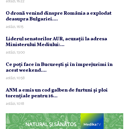
astăzi, 16:22
O dronă venind dinspre România a explodat
deasupra Bulgariei....
astăzi, 16:15
Liderul senatorilor AUR, acuzaţii la adresa
Ministerului Mediului:...
astăzi, 13:00
Ce poţi face în Bucureşti şi în împrejurimi în
acest weekend....
astăzi, 10:58
ANM a emis un cod galben de furtuni şi ploi
torenţiale pentru 16...
astăzi, 10:18
NATURAL ȘI SĂNĂTOS