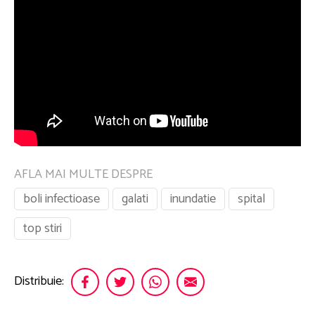
AFLA MAI MULTE DESPRE
boli infectioase
galati
inundatie
spital
top stiri
Distribuie: