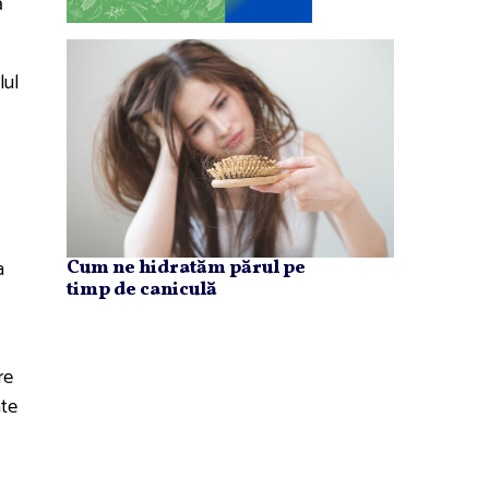
ă
lul
a
Cum ne hidratăm părul pe
timp de caniculă
re
ate