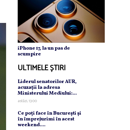
iPhone 17, la un pas de
scumpire
ULTIMELE ȘTIRI
Liderul senatorilor AUR,
acuzaţii la adresa
Ministerului Mediului:...
astăzi, 13:00
Ce poţi face în Bucureşti şi
în împrejurimi în acest
weekend....