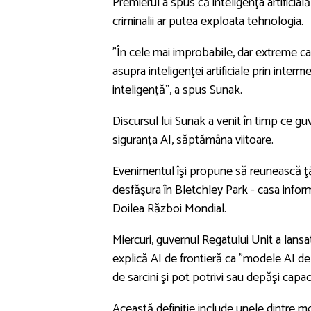
Premierul a spus că inteligenţa artificial
criminalii ar putea exploata tehnologia.
”În cele mai improbabile, dar extreme caz
asupra inteligenţei artificiale prin interm
inteligenţă”, a spus Sunak.
Discursul lui Sunak a venit în timp ce g
siguranţa AI, săptămâna viitoare.
Evenimentul îşi propune să reunească ţări
desfăşura în Bletchley Park - casa inform
Doilea Război Mondial.
Miercuri, guvernul Regatului Unit a lansat 
explică AI de frontieră ca ”modele AI de
de sarcini şi pot potrivi sau depăşi capa
Această definiţie include unele dintre mod