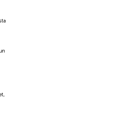
sta
 un
et,