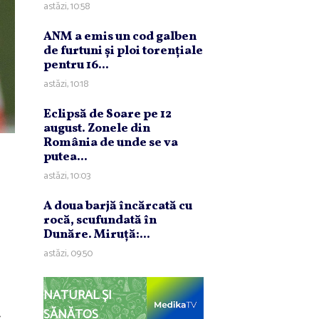
astăzi, 10:58
ANM a emis un cod galben
de furtuni şi ploi torenţiale
pentru 16...
astăzi, 10:18
Eclipsă de Soare pe 12
august. Zonele din
România de unde se va
putea...
astăzi, 10:03
A doua barjă încărcată cu
rocă, scufundată în
Dunăre. Miruţă:...
astăzi, 09:50
NATURAL ȘI
SĂNĂTOS