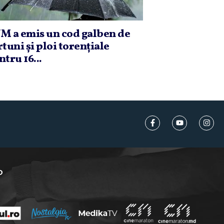
M a emis un cod galben de
rtuni şi ploi torenţiale
ntru 16...