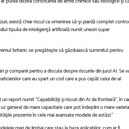
ă ar putea facilita construirea de arme chimice sau biologice şi c
uri, există chiar riscul ca omenirea să-şi piardă complet contro
ediul tipului de inteligenţă artificială numit uneori super
uvernul britanic se pregăteşte să găzduiască summitul pentru
 şi companii pentru a discuta despre riscurile din jurul AI. Se v
aticienilor care au spart un cod care a pus capăt celui de-al
un raport numit ”Capabilităţi şi riscuri din AI de frontieră”, în ca
 uz general de mare capacitate care pot îndeplini o mare variet
cităţile prezente în cele mai avansate modele de astăzi.”
elele mari de limbaj care stau la baza aplicaţiilor, cum ar fi