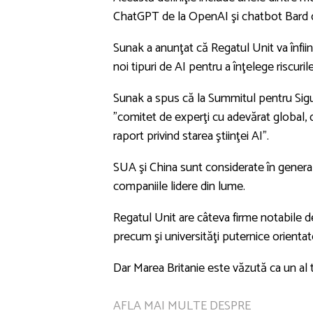
ChatGPT de la OpenAI şi chatbot Bard 
Sunak a anunţat că Regatul Unit va înfiin
noi tipuri de AI pentru a înţelege riscurile
Sunak a spus că la Summitul pentru Sigu
”comitet de experţi cu adevărat global, d
raport privind starea ştiinţei AI”.
SUA şi China sunt considerate în general ce
companiile lidere din lume.
Regatul Unit are câteva firme notabile de
precum şi universităţi puternice orienta
Dar Marea Britanie este văzută ca un al t
AFLA MAI MULTE DESPRE