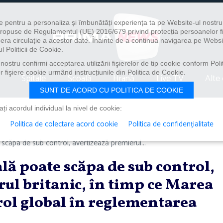
e pentru a personaliza și îmbunătăți experiența ta pe Website-ul nostr
i propuse de Regulamentul (UE) 2016/679 privind protecția persoanelor f
ibera circulație a acestor date. Înainte de a continua navigarea pe Websi
l Politicii de Cookie.
ostru confirmi acceptarea utilizării fişierelor de tip cookie conform Polit
 fişiere cookie urmând instrucțiunile din Politica de Cookie.
Spitale
Școală
Hrană
Live TV
Alte 
SUNT DE ACORD CU POLITICA DE COOKIE
i acordul individual la nivel de cookie:
Politica de colectare acord cookie
Politica de confidențialitate
e scăpa de sub control, avertizează premierul...
ală poate scăpa de sub control,
ul britanic, în timp ce Marea
rol global în reglementarea