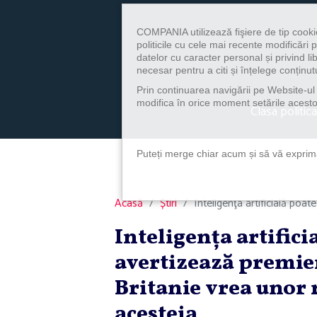
COMPANIA utilizează fişiere de tip cooki
politicile cu cele mai recente modificăr
datelor cu caracter personal și privind l
necesar pentru a citi și înțelege conținutu
Prin continuarea navigării pe Website-ul n
modifica în orice moment setările acestor
Clasa politica
Puteți merge chiar acum și să vă exprimaț
Acasă
Știri
Inteligenţa artificială poat
Inteligenţa artifici
avertizează premier
Britanie vrea unor 
acesteia