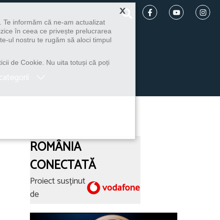
×
u. Te informăm că ne-am actualizat
izice în ceea ce privește prelucrarea
te-ul nostru te rugăm să aloci timpul
icii de Cookie. Nu uita totuși că poți
categorii
ROMÂNIA
CONECTATĂ
Proiect susținut
de