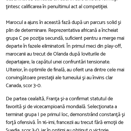
ţintesc calificarea în penultimul act al competiţiei.
Marocul a ajuns în această fază după un parcurs solid şi
plin de determinare. Reprezentativa africană a încheiat
grupa C pe poziţia secundă, suficient pentru a merge mai
departe în fazele eliminatorii. În primul meci din play-off,
marocanii au trecut de Olanda după loviturile de
departajare, la capătul unei confruntări tensionate.
Ulterior, în optimile de finală, au oferit una dintre cele mai
convingătoare prestaţii ale turneului şi au învins clar
Canada, scor 3-0.
De partea cealaltă, Franţa şi-a confirmat statutul de
favorită şi de vicecampioană mondială. Selecţionata a
terminat grupa I pe primul loc, demonstrând constanţă şi
forţă ofensivă. În 16-imi, francezii au trecut fără emoţii de
Suedia, scor 3-0, iar în optimi au obţinut o victorie