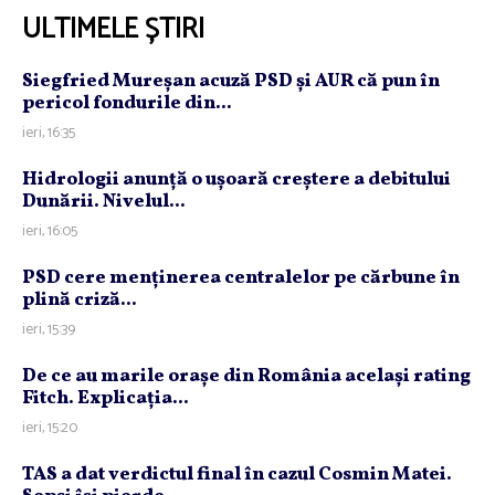
ULTIMELE ȘTIRI
Siegfried Mureşan acuză PSD şi AUR că pun în
pericol fondurile din...
ieri, 16:35
Hidrologii anunţă o uşoară creştere a debitului
Dunării. Nivelul...
ieri, 16:05
PSD cere menţinerea centralelor pe cărbune în
plină criză...
ieri, 15:39
De ce au marile oraşe din România acelaşi rating
Fitch. Explicaţia...
ieri, 15:20
TAS a dat verdictul final în cazul Cosmin Matei.