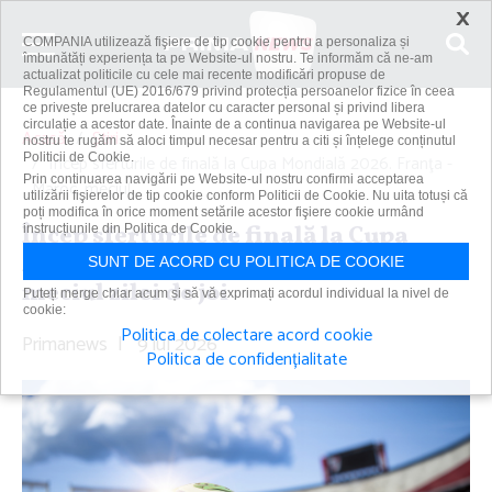
×
COMPANIA utilizează fişiere de tip cookie pentru a personaliza și
îmbunătăți experiența ta pe Website-ul nostru. Te informăm că ne-am
actualizat politicile cu cele mai recente modificări propuse de
Regulamentul (UE) 2016/679 privind protecția persoanelor fizice în ceea
ce privește prelucrarea datelor cu caracter personal și privind libera
circulație a acestor date. Înainte de a continua navigarea pe Website-ul
Acasă
Știri
nostru te rugăm să aloci timpul necesar pentru a citi și înțelege conținutul
Politicii de Cookie.
Încep sferturile de finală la Cupa Mondială 2026. Franţa -
Prin continuarea navigării pe Website-ul nostru confirmi acceptarea
Maroc, meciul...
utilizării fişierelor de tip cookie conform Politicii de Cookie. Nu uita totuși că
poți modifica în orice moment setările acestor fişiere cookie urmând
Încep sferturile de finală la Cupa
instrucțiunile din Politica de Cookie.
Mondială 2026. Franţa - Maroc,
SUNT DE ACORD CU POLITICA DE COOKIE
meciul zilei de joi
Puteți merge chiar acum și să vă exprimați acordul individual la nivel de
cookie:
Politica de colectare acord cookie
Primanews
|
9 iul 2026
Politica de confidențialitate