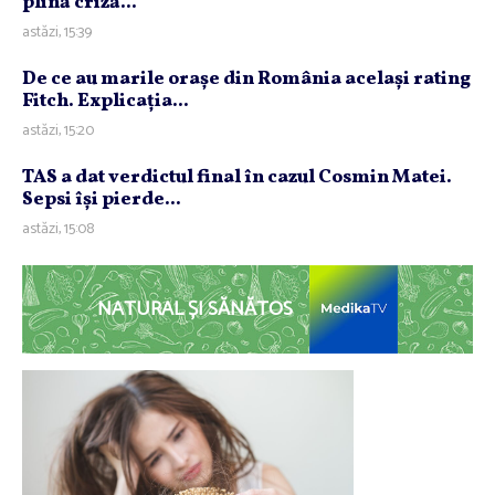
plină criză...
astăzi, 15:39
De ce au marile oraşe din România acelaşi rating
Fitch. Explicaţia...
astăzi, 15:20
TAS a dat verdictul final în cazul Cosmin Matei.
Sepsi îşi pierde...
astăzi, 15:08
NATURAL ȘI SĂNĂTOS