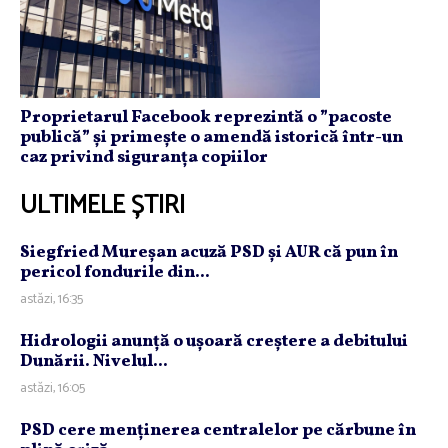
Proprietarul Facebook reprezintă o ”pacoste
publică” și primește o amendă istorică într-un
caz privind siguranța copiilor
ULTIMELE ȘTIRI
Siegfried Mureşan acuză PSD şi AUR că pun în
pericol fondurile din...
astăzi, 16:35
Hidrologii anunţă o uşoară creştere a debitului
Dunării. Nivelul...
astăzi, 16:05
PSD cere menţinerea centralelor pe cărbune în