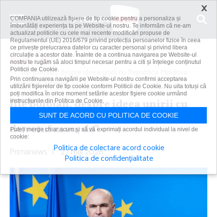
×
COMPANIA utilizează fişiere de tip cookie pentru a personaliza și
îmbunătăți experiența ta pe Website-ul nostru. Te informăm că ne-am
actualizat politicile cu cele mai recente modificări propuse de
Regulamentul (UE) 2016/679 privind protecția persoanelor fizice în ceea
ce privește prelucrarea datelor cu caracter personal și privind libera
circulație a acestor date. Înainte de a continua navigarea pe Website-ul
Acasă
Știri
nostru te rugăm să aloci timpul necesar pentru a citi și înțelege conținutul
Politicii de Cookie.
Ilie Bolojan, despre ideea unirii cu Republica Moldova:
Prin continuarea navigării pe Website-ul nostru confirmi acceptarea
„Dacă ar depinde...
utilizării fişierelor de tip cookie conform Politicii de Cookie. Nu uita totuși că
poți modifica în orice moment setările acestor fişiere cookie urmând
Ilie Bolojan, despre ideea unirii cu
instrucțiunile din Politica de Cookie.
Republica Moldova: „Dacă ar depinde
SUNT DE ACORD CU POLITICA DE COOKIE
de votul meu, da”
Puteți merge chiar acum și să vă exprimați acordul individual la nivel de
cookie:
Politica de colectare acord cookie
Primanews
|
27 mai 2026
Politica de confidențialitate