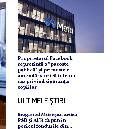
Proprietarul Facebook
reprezintă o ”pacoste
publică” și primește o
amendă istorică într-un
caz privind siguranța
copiilor
ULTIMELE ȘTIRI
Siegfried Mureşan acuză
PSD şi AUR că pun în
pericol fondurile din...