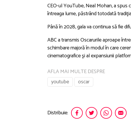
CEO-ul YouTube, Neal Mohan, a spus că a
întreaga lume, păstrând totodată tradiţia
Până în 2028, gala va continua să fie dif
ABC a transmis Oscarurile aproape între
schimbare majoră în modul în care ceremo
cinematografice şi al expansiunii platfo
AFLA MAI MULTE DESPRE
youtube
oscar
Distribuie: