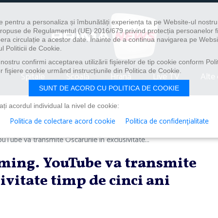
e pentru a personaliza și îmbunătăți experiența ta pe Website-ul nostr
i propuse de Regulamentul (UE) 2016/679 privind protecția persoanelor f
ibera circulație a acestor date. Înainte de a continua navigarea pe Websi
l Politicii de Cookie.
ostru confirmi acceptarea utilizării fişierelor de tip cookie conform Polit
 fişiere cookie urmând instrucțiunile din Politica de Cookie.
Spitale
Școală
Hrană
Live TV
Alte 
SUNT DE ACORD CU POLITICA DE COOKIE
i acordul individual la nivel de cookie:
Politica de colectare acord cookie
Politica de confidențialitate
Tube va transmite Oscarurile în exclusivitate...
ming. YouTube va transmite
ivitate timp de cinci ani