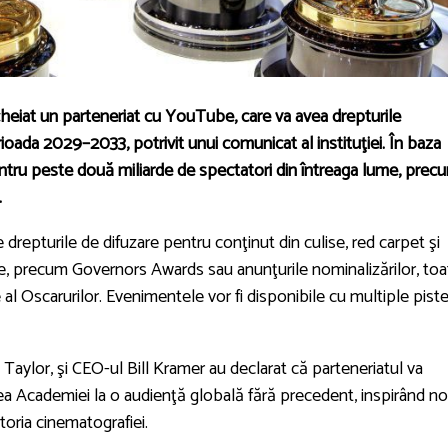
cheiat un parteneriat cu YouTube, care va avea drepturile
rioada 2029–2033, potrivit unui comunicat al instituţiei. În baza
entru peste două miliarde de spectatori din întreaga lume, prec
.
 drepturile de difuzare pentru conţinut din culise, red carpet şi
, precum Governors Awards sau anunţurile nominalizărilor, toa
al Oscarurilor. Evenimentele vor fi disponibile cu multiple pist
aylor, şi CEO-ul Bill Kramer au declarat că parteneriatul va
tea Academiei la o audienţă globală fără precedent, inspirând no
storia cinematografiei.