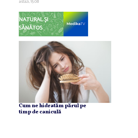
astăzi, 15:08
NATURAL ȘI
SĂNĂTOS
Cum ne hidratăm părul pe
timp de caniculă