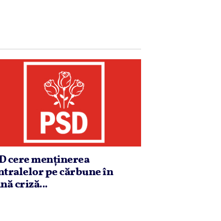
D cere menţinerea
ntralelor pe cărbune în
nă criză...