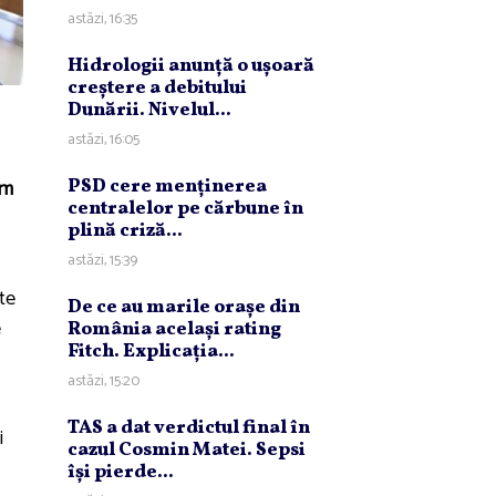
astăzi, 16:35
Hidrologii anunţă o uşoară
creştere a debitului
Dunării. Nivelul...
astăzi, 16:05
um
PSD cere menţinerea
centralelor pe cărbune în
plină criză...
astăzi, 15:39
te
De ce au marile oraşe din
e
România acelaşi rating
Fitch. Explicaţia...
astăzi, 15:20
TAS a dat verdictul final în
i
cazul Cosmin Matei. Sepsi
îşi pierde...