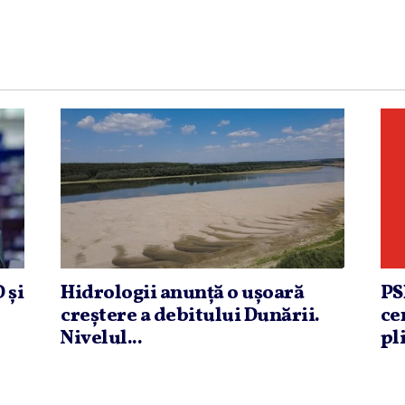
 şi
Hidrologii anunţă o uşoară
PS
creştere a debitului Dunării.
ce
Nivelul...
pli