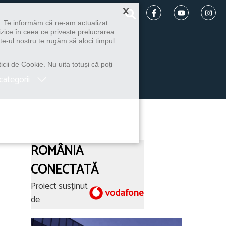
×
u. Te informăm că ne-am actualizat
izice în ceea ce privește prelucrarea
te-ul nostru te rugăm să aloci timpul
icii de Cookie. Nu uita totuși că poți
categorii
ROMÂNIA
CONECTATĂ
Proiect susținut
de