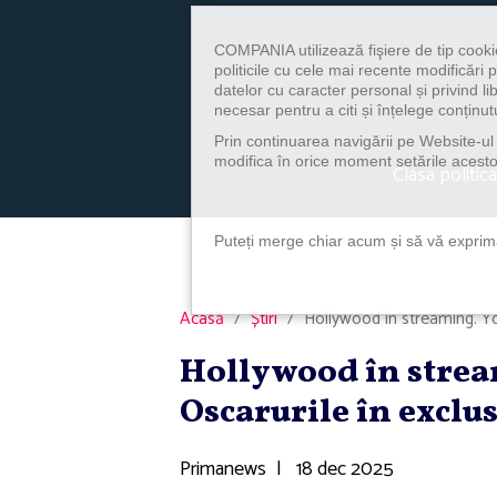
COMPANIA utilizează fişiere de tip cooki
politicile cu cele mai recente modificăr
datelor cu caracter personal și privind l
necesar pentru a citi și înțelege conținutu
Prin continuarea navigării pe Website-ul n
modifica în orice moment setările acestor
Clasa politica
Puteți merge chiar acum și să vă exprimaț
Acasă
Știri
Hollywood în streaming. You
Hollywood în strea
Oscarurile în exclus
Primanews
|
18 dec 2025