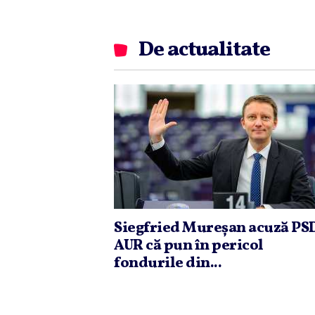
De actualitate
Siegfried Mureşan acuză PSD
AUR că pun în pericol
fondurile din...