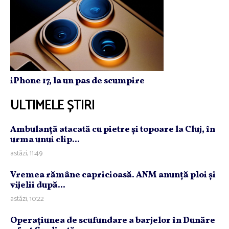
iPhone 17, la un pas de scumpire
ULTIMELE ȘTIRI
Ambulanţă atacată cu pietre şi topoare la Cluj, în
urma unui clip...
astăzi, 11:49
Vremea rămâne capricioasă. ANM anunţă ploi şi
vijelii după...
astăzi, 10:22
Operaţiunea de scufundare a barjelor în Dunăre