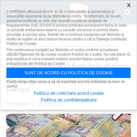
×
COMPANIA utilizează fişiere de tip cookie pentru a personaliza și
îmbunătăți experiența ta pe Website-ul nostru. Te informăm că ne-am
actualizat politicile cu cele mai recente modificări propuse de
Regulamentul (UE) 2016/679 privind protecția persoanelor fizice în ceea
ce privește prelucrarea datelor cu caracter personal și privind libera
circulație a acestor date. Înainte de a continua navigarea pe Website-ul
Acasă
Știri
nostru te rugăm să aloci timpul necesar pentru a citi și înțelege conținutul
Politicii de Cookie.
Guvernul anunţă că România depune proiecte pentru
Prin continuarea navigării pe Website-ul nostru confirmi acceptarea
finanţare europeană...
utilizării fişierelor de tip cookie conform Politicii de Cookie. Nu uita totuși că
poți modifica în orice moment setările acestor fişiere cookie urmând
Guvernul anunţă că România depune
instrucțiunile din Politica de Cookie.
proiecte pentru finanţare europeană
SUNT DE ACORD CU POLITICA DE COOKIE
din Programul Security Action for
Puteți merge chiar acum și să vă exprimați acordul individual la nivel de
cookie:
Europe
Politica de colectare acord cookie
Politica de confidențialitate
Primanews
|
29 iul 2025