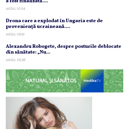
a fost finalizată....
astăzi, 10:04
Drona care a explodat în Ungaria este de
provenienţă ucraineană....
astăzi, 09:51
Alexandru Robogete, despre posturile deblocate
din sănătate: „Nu...
astăzi, 09:38
NATURAL ȘI SĂNĂTOS