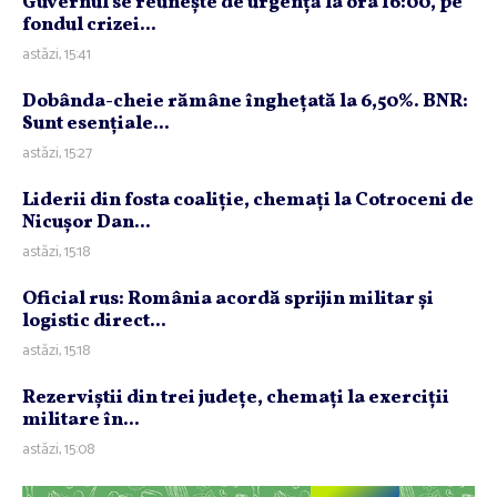
Guvernul se reuneşte de urgenţă la ora 16:00, pe
fondul crizei...
astăzi, 15:41
Dobânda-cheie rămâne îngheţată la 6,50%. BNR:
Sunt esenţiale...
astăzi, 15:27
Liderii din fosta coaliţie, chemaţi la Cotroceni de
Nicuşor Dan...
astăzi, 15:18
Oficial rus: România acordă sprijin militar şi
logistic direct...
astăzi, 15:18
Rezerviştii din trei judeţe, chemaţi la exerciţii
militare în...
astăzi, 15:08