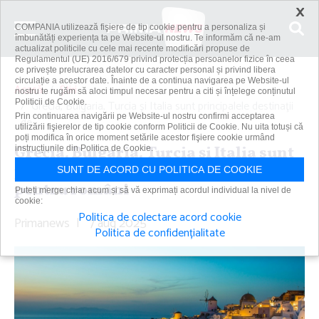
×
COMPANIA utilizează fişiere de tip cookie pentru a personaliza și
îmbunătăți experiența ta pe Website-ul nostru. Te informăm că ne-am
actualizat politicile cu cele mai recente modificări propuse de
Regulamentul (UE) 2016/679 privind protecția persoanelor fizice în ceea
ce privește prelucrarea datelor cu caracter personal și privind libera
circulație a acestor date. Înainte de a continua navigarea pe Website-ul
Acasă
Știri
nostru te rugăm să aloci timpul necesar pentru a citi și înțelege conținutul
Politicii de Cookie.
Grecia, Bulgaria, Turcia şi Italia sunt principalele destinaţii
Prin continuarea navigării pe Website-ul nostru confirmi acceptarea
de...
utilizării fişierelor de tip cookie conform Politicii de Cookie. Nu uita totuși că
poți modifica în orice moment setările acestor fişiere cookie urmând
Grecia, Bulgaria, Turcia şi Italia sunt
instrucțiunile din Politica de Cookie.
principalele destinaţii de vacanţă
SUNT DE ACORD CU POLITICA DE COOKIE
pentru români
Puteți merge chiar acum și să vă exprimați acordul individual la nivel de
cookie:
Politica de colectare acord cookie
Primanews
|
7 aug 2025
Politica de confidențialitate