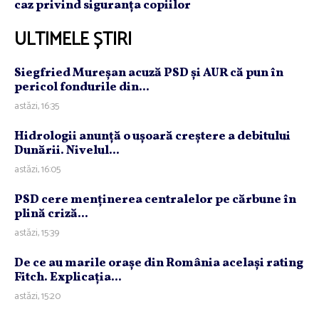
caz privind siguranța copiilor
ULTIMELE ȘTIRI
Siegfried Mureşan acuză PSD şi AUR că pun în
pericol fondurile din...
astăzi, 16:35
Hidrologii anunţă o uşoară creştere a debitului
Dunării. Nivelul...
astăzi, 16:05
PSD cere menţinerea centralelor pe cărbune în
plină criză...
astăzi, 15:39
De ce au marile oraşe din România acelaşi rating
Fitch. Explicaţia...
astăzi, 15:20