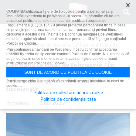
×
COMPANIA utilizează fişiere de tip cookie pentru a personaliza și
îmbunătăți experiența ta pe Website-ul nostru. Te informăm că ne-am
actualizat politicile cu cele mai recente modificări propuse de
Regulamentul (UE) 2016/679 privind protecția persoanelor fizice în ceea
ce privește prelucrarea datelor cu caracter personal și privind libera
circulație a acestor date. Înainte de a continua navigarea pe Website-ul
Acasă
Știri
nostru te rugăm să aloci timpul necesar pentru a citi și înțelege conținutul
Politicii de Cookie.
Ger până la final de februarie / În Bucureşti stratul de
Prin continuarea navigării pe Website-ul nostru confirmi acceptarea
zăpadă va...
utilizării fişierelor de tip cookie conform Politicii de Cookie. Nu uita totuși că
poți modifica în orice moment setările acestor fişiere cookie urmând
Ger până la final de februarie / În
instrucțiunile din Politica de Cookie.
Bucureşti stratul de zăpadă va ajunge
SUNT DE ACORD CU POLITICA DE COOKIE
miercuri la 45 cm / De când se
Puteți merge chiar acum și să vă exprimați acordul individual la nivel de
cookie:
încălzeşte
Politica de colectare acord cookie
Politica de confidențialitate
Primanews
|
18 feb 2025