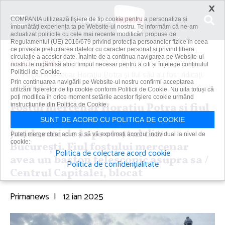
×
COMPANIA utilizează fişiere de tip cookie pentru a personaliza și
îmbunătăți experiența ta pe Website-ul nostru. Te informăm că ne-am
actualizat politicile cu cele mai recente modificări propuse de
Regulamentul (UE) 2016/679 privind protecția persoanelor fizice în ceea
ce privește prelucrarea datelor cu caracter personal și privind libera
circulație a acestor date. Înainte de a continua navigarea pe Website-ul
Acasă
Știri
nostru te rugăm să aloci timpul necesar pentru a citi și înțelege conținutul
Politicii de Cookie.
Fostul mercenar Horaţiu Potra şi fiul său au fost ridicaţi,
Prin continuarea navigării pe Website-ul nostru confirmi acceptarea
duminică, de...
utilizării fişierelor de tip cookie conform Politicii de Cookie. Nu uita totuși că
poți modifica în orice moment setările acestor fişiere cookie urmând
Fostul mercenar Horaţiu Potra şi fiul
instrucțiunile din Politica de Cookie.
său au fost ridicaţi, duminică, de
SUNT DE ACORD CU POLITICA DE COOKIE
jandarmi de la protestul din
Puteți merge chiar acum și să vă exprimați acordul individual la nivel de
cookie:
Bucureşti. Fiul fostului mercenar
Politica de colectare acord cookie
avea un baston telescopic asupra sa /
Politica de confidențialitate
Centrul Capitalei, blocat
Primanews
|
12 ian 2025