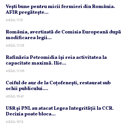
Veşti bune pentru micii fermieri din România.
AFIR pregăteşte...
astăzi, 17:51
România, avertizată de Comisia Europeană după
modificarea legii...
astăzi, 17:28
Rafinăria Petromidia îşi reia activitatea la
capacitate maximă. Ilie...
astăzi, 17:06
Coiful de aur de la Coţofeneşti, restaurat sub
ochii publicului....
astăzi, 16:41
USR şi PNL au atacat Legea Integrităţii la CCR.
Decizia poate bloca...
astăzi, 16:13