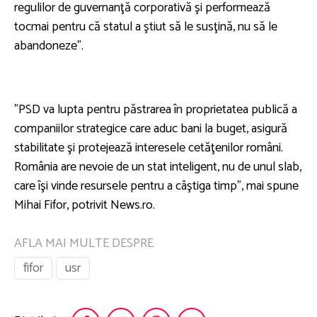
regulilor de guvernanţă corporativă şi performează
tocmai pentru că statul a ştiut să le susţină, nu să le
abandoneze”.
”PSD va lupta pentru păstrarea în proprietatea publică a
companiilor strategice care aduc bani la buget, asigură
stabilitate şi protejează interesele cetăţenilor români.
România are nevoie de un stat inteligent, nu de unul slab,
care îşi vinde resursele pentru a câştiga timp”, mai spune
Mihai Fifor, potrivit News.ro.
AFLA MAI MULTE DESPRE
fifor
usr