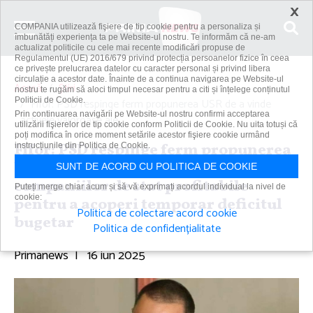
×
COMPANIA utilizează fişiere de tip cookie pentru a personaliza și
îmbunătăți experiența ta pe Website-ul nostru. Te informăm că ne-am
actualizat politicile cu cele mai recente modificări propuse de
Regulamentul (UE) 2016/679 privind protecția persoanelor fizice în ceea
ce privește prelucrarea datelor cu caracter personal și privind libera
circulație a acestor date. Înainte de a continua navigarea pe Website-ul
Acasă
Știri
nostru te rugăm să aloci timpul necesar pentru a citi și înțelege conținutul
Politicii de Cookie.
Fifor: PSD respinge ferm propunerea USR de a vinde
Prin continuarea navigării pe Website-ul nostru confirmi acceptarea
activele valoroase ale...
utilizării fişierelor de tip cookie conform Politicii de Cookie. Nu uita totuși că
poți modifica în orice moment setările acestor fişiere cookie urmând
Fifor: PSD respinge ferm propunerea
instrucțiunile din Politica de Cookie.
USR de a vinde activele valoroase ale
SUNT DE ACORD CU POLITICA DE COOKIE
companiilor de stat profitabile
Puteți merge chiar acum și să vă exprimați acordul individual la nivel de
cookie:
pentru a acoperi temporar deficitul
Politica de colectare acord cookie
bugetar
Politica de confidențialitate
Primanews
|
16 iun 2025