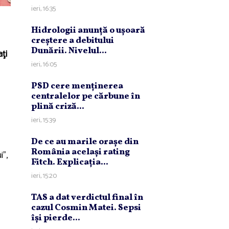
ieri, 16:35
Hidrologii anunţă o uşoară
creştere a debitului
Dunării. Nivelul...
aţi
ieri, 16:05
PSD cere menţinerea
centralelor pe cărbune în
plină criză...
ieri, 15:39
De ce au marile oraşe din
România acelaşi rating
i”,
Fitch. Explicaţia...
ieri, 15:20
TAS a dat verdictul final în
cazul Cosmin Matei. Sepsi
îşi pierde...