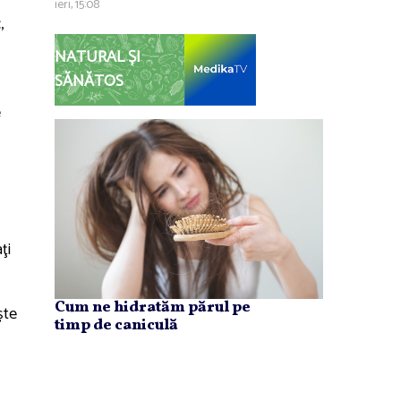
ieri, 15:08
,
NATURAL ȘI
SĂNĂTOS
e
ţi
Cum ne hidratăm părul pe
şte
timp de caniculă