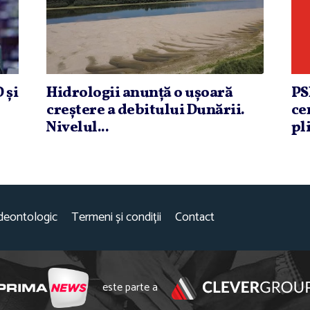
 şi
Hidrologii anunţă o uşoară
PS
creştere a debitului Dunării.
ce
Nivelul...
pli
deontologic
Termeni și condiții
Contact
este parte a