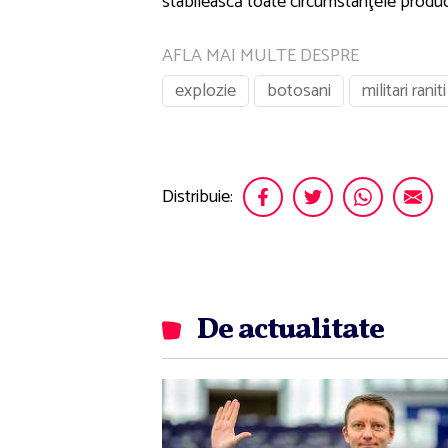
stabilească toate circumstanţele producer
AFLA MAI MULTE DESPRE
explozie
botosani
militari raniti
Distribuie:
De actualitate