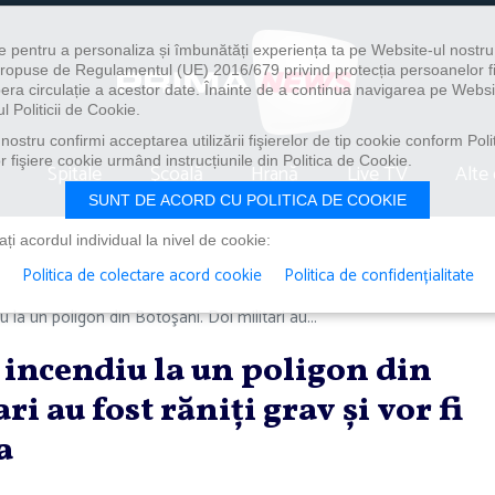
e pentru a personaliza și îmbunătăți experiența ta pe Website-ul nostr
i propuse de Regulamentul (UE) 2016/679 privind protecția persoanelor f
ibera circulație a acestor date. Înainte de a continua navigarea pe Websi
l Politicii de Cookie.
ostru confirmi acceptarea utilizării fişierelor de tip cookie conform Polit
 fişiere cookie urmând instrucțiunile din Politica de Cookie.
Spitale
Școală
Hrană
Live TV
Alte 
SUNT DE ACORD CU POLITICA DE COOKIE
i acordul individual la nivel de cookie:
Politica de colectare acord cookie
Politica de confidențialitate
 la un poligon din Botoşani. Doi militari au...
incendiu la un poligon din
i au fost răniţi grav şi vor fi
a