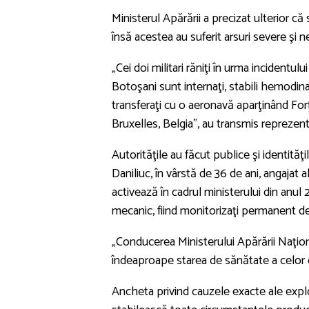
Ministerul Apărării a precizat ulterior c
însă acestea au suferit arsuri severe şi n
„Cei doi militari răniţi în urma incidentul
Botoşani sunt internaţi, stabili hemodin
transferaţi cu o aeronavă aparţinând Forţ
Bruxelles, Belgia”, au transmis reprezent
Autorităţile au făcut publice şi identităţi
Daniliuc, în vârstă de 36 de ani, angajat
activează în cadrul ministerului din anul 
mecanic, fiind monitorizaţi permanent d
„Conducerea Ministerului Apărării Naţio
îndeaproape starea de sănătate a celor doi
Ancheta privind cauzele exacte ale exploz