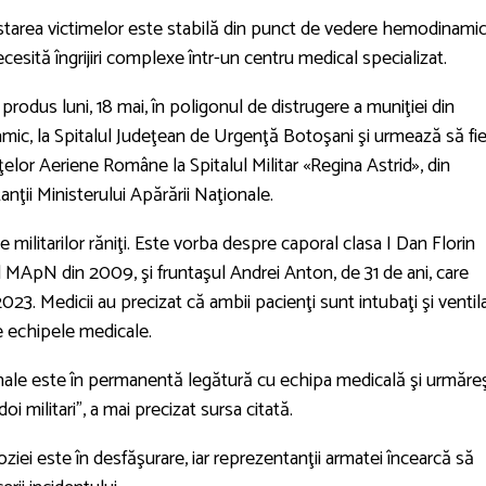
ă starea victimelor este stabilă din punct de vedere hemodinamic
ecesită îngrijiri complexe într-un centru medical specializat.
ui produs luni, 18 mai, în poligonul de distrugere a muniţiei din
amic, la Spitalul Judeţean de Urgenţă Botoşani şi urmează să fi
elor Aeriene Române la Spitalul Militar «Regina Astrid», din
anţii Ministerului Apărării Naţionale.
le militarilor răniţi. Este vorba despre caporal clasa I Dan Florin
 al MApN din 2009, şi fruntaşul Andrei Anton, de 31 de ani, care
2023. Medicii au precizat că ambii pacienţi sunt intubaţi şi ventila
e echipele medicale.
nale este în permanentă legătură cu echipa medicală şi urmăre
 militari”, a mai precizat sursa citată.
iei este în desfăşurare, iar reprezentanţii armatei încearcă să