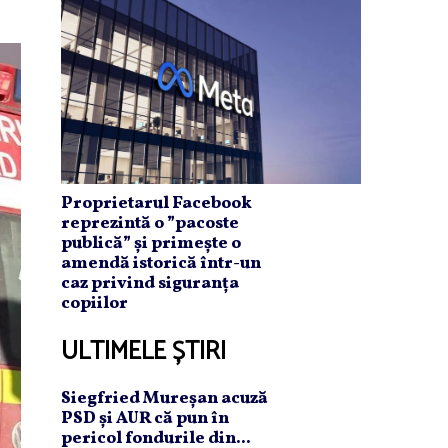
Proprietarul Facebook
reprezintă o ”pacoste
publică” și primește o
amendă istorică într-un
caz privind siguranța
copiilor
ULTIMELE ȘTIRI
Siegfried Mureşan acuză
PSD şi AUR că pun în
pericol fondurile din...