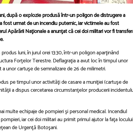
luni, după o explozie produsă într-un poligon de distrugere a
a fost urmat de un incendiu puternic, iar victimele au fost
ul Apărării Naţionale a anunţat că cei doi militari vor fi transfer
e.
a produs luni, în jurul orei 13:30, într-un poligon aparţinând
ctura Forţelor Terestre. Deflagraţia a avut loc în timpul unor
ct a unor cartuşe de semnalizare de 26 de milimetri.
dus pe timpul unor activităţi de casare a muniţiei (cartuşe de
ţii a dispus cercetarea circumstanţelor producerii incidentulu
 mai multe echipaje de pompieri şi personal medical. Incendiul
ompieri, iar cei doi militari au primit primul ajutor la faţa locului
Judeţean de Urgenţă Botoşani.