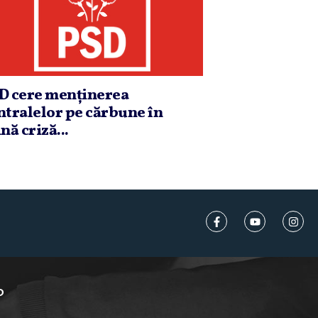
D cere menţinerea
ntralelor pe cărbune în
nă criză...