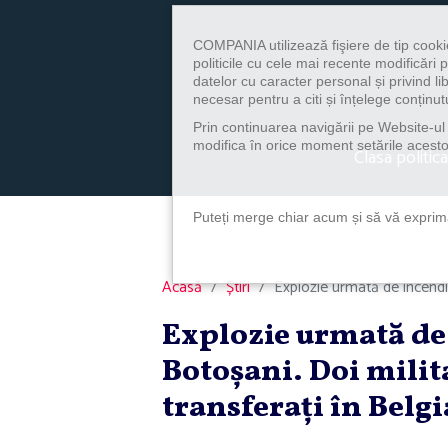
COMPANIA utilizează fişiere de tip cooki
politicile cu cele mai recente modificăr
datelor cu caracter personal și privind l
necesar pentru a citi și înțelege conținutu
Prin continuarea navigării pe Website-ul n
modifica în orice moment setările acestor
Clasa politica
Puteți merge chiar acum și să vă exprimaț
Acasă
Știri
Explozie urmată de incendiu
Explozie urmată de 
Botoşani. Doi militar
transferaţi în Belgi