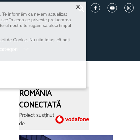
×
u. Te informăm că ne-am actualizat
izice în ceea ce privește prelucrarea
te-ul nostru te rugăm să aloci timpul
icii de Cookie. Nu uita totuși că poți
categorii
ROMÂNIA
CONECTATĂ
Proiect susținut
de