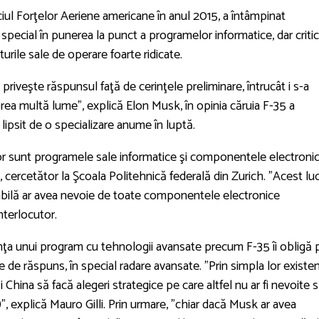
iciul Forţelor Aeriene americane în anul 2015, a întâmpinat
n special în punerea la punct a programelor informatice, dar critic
urile sale de operare foarte ridicate.
 priveşte răspunsul faţă de cerinţele preliminare, întrucât i s-a
prea multă lume", explică Elon Musk, în opinia căruia F-35 a
 lipsit de o specializare anume în luptă.
tor sunt programele sale informatice şi componentele electronic
i, cercetător la Şcoala Politehnică federală din Zurich. "Acest lu
zabilă ar avea nevoie de toate componentele electronice
nterlocutor.
enţa unui program cu tehnologii avansate precum F-35 îi obligă 
e de răspuns, în special radare avansate. "Prin simpla lor existen
 China să facă alegeri strategice pe care altfel nu ar fi nevoite 
", explică Mauro Gilli. Prin urmare, "chiar dacă Musk ar avea