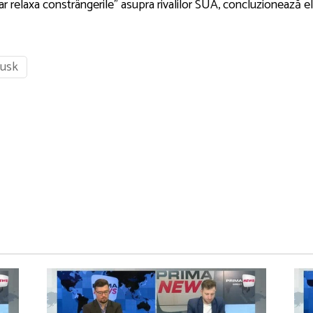
 relaxa constrângerile" asupra rivalilor SUA, concluzionează el
musk