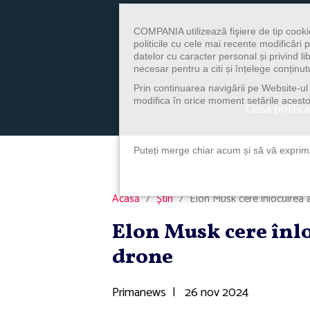
COMPANIA utilizează fişiere de tip cooki
politicile cu cele mai recente modificăr
datelor cu caracter personal și privind l
necesar pentru a citi și înțelege conținutu
Prin continuarea navigării pe Website-ul n
modifica în orice moment setările acestor
Clasa politica
Puteți merge chiar acum și să vă exprimaț
Acasă
Știri
Elon Musk cere înlocuirea 
Elon Musk cere înlo
drone
Primanews
|
26 nov 2024