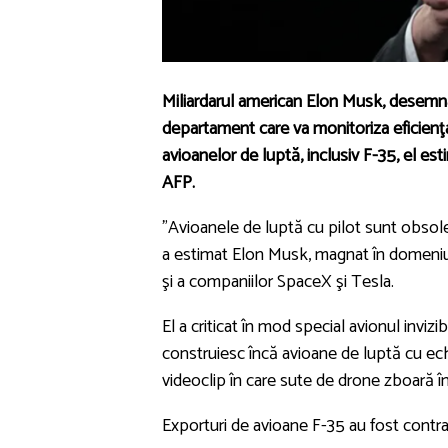
Miliardarul american Elon Musk, desemn
departament care va monitoriza eficienţa
avioanelor de luptă, inclusiv F-35, el est
AFP.
"Avioanele de luptă cu pilot sunt obsolet
a estimat Elon Musk, magnat în domeniul t
şi a companiilor SpaceX şi Tesla.
El a criticat în mod special avionul inviz
construiesc încă avioane de luptă cu ec
videoclip în care sute de drone zboară în
Exporturi de avioane F-35 au fost contr