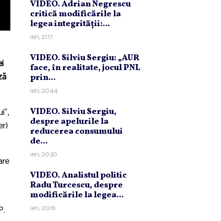
VIDEO. Adrian Negrescu
critică modificările la
legea integrităţii:...
ieri, 21:17
VIDEO. Silviu Sergiu: „AUR
ei
face, în realitate, jocul PNL
ză
prin...
ieri, 20:44
i",
VIDEO. Silviu Sergiu,
despre apelurile la
er)
reducerea consumului
de...
ieri, 20:30
are
VIDEO. Analistul politic
Radu Turcescu, despre
modificările la legea...
ieri, 20:16
P.