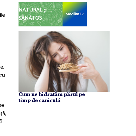
NATURAL ȘI
ile
SĂNĂTOS
e,
cru
Cum ne hidratăm părul pe
timp de caniculă
pe
ţă,
să