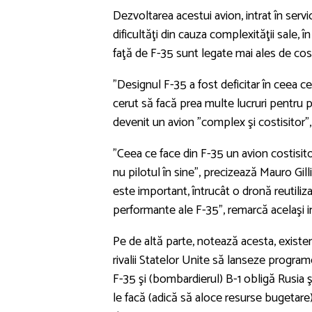
Dezvoltarea acestui avion, intrat în serv
dificultăţi din cauza complexităţii sale, î
faţă de F-35 sunt legate mai ales de cost
"Designul F-35 a fost deficitar în ceea ce
cerut să facă prea multe lucruri pentru 
devenit un avion "complex şi costisitor",
"Ceea ce face din F-35 un avion costisi
nu pilotul în sine", precizează Mauro Gill
este important, întrucât o dronă reutili
performante ale F-35", remarcă acelaşi i
Pe de altă parte, notează acesta, exist
rivalii Statelor Unite să lanseze program
F-35 şi (bombardierul) B-1 obligă Rusia şi
le facă (adică să aloce resurse bugetare)