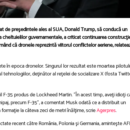
at de preşedintele ales al SUA, Donald Trump, să conducă un
 cheltuielilor guvernamentale, a criticat continuarea construcţi
imând că dronele reprezintă viitorul conflictelor aeriene, relatea
e în epoca dronelor. Singurul lor rezultat este moartea pilotulu
ehnologiilor, deţinător al reţelei de socializare X (fosta Twitt
ibil F-35 produs de Lockheed Martin. "În acest timp, aveţi idioţi c
hipaj, precum F-35", a comentat Musk odată ce a distribuit un
 formaţie la câteva zeci de metri înălţime, scrie
Agerpres
.
actate recent către România, Polonia şi Germania, aminteşte AF