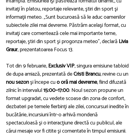
întâmplă. Emisiunea îşi păstrează formatul dinamic, cu
invitaţi în platou, reportaje relevante, ştiri din sport şi
informaţii meteo. „Sunt bucuroasă să le aduc oamenilor
subiectele zilei mai devreme. Păstrăm acelaşi format, cu
invitaţi care comentează cele mai importante teme,
reportaje, ştiri din sport şi progonza meteo”, declară
Livia
Graur
, prezentatoarea Focus 13.
Tot din 9 februarie,
Exclusiv VIP
, singura emisiune tabloid
de dupa amiază, prezentată de
Cristi Brancu
, revine cu un
nou sezon
şi începe cu
o oră mai devreme
, fiind difuzată
zilnic în intervalul
15:00–17:00
. Noul sezon propune un
format upgradat, cu vedete scoase din zona de confort,
dezbateri pe temele fierbinţi ale zilei, concursuri inedite în
bucătărie, incursiuni într-o arhivă mondenă
spectaculoasă şi o interacţiune directă cu publicul, ale
cărui mesaje vor fi citite şi comentate în timpul emisiunii.