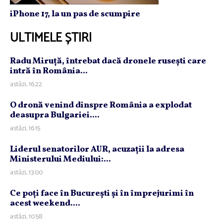
iPhone 17, la un pas de scumpire
ULTIMELE ȘTIRI
Radu Miruţă, întrebat dacă dronele ruseşti care
intră în România...
astăzi, 16:22
O dronă venind dinspre România a explodat
deasupra Bulgariei....
astăzi, 16:15
Liderul senatorilor AUR, acuzaţii la adresa
Ministerului Mediului:...
astăzi, 13:00
Ce poţi face în Bucureşti şi în împrejurimi în
acest weekend....
astăzi, 10:58