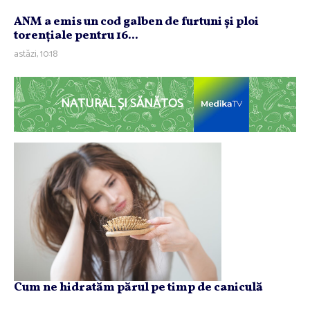
ANM a emis un cod galben de furtuni şi ploi
torenţiale pentru 16...
astăzi, 10:18
NATURAL ȘI SĂNĂTOS
Cum ne hidratăm părul pe timp de caniculă