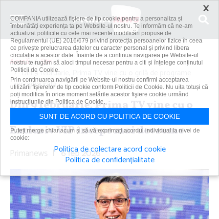
×
COMPANIA utilizează fişiere de tip cookie pentru a personaliza și
îmbunătăți experiența ta pe Website-ul nostru. Te informăm că ne-am
actualizat politicile cu cele mai recente modificări propuse de
Regulamentul (UE) 2016/679 privind protecția persoanelor fizice în ceea
ce privește prelucrarea datelor cu caracter personal și privind libera
circulație a acestor date. Înainte de a continua navigarea pe Website-ul
Acasă
Știri
nostru te rugăm să aloci timpul necesar pentru a citi și înțelege conținutul
Politicii de Cookie.
Din 9 februarie, Prima TV vine cu o grilă de programe
Prin continuarea navigării pe Website-ul nostru confirmi acceptarea
reconfigurată....
utilizării fişierelor de tip cookie conform Politicii de Cookie. Nu uita totuși că
poți modifica în orice moment setările acestor fişiere cookie urmând
Din 9 februarie, Prima TV vine cu o
instrucțiunile din Politica de Cookie.
grilă de programe reconfigurată.
SUNT DE ACORD CU POLITICA DE COOKIE
Exclusiv VIP începe mai devreme
Puteți merge chiar acum și să vă exprimați acordul individual la nivel de
cookie:
Politica de colectare acord cookie
Primanews
|
6 feb 2026
Politica de confidențialitate