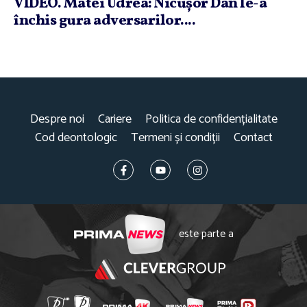
VIDEO. Matei Udrea: Nicuşor Dan le-a
închis gura adversarilor....
Despre noi
Cariere
Politica de confidențialitate
Cod deontologic
Termeni și condiții
Contact
este parte a