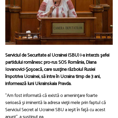
Serviciul de Securitate al Ucrainei (SBU) i-a interzis şefei
partidului românesc pro-rus SOS România, Diana
Iovanovici-Şoşoacă, care susţine războiul Rusiei
împotriva Ucrainei, să intre în Ucraina timp de 3 ani,
informează luni Ukrainskaia Pravda.
”Am fost informată că există o ameninţare foarte
serioasă şi iminentă la adresa vieţii mele prin faptul că
Serviciul Secret al Ucrainei SBU a ieşit în faţă cu acest
anunţ”, a susţinut ea.