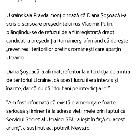
Ukrainskaia Pravda menţionează că Diana Şoşoacă i-a
scris o scrisoare preşedintelui rus Vladimir Putin,
plângându-se de refuzul de a fi înregistrată drept
candidat la preşedinţia României şi afirmând că doreşte
„revenirea” teritoriilor pretins româneşti care aparţin
Ucrainei.
Diana Şoşoacă, a afirmat, referitor la interdicţia de a intra
pe teritoriul Ucrainei, că acest lucru îi era interzis şi
înainte, dar că nu dă ”doi bani pe interdicţia lor”.
”Am fost informată că există o ameninţare foarte
serioasă şi iminentă la adresa vieţii mele prin faptul că
Serviciul Secret al Ucrainei SBU a ieşit în faţă cu acest
anunţ”, a susţinut ea, potrivit News.ro.