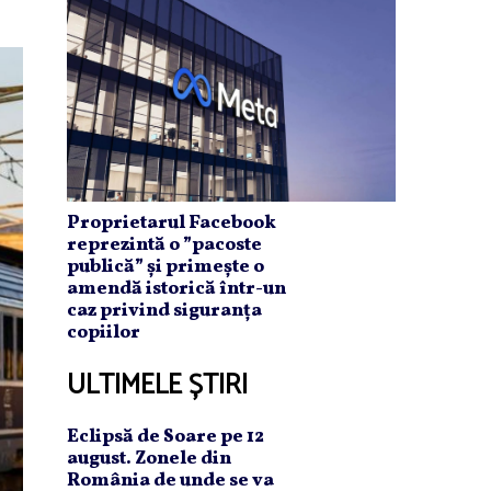
Proprietarul Facebook
reprezintă o ”pacoste
publică” și primește o
amendă istorică într-un
caz privind siguranța
copiilor
ULTIMELE ȘTIRI
Eclipsă de Soare pe 12
august. Zonele din
România de unde se va