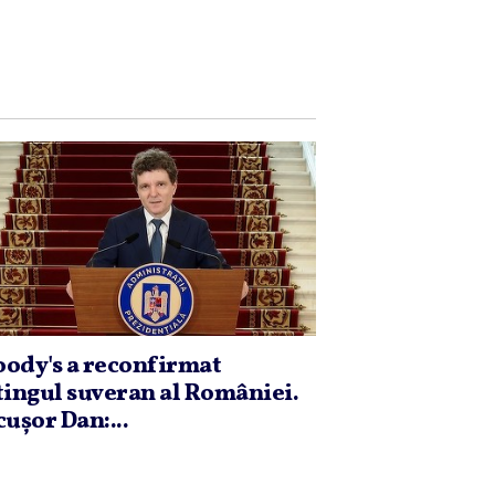
ody's a reconfirmat
tingul suveran al României.
cuşor Dan:...