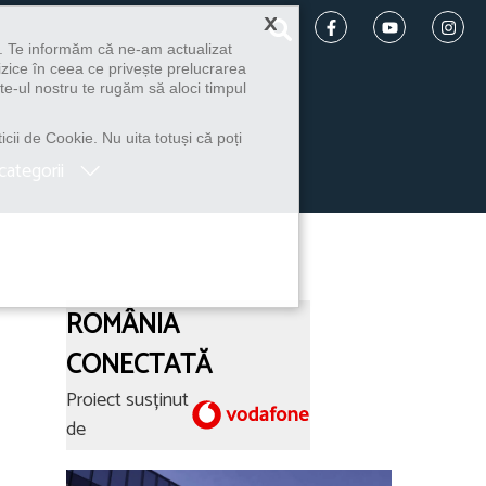
×
u. Te informăm că ne-am actualizat
izice în ceea ce privește prelucrarea
te-ul nostru te rugăm să aloci timpul
icii de Cookie. Nu uita totuși că poți
categorii
ROMÂNIA
CONECTATĂ
Proiect susținut
de