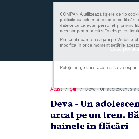
COMPANIA utilizează fişiere de tip cooki
politicile cu cele mai recente modificăr
datelor cu caracter personal și privind l
necesar pentru a citi și înțelege conținutu
Prin continuarea navigării pe Website-ul n
modifica în orice moment setările acestor
Clasa politica
Puteți merge chiar acum și să vă exprimaț
Acasă
Știri
Deva - Un adolescent s-a el
Deva - Un adolescent
urcat pe un tren. Bă
hainele în flăcări