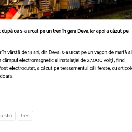
 după ce s-a urcat pe un tren în gara Deva, iar apoi a căzut pe
 în vârstă de 14 ani, din Deva, s-a urcat pe un vagon de marfă al
 în câmpul electromagnetic al instalaţiei de 27.000 volţi , fiind
fost electrocutat, a căzut pe terasamentul căii ferate, cu articol
doara.
p stiri
tren