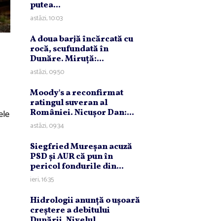
putea...
astăzi, 10:03
A doua barjă încărcată cu
rocă, scufundată în
Dunăre. Miruţă:...
astăzi, 09:50
Moody's a reconfirmat
ratingul suveran al
ele
României. Nicuşor Dan:...
astăzi, 09:34
Siegfried Mureşan acuză
PSD şi AUR că pun în
pericol fondurile din...
ieri, 16:35
Hidrologii anunţă o uşoară
creştere a debitului
Dunării. Nivelul...