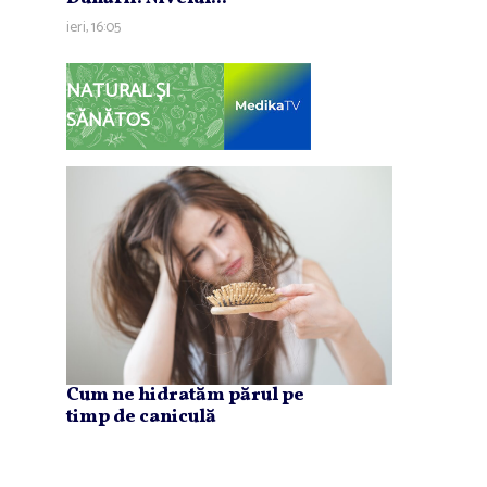
ieri, 16:05
NATURAL ȘI
SĂNĂTOS
Cum ne hidratăm părul pe
timp de caniculă