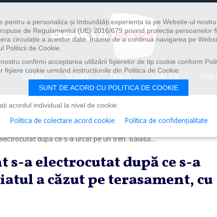
e pentru a personaliza și îmbunătăți experiența ta pe Website-ul nostr
i propuse de Regulamentul (UE) 2016/679 privind protecția persoanelor f
ibera circulație a acestor date. Înainte de a continua navigarea pe Websi
l Politicii de Cookie.
ostru confirmi acceptarea utilizării fişierelor de tip cookie conform Polit
 fişiere cookie urmând instrucțiunile din Politica de Cookie.
Spitale
Școală
Hrană
Live TV
Alte 
SUNT DE ACORD CU POLITICA DE COOKIE
i acordul individual la nivel de cookie:
Politica de colectare acord cookie
Politica de confidențialitate
ectrocutat după ce s-a urcat pe un tren. Băiatul...
 s-a electrocutat după ce s-a
iatul a căzut pe terasament, cu