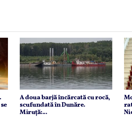
.
A doua barjă încărcată cu rocă,
Mo
 se
scufundată în Dunăre.
ra
Miruţă:...
Ni