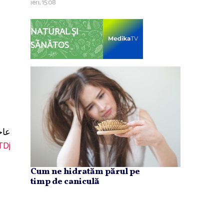
ieri, 15:08
NATURAL ȘI
SĂNĂTOS
عاج
TDj
Cum ne hidratăm părul pe
timp de caniculă