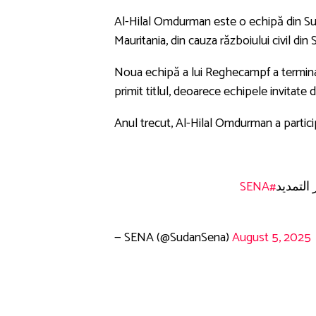
Al-Hilal Omdurman este o echipă din Sud
Mauritania, din cauza războiului civil din
Noua echipă a lui Reghecampf a terminat 
primit titlul, deoarece echipele invitate
Anul trecut, Al-Hilal Omdurman a participa
#SENA
التمديد
— SENA (@SudanSena)
August 5, 2025