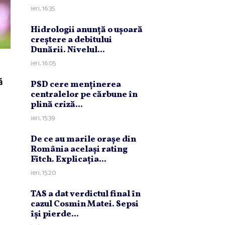
ieri, 16:35
Hidrologii anunţă o uşoară
creştere a debitului
Dunării. Nivelul...
ieri, 16:05
ă
PSD cere menţinerea
centralelor pe cărbune în
plină criză...
ieri, 15:39
De ce au marile oraşe din
România acelaşi rating
Fitch. Explicaţia...
ieri, 15:20
TAS a dat verdictul final în
cazul Cosmin Matei. Sepsi
îşi pierde...