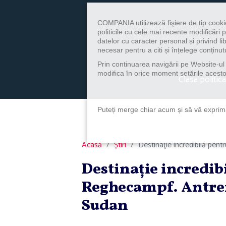
COMPANIA utilizează fişiere de tip cooki
politicile cu cele mai recente modificăr
datelor cu caracter personal și privind l
necesar pentru a citi și înțelege conținutu
Prin continuarea navigării pe Website-ul n
modifica în orice moment setările acestor
Clasa politica
Puteți merge chiar acum și să vă exprimaț
Acasă
Știri
Destinaţie incredibilă pen
Destinaţie incredib
Reghecampf. Antren
Sudan