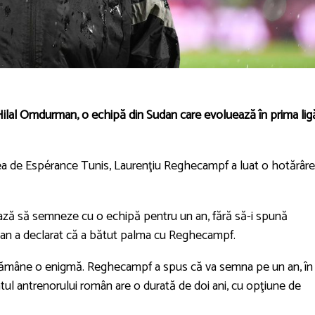
lal Omdurman, o echipă din Sudan care evoluează în prima lig
ea de Espérance Tunis, Laurenţiu Reghecampf a luat o hotărâre
ază să semneze cu o echipă pentru un an, fără să-i spună
man a declarat că a bătut palma cu Reghecampf.
 rămâne o enigmă. Reghecampf a spus că va semna pe un an, în
ntul antrenorului român are o durată de doi ani, cu opţiune de