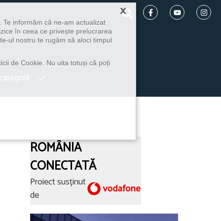
×
u. Te informăm că ne-am actualizat
izice în ceea ce privește prelucrarea
te-ul nostru te rugăm să aloci timpul
icii de Cookie. Nu uita totuși că poți
categorii
ROMÂNIA
CONECTATĂ
Proiect susținut
de