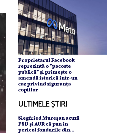
Proprietarul Facebook
reprezintă o ”pacoste
publică” și primește o
amendă istorică într-un
caz privind siguranța
copiilor
ULTIMELE ȘTIRI
Siegfried Mureşan acuză
PSD şi AUR că pun în
pericol fondurile din...