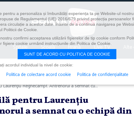
e pentru a personaliza și îmbunătăți experiența ta pe Website-ul nostr
i propuse de Regulamentul (UE) 2016/679 privind protecția persoanelor f
ibera circulație a acestor date. Înainte de a continua navigarea pe Websi
l Politicii de Cookie.
ostru confirmi acceptarea utilizării fişierelor de tip cookie conform Polit
 fişiere cookie urmând instrucțiunile din Politica de Cookie.
Spitale
Școală
Hrană
Live TV
Alte 
SUNT DE ACORD CU POLITICA DE COOKIE
i acordul individual la nivel de cookie:
Politica de colectare acord cookie
Politica de confidențialitate
tru Laurenţiu Reghecampf. Antrenorul a semnat cu...
ilă pentru Laurenţiu
orul a semnat cu o echipă din