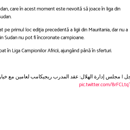
an, care în acest moment este nevoită să joace în liga din
 Sudan.
pe primul loc ediţia precedentă a ligii din Mauritania, dar nu a
 din Sudan nu pot fi încoronate campioane.
t în Liga Campionilor Africii, ajungând până în sferturi.
ل | مجلس إدارة الهلال: عقد المدرب ريجيكامب لعامين مع خيار 
pic.twitter.com/8rFCLtq