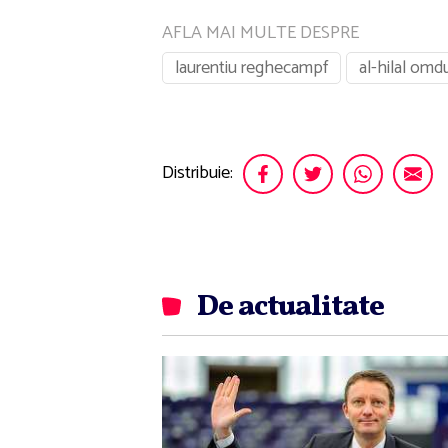
AFLA MAI MULTE DESPRE
laurentiu reghecampf
al-hilal om
Distribuie:
De actualitate