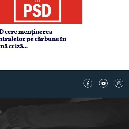
D cere menţinerea
ntralelor pe cărbune în
nă criză...