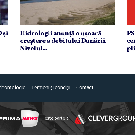
 şi
Hidrologii anunţă o uşoară
PS
creştere a debitului Dunării.
ce
Nivelul...
pli
deontologic
Termeni și condiții
Contact
este parte a