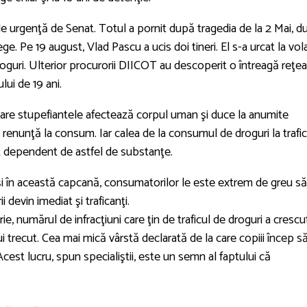
de urgenţă de Senat. Totul a pornit după tragedia de la 2 Mai, d
e. Pe 19 august, Vlad Pascu a ucis doi tineri. El s-a urcat la vol
oguri. Ulterior procurorii DIICOT au descoperit o întreagă reţea
lui de 19 ani.
care stupefiantele afectează corpul uman şi duce la anumite
e renunţă la consum. Iar calea de la consumul de droguri la trafic
st dependent de astfel de substanţe.
inşi în această capcană, consumatorilor le este extrem de greu să
 devin imediat şi traficanţi.
ie, numărul de infracţiuni care ţin de traficul de droguri a crescu
 trecut. Cea mai mică vârstă declarată de la care copiii încep s
cest lucru, spun specialiştii, este un semn al faptului că