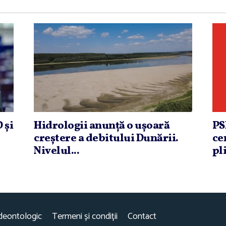
 şi
Hidrologii anunţă o uşoară
PS
creştere a debitului Dunării.
ce
Nivelul...
pli
deontologic
Termeni și condiții
Contact