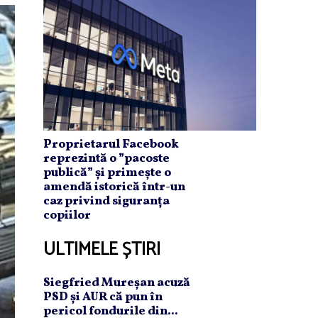
Proprietarul Facebook
reprezintă o ”pacoste
publică” și primește o
amendă istorică într-un
caz privind siguranța
copiilor
ULTIMELE ȘTIRI
Siegfried Mureşan acuză
PSD şi AUR că pun în
pericol fondurile din...