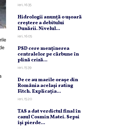
ieri, 16:35
Hidrologii anunţă o uşoară
creştere a debitului
Dunării. Nivelul...
ieri, 16:05
ile
 de
PSD cere menţinerea
centralelor pe cărbune în
plină criză...
ieri, 15:39
a
De ce au marile oraşe din
România acelaşi rating
Fitch. Explicaţia...
ieri, 15:20
TAS a dat verdictul final în
cazul Cosmin Matei. Sepsi
îşi pierde...