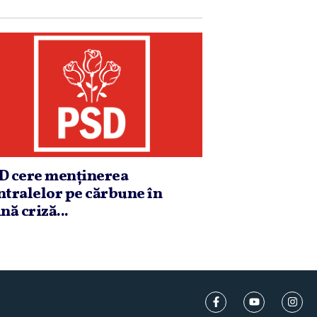
D cere menţinerea
ntralelor pe cărbune în
nă criză...