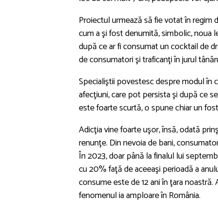
Proiectul urmează să fie votat în regim 
cum a şi fost denumită, simbolic, noua leg
după ce ar fi consumat un cocktail de dr
de consumatori şi traficanţi în jurul tânăru
Specialiştii povestesc despre modul în 
afecţiuni, care pot persista şi după ce s
este foarte scurtă, o spune chiar un fo
Adicţia vine foarte uşor, însă, odată pr
renunţe. Din nevoia de bani, consumatorii
În 2023, doar până la finalul lui septembr
cu 20% faţă de aceeaşi perioadă a anului
consume este de 12 ani în ţara noastră. A
fenomenul ia amploare în România.