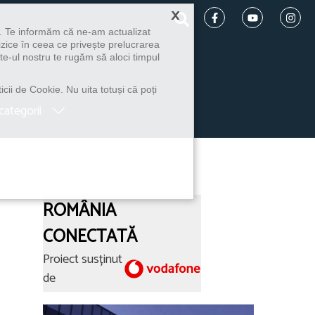
×
u. Te informăm că ne-am actualizat
izice în ceea ce privește prelucrarea
te-ul nostru te rugăm să aloci timpul
icii de Cookie. Nu uita totuși că poți
categorii
ROMÂNIA
CONECTATĂ
Proiect susținut
de