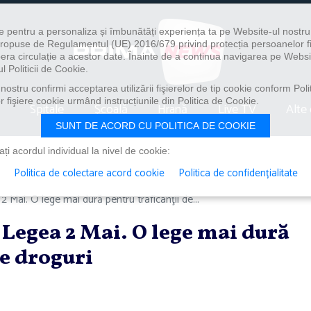
e pentru a personaliza și îmbunătăți experiența ta pe Website-ul nostr
i propuse de Regulamentul (UE) 2016/679 privind protecția persoanelor f
ibera circulație a acestor date. Înainte de a continua navigarea pe Websi
l Politicii de Cookie.
ostru confirmi acceptarea utilizării fişierelor de tip cookie conform Polit
 fişiere cookie urmând instrucțiunile din Politica de Cookie.
Spitale
Școală
Hrană
Live TV
Alte 
SUNT DE ACORD CU POLITICA DE COOKIE
i acordul individual la nivel de cookie:
Politica de colectare acord cookie
Politica de confidențialitate
2 Mai. O lege mai dură pentru traficanţii de...
a Legea 2 Mai. O lege mai dură
de droguri