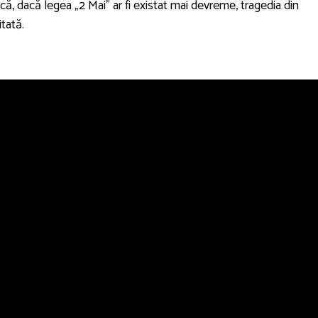
 că, dacă legea „2 Mai” ar fi existat mai devreme, tragedia din
itată.