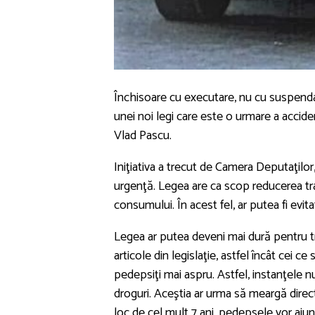
Închisoare cu executare, nu cu suspendar
unei noi legi care este o urmare a acciden
Vlad Pascu.
Iniţiativa a trecut de Camera Deputaţilor, 
urgenţă. Legea are ca scop reducerea traf
consumului. În acest fel, ar putea fi evita
Legea ar putea deveni mai dură pentru tr
articole din legislaţie, astfel încât cei 
pedepsiţi mai aspru. Astfel, instanţele 
droguri. Aceştia ar urma să meargă direct 
loc de cel mult 7 ani, pedepsele vor ajung