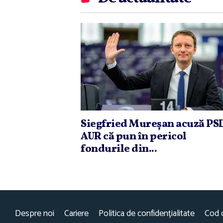
Siegfried Mureşan acuză PSD
AUR că pun în pericol
fondurile din...
Despre noi
Cariere
Politica de confidențialitate
Cod 