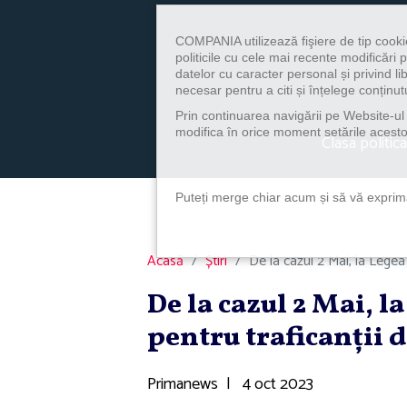
COMPANIA utilizează fişiere de tip cooki
politicile cu cele mai recente modificăr
datelor cu caracter personal și privind l
necesar pentru a citi și înțelege conținutu
Prin continuarea navigării pe Website-ul n
modifica în orice moment setările acestor
Clasa politica
Puteți merge chiar acum și să vă exprimaț
Acasă
Știri
De la cazul 2 Mai, la Legea 
De la cazul 2 Mai, l
pentru traficanţii 
Primanews
|
4 oct 2023