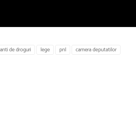
canti de droguri
lege
pnl
camera deputatilor