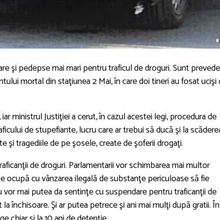
e şi pedepse mai mari pentru traficul de droguri. Sunt preveder
tului mortal din staţiunea 2 Mai, în care doi tineri au fosat ucişi
iar ministrul Justiţiei a cerut, în cazul acestei legi, procedura de
icului de stupefiante, lucru care ar trebui să ducă şi la scădere
te şi tragediile de pe şosele, create de şoferii drogaţi.
aficanţii de droguri. Parlamentarii vor schimbarea mai multor
ce se ocupă cu vânzarea ilegală de substanţe periculoase să fie
nu vor mai putea da sentinţe cu suspendare pentru traficanţii de
la închisoare. Şi ar putea petrece şi ani mai mulţi după gratii. În
e chiar şi la 10 ani de detenţie.