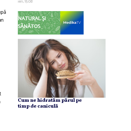
ieri, 15:08
upă
NATURAL ȘI
an
SĂNĂTOS
t
Cum ne hidratăm părul pe
ă
timp de caniculă