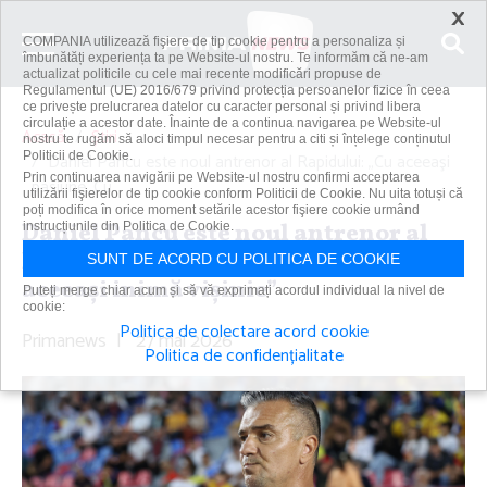
×
COMPANIA utilizează fişiere de tip cookie pentru a personaliza și
îmbunătăți experiența ta pe Website-ul nostru. Te informăm că ne-am
actualizat politicile cu cele mai recente modificări propuse de
Regulamentul (UE) 2016/679 privind protecția persoanelor fizice în ceea
ce privește prelucrarea datelor cu caracter personal și privind libera
circulație a acestor date. Înainte de a continua navigarea pe Website-ul
Acasă
Știri
nostru te rugăm să aloci timpul necesar pentru a citi și înțelege conținutul
Politicii de Cookie.
Daniel Pancu este noul antrenor al Rapidului: „Cu aceeaşi
Prin continuarea navigării pe Website-ul nostru confirmi acceptarea
pasiune. Cu...
utilizării fişierelor de tip cookie conform Politicii de Cookie. Nu uita totuși că
poți modifica în orice moment setările acestor fişiere cookie urmând
Daniel Pancu este noul antrenor al
instrucțiunile din Politica de Cookie.
Rapidului: „Cu aceeaşi pasiune. Cu
SUNT DE ACORD CU POLITICA DE COOKIE
aceeaşi inimă vişinie”
Puteți merge chiar acum și să vă exprimați acordul individual la nivel de
cookie:
Politica de colectare acord cookie
Primanews
|
27 mai 2026
Politica de confidențialitate