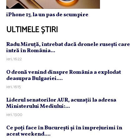
iPhone 17, la un pas de scumpire
ULTIMELE ȘTIRI
Radu Miruţă, întrebat dacă dronele ruseşti care
intră în România...
ieri, 16:22
O dronă venind dinspre România a explodat
deasupra Bulgariei....
ieri, 16:15
Liderul senatorilor AUR, acuzaţii la adresa
Ministerului Mediului:...
ieri, 13:00
Ce poţi face în Bucureşti şi în împrejurimi în
acest weekend....