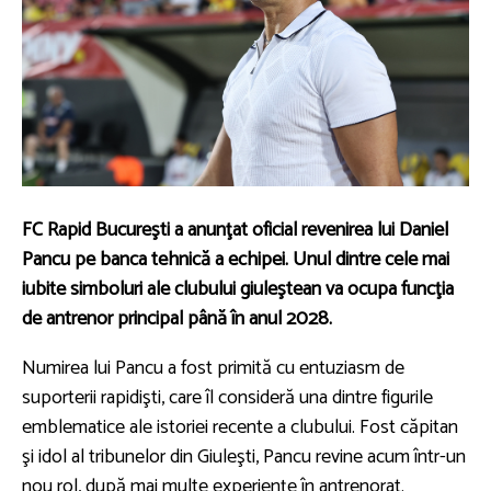
FC Rapid Bucureşti a anunţat oficial revenirea lui Daniel
Pancu pe banca tehnică a echipei. Unul dintre cele mai
iubite simboluri ale clubului giuleştean va ocupa funcţia
de antrenor principal până în anul 2028.
Numirea lui Pancu a fost primită cu entuziasm de
suporterii rapidişti, care îl consideră una dintre figurile
emblematice ale istoriei recente a clubului. Fost căpitan
şi idol al tribunelor din Giuleşti, Pancu revine acum într-un
nou rol, după mai multe experienţe în antrenorat.