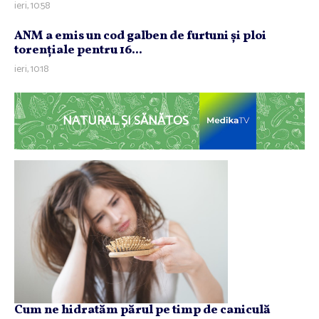
ieri, 10:58
ANM a emis un cod galben de furtuni şi ploi
torenţiale pentru 16...
ieri, 10:18
NATURAL ȘI SĂNĂTOS
Cum ne hidratăm părul pe timp de caniculă