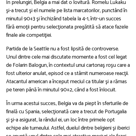
În prelungiri, Belgia a mai dat o lovitură. Romelu Lukaku
şi-a trecut şi el numele pe lista marcatorilor, punctând în
minutul 90+3 şi închizând tabela la 4-1, într-un succes
fără emoţii pentru selecţionata pregătită să atace fazele
finale ale competiţiei.
Partida de la Seattle nu a fost lipsită de controverse.
Unul dintre cele mai discutate momente a fost cel legat
de Folarin Balogun, în contextul unui cartonaş roşu care a
fost ulterior anulat, episod ce a stârnit numeroase reacţii.
Atacantul american a început meciul ca titular şi a rămas
pe teren până în minutul 90+2, când a fost înlocuit.
În urma acestui succes, Belgia va da piept în sferturile de
finală cu Spania, selecţionată care a trecut de Portugalia
şi şi-a asigurat, la rândul ei, un loc între primele opt
echipe ale turneului. Astfel, duelul dintre belgieni şi iberici