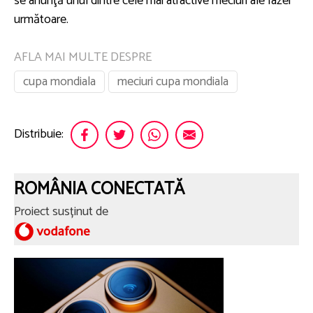
se anunţă unul dintre cele mai atractive meciuri ale fazei
următoare.
AFLA MAI MULTE DESPRE
cupa mondiala
meciuri cupa mondiala
Distribuie:
ROMÂNIA CONECTATĂ
Proiect susținut de