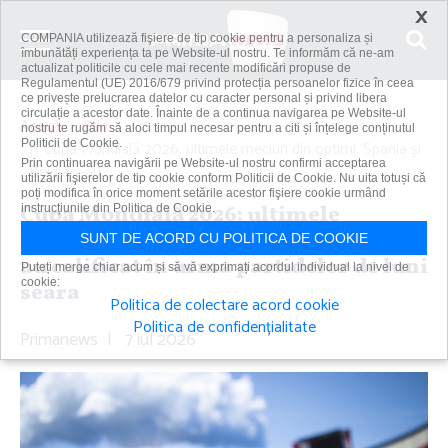
×
COMPANIA utilizează fişiere de tip cookie pentru a personaliza și
îmbunătăți experiența ta pe Website-ul nostru. Te informăm că ne-am
actualizat politicile cu cele mai recente modificări propuse de
Regulamentul (UE) 2016/679 privind protecția persoanelor fizice în ceea
ce privește prelucrarea datelor cu caracter personal și privind libera
circulație a acestor date. Înainte de a continua navigarea pe Website-ul
Acasă
Știri
nostru te rugăm să aloci timpul necesar pentru a citi și înțelege conținutul
Politicii de Cookie.
Cupa Mondială 2026: ultimele meciuri din optimi. Spania şi
Prin continuarea navigării pe Website-ul nostru confirmi acceptarea
Belgia s-au...
utilizării fişierelor de tip cookie conform Politicii de Cookie. Nu uita totuși că
poți modifica în orice moment setările acestor fişiere cookie urmând
Cupa Mondială 2026: ultimele
instrucțiunile din Politica de Cookie.
meciuri din optimi. Spania şi Belgia s-
SUNT DE ACORD CU POLITICA DE COOKIE
au calificat în urma partidelor de luni
Puteți merge chiar acum și să vă exprimați acordul individual la nivel de
cookie:
seara
Politica de colectare acord cookie
Politica de confidențialitate
Primanews
|
7 iul 2026