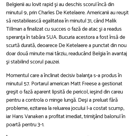
Belgienii au lovit rapid şi au deschis scorul încă din
minutul 9, prin Charles De Ketelaere. Americanii au reuşit
să restabilească egalitatea în minutul 31, când Malik
Tillman a finalizat cu succes o fază de atac şi a readus
speranţa în tabăra SUA. Bucuria acestora a fost însă de
scurtă durată, deoarece De Ketelaere a punctat din nou
doar două minute mai târziu, readucând Belgia în avantaj
şi stabilind scorul pauzei.
Momentul care a înclinat decisiv balanţa s-a produs în
minutul 57. Portarul american Matt Freese a gestionat
greşit o fază aparent lipsită de pericol, ieşind din careu
pentru a controla o minge lungă. Deşi a preluat fără
probleme, ezitarea la reluarea jocului l-a costat scump,
iar Hans Vanaken a profitat imediat, trimiţând balonul în
poartă pentru 3-1.