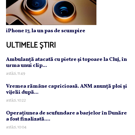
iPhone 17, la un pas de scumpire
ULTIMELE ȘTIRI
Ambulanţă atacată cu pietre şi topoare la Cluj, în
urma unui clip...
astăzi, 11:49
Vremea rămâne capricioasă. ANM anunţă ploi şi
vijelii după...
astăzi, 10:22
Operaţiunea de scufundare a barjelor în Dunăre
a fost finalizată....
astăzi, 10:04