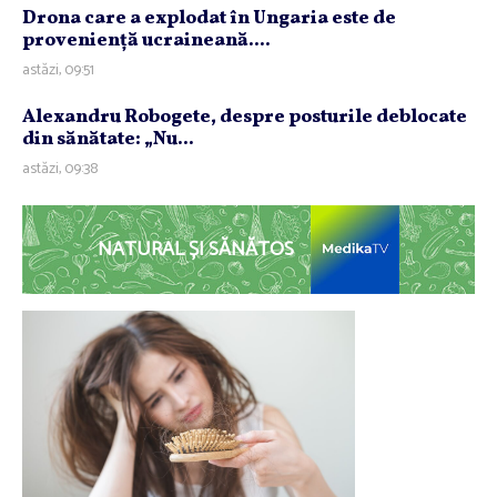
Drona care a explodat în Ungaria este de
provenienţă ucraineană....
astăzi, 09:51
Alexandru Robogete, despre posturile deblocate
din sănătate: „Nu...
astăzi, 09:38
NATURAL ȘI SĂNĂTOS