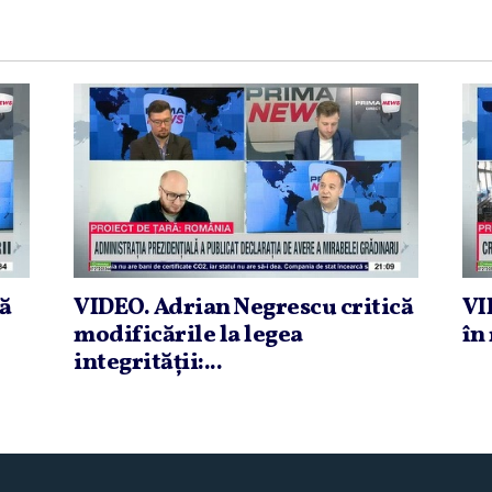
că
VIDEO. Adrian Negrescu critică
VI
modificările la legea
în 
integrităţii:...