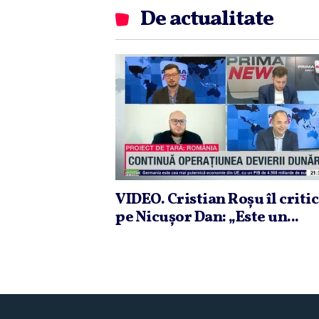
De actualitate
VIDEO. Cristian Roşu îl criti
pe Nicuşor Dan: „Este un...