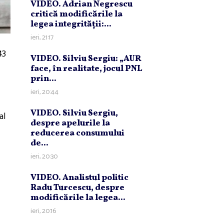
VIDEO. Adrian Negrescu
critică modificările la
legea integrităţii:...
ieri, 21:17
43
VIDEO. Silviu Sergiu: „AUR
face, în realitate, jocul PNL
prin...
ieri, 20:44
VIDEO. Silviu Sergiu,
al
despre apelurile la
reducerea consumului
de...
ieri, 20:30
VIDEO. Analistul politic
Radu Turcescu, despre
modificările la legea...
ieri, 20:16