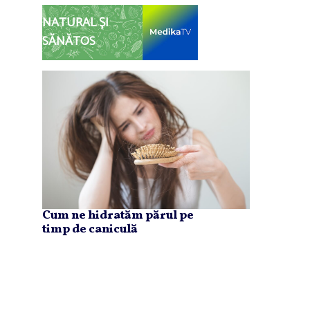
NATURAL ȘI
SĂNĂTOS
Cum ne hidratăm părul pe
timp de caniculă