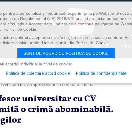
e pentru a personaliza și îmbunătăți experiența ta pe Website-ul nostr
i propuse de Regulamentul (UE) 2016/679 privind protecția persoanelor f
ibera circulație a acestor date. Înainte de a continua navigarea pe Websi
l Politicii de Cookie.
ostru confirmi acceptarea utilizării fişierelor de tip cookie conform Polit
 fişiere cookie urmând instrucțiunile din Politica de Cookie.
Spitale
Școală
Hrană
Live TV
Alte 
SUNT DE ACORD CU POLITICA DE COOKIE
i acordul individual la nivel de cookie:
Politica de colectare acord cookie
Politica de confidențialitate
iversitar cu CV impresionant să comită o crimă...
esor universitar cu CV
mită o crimă abominabilă.
ogilor