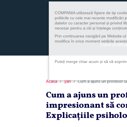
COMPANIA utilizează fişiere de tip cooki
politicile cu cele mai recente modificăr
datelor cu caracter personal și privind l
necesar pentru a citi și înțelege conținutu
Prin continuarea navigării pe Website-ul n
modifica în orice moment setările acestor
Clasa politica
Puteți merge chiar acum și să vă exprimaț
Acasă
Știri
Cum a ajuns un profesor un
Cum a ajuns un prof
impresionant să co
Explicaţiile psihol