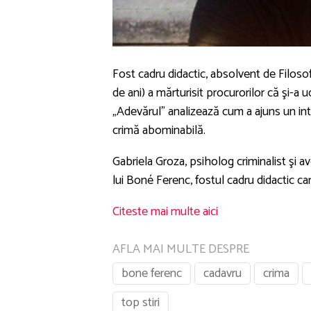
Fost cadru didactic, absolvent de Filoso
de ani) a mărturisit procurorilor că şi-a u
„Adevărul” analizează cum a ajuns un int
crimă abominabilă.
Gabriela Groza, psiholog criminalist şi av
lui Boné Ferenc, fostul cadru didactic care 
Citeste mai multe aici
AFLA MAI MULTE DESPRE
bone ferenc
cadavru
crima
top stiri