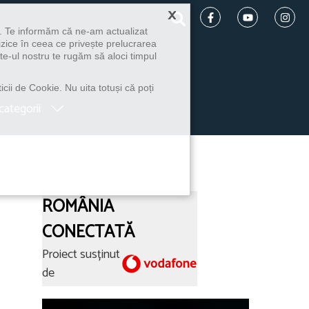
×
u. Te informăm că ne-am actualizat
izice în ceea ce privește prelucrarea
te-ul nostru te rugăm să aloci timpul
icii de Cookie. Nu uita totuși că poți
categorii
ROMÂNIA
CONECTATĂ
Proiect susținut
de