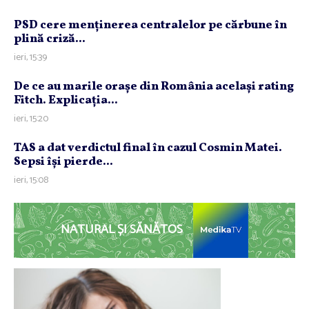
PSD cere menţinerea centralelor pe cărbune în
plină criză...
ieri, 15:39
De ce au marile oraşe din România acelaşi rating
Fitch. Explicaţia...
ieri, 15:20
TAS a dat verdictul final în cazul Cosmin Matei.
Sepsi îşi pierde...
ieri, 15:08
NATURAL ȘI SĂNĂTOS