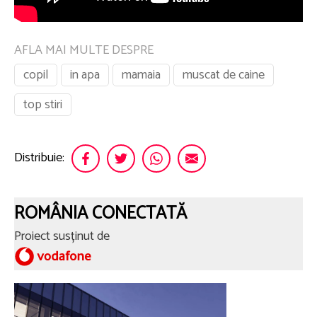
AFLA MAI MULTE DESPRE
copil
in apa
mamaia
muscat de caine
top stiri
Distribuie:
ROMÂNIA CONECTATĂ
Proiect susținut de