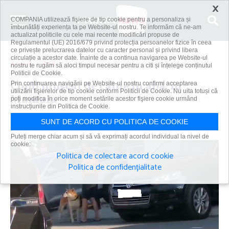
×
COMPANIA utilizează fişiere de tip cookie pentru a personaliza și
îmbunătăți experiența ta pe Website-ul nostru. Te informăm că ne-am
actualizat politicile cu cele mai recente modificări propuse de
Regulamentul (UE) 2016/679 privind protecția persoanelor fizice în ceea
ce privește prelucrarea datelor cu caracter personal și privind libera
circulație a acestor date. Înainte de a continua navigarea pe Website-ul
Acasă
Știri
Copil muşcat de câine în apă, în Mamaia
nostru te rugăm să aloci timpul necesar pentru a citi și înțelege conținutul
Politicii de Cookie.
Copil muşcat de câine în apă, în
Prin continuarea navigării pe Website-ul nostru confirmi acceptarea
utilizării fişierelor de tip cookie conform Politicii de Cookie. Nu uita totuși că
Mamaia
poți modifica în orice moment setările acestor fişiere cookie urmând
instrucțiunile din Politica de Cookie.
Primanews
|
10 aug 2021
SUNT DE ACORD CU POLITICA DE COOKIE
Puteți merge chiar acum și să vă exprimați acordul individual la nivel de
cookie:
Politica de colectare acord cookie
Politica de confidențialitate