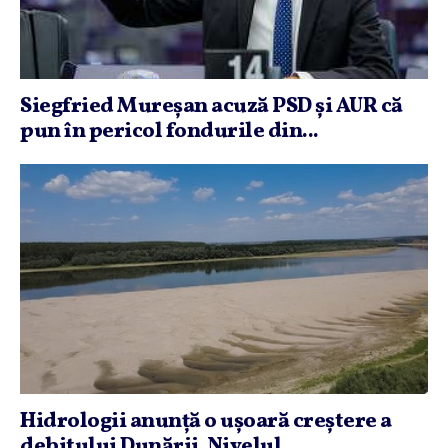
Siegfried Mureşan acuză PSD şi AUR că
pun în pericol fondurile din...
Hidrologii anunţă o uşoară creştere a
debitului Dunării. Nivelul...