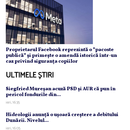
Proprietarul Facebook reprezintă o ”pacoste
publică” și primește o amendă istorică într-un
caz privind siguranța copiilor
ULTIMELE ȘTIRI
Siegfried Mureşan acuză PSD şi AUR că pun în
pericol fondurile din...
ieri, 16:35
Hidrologii anunţă o uşoară creştere a debitului
Dunării. Nivelul...
ieri, 16:05